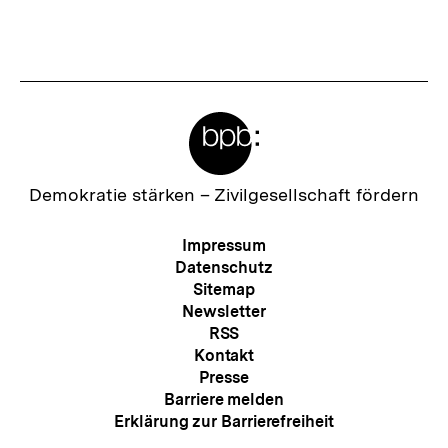
Inhalt
Inhalt
anzeigen
anzei
Meta-
Links
Zur
Demokratie stärken –
Zivilgesellschaft fördern
Startseite
der
Meta-
Impressum
bpb
Navigation
Datenschutz
Sitemap
Newsletter
RSS
Kontakt
Presse
Barriere melden
Erklärung zur Barrierefreiheit