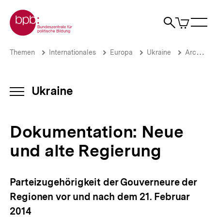
Direkt
Zur Startseite der bpb
zum
0
Artikel
Sho
Seiteninhalt
im
Naviga
Suche
springen
War
öffne
öffnen
öff
Pfadnavigation
Dokumentation:
Brotkrümelnavigation
Themen
Internationales
Europa
Ukraine
Archiv 2014
Neue
und
alte
Regierung
Ukraine
INHALTSNAVIGATION
|
ÖFFNEN
Ukraine-
Analysen
Dokumentation: Neue
|
bpb.de
und alte Regierung
Parteizugehörigkeit der Gouverneure der
Regionen vor und nach dem 21. Februar
2014