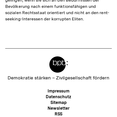
gelingen, wenn sie sich an den Bedürfnissen der
Bevölkerung nach einem funktionsfähigen und
sozialen Rechtsstaat orientiert und nicht an den rent-
seeking-Interessen der korrupten Eliten.
Fussnoten
Meta-
Links
Zur
Demokratie stärken –
Zivilgesellschaft fördern
Startseite
der
Meta-
Impressum
bpb
Navigation
Datenschutz
Sitemap
Newsletter
RSS