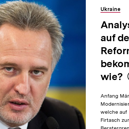
Ukraine
Analy
auf d
Refor
bekom
wie?
Anfang Mär
Modernisier
welche auf 
Firtasch zu
Beratergre