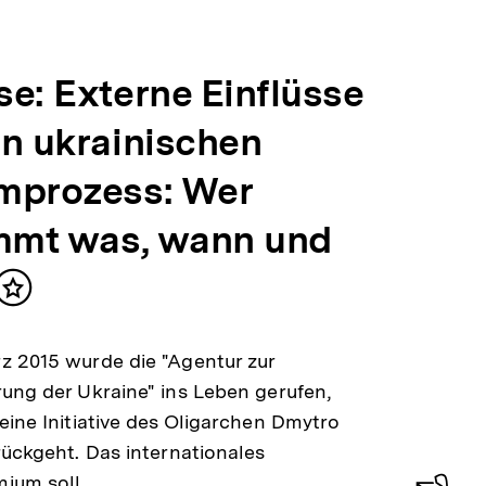
se: Externe Einflüsse
en ukrainischen
mprozess: Wer
mt was, wann und
Inhalt
merken
z 2015 wurde die "Agentur zur
ung der Ukraine" ins Leben gerufen,
eine Initiative des Oligarchen Dmytro
rückgeht. Das internationales
mium soll…