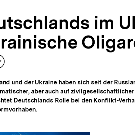
utschlands im U
krainische Oliga
nhalt
merken
nd und der Ukraine haben sich seit der Russla
lomatischer, aber auch auf zivilgesellschaftliche
htet Deutschlands Rolle bei den Konflikt-Verh
ormvorhaben.