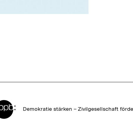
Zur
Demokratie stärken –
Zivilgesellschaft förd
Startseite
der
bpb