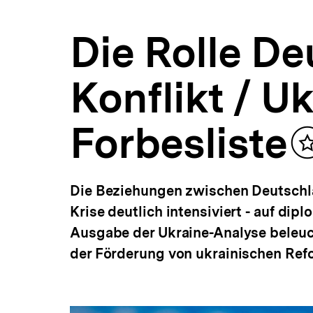
in
a
der
t
Forbesliste
Die Rolle De
i
|
o
Ukraine-
n
Analysen
Konflikt / U
|
bpb.de
Forbesliste
I
Die Beziehungen zwischen Deutschla
Krise deutlich intensiviert - auf dip
Ausgabe der Ukraine-Analyse beleuc
der Förderung von ukrainischen Ref