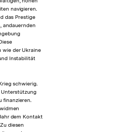
wältigen, hohen
ten navigieren.
nd das Prestige
es, andauernden
Umgebung
Diese
 wie der Ukraine
nd Instabilität
Krieg schwierig.
e Unterstützung
 finanzieren.
e widmen
 Jahr dem Kontakt
 Zu diesen