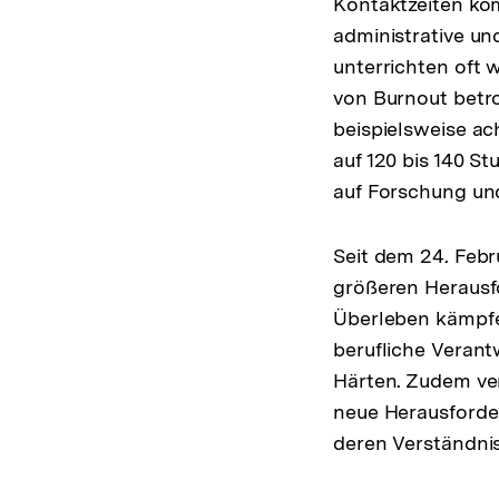
Kontaktzeiten ko
administrative un
unterrichten oft 
von Burnout betro
beispielsweise a
auf 120 bis 140 S
auf Forschung und
Seit dem 24. Febr
größeren Herausf
Überleben kämpfe
berufliche Veran
Härten. Zudem ver
neue Herausforder
deren Verständnis