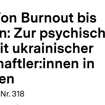
Von Burnout bis
: Zur psychisc
t ukrainischer
ftler:innen in
ten
Nr. 318