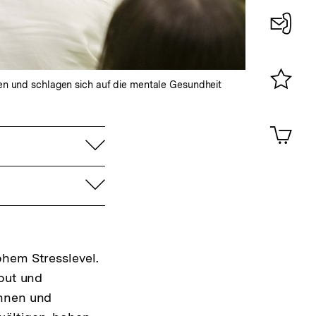
Konta
0
len und schlagen sich auf die mentale Gesundheit
Merklist
ansehen
0
Artik
im
aufklappen
Shop-
Warenko
aufklappen
ansehen
ohem Stresslevel.
nout und
innen und