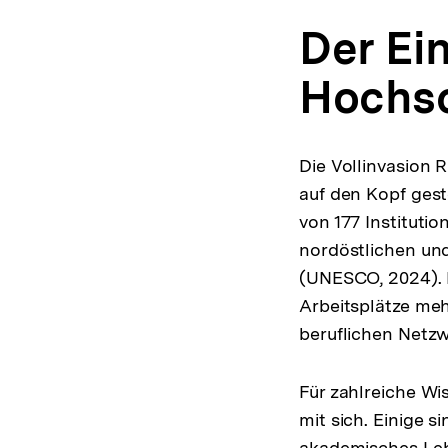
Der Ein
Hochsc
Die Vollinvasion 
auf den Kopf gest
von 177 Institutio
nordöstlichen und
(UNESCO, 2024). D
Arbeitsplätze me
beruflichen Netz
Für zahlreiche W
mit sich. Einige 
akademisches Lebe