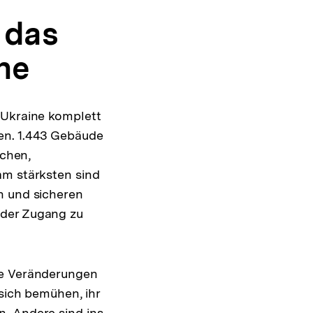
 das
ne
 Ukraine komplett
en. 1.443 Gebäude
ichen,
am stärksten sind
n und sicheren
oder Zugang zu
ge Veränderungen
 sich bemühen, ihr
n. Andere sind ins