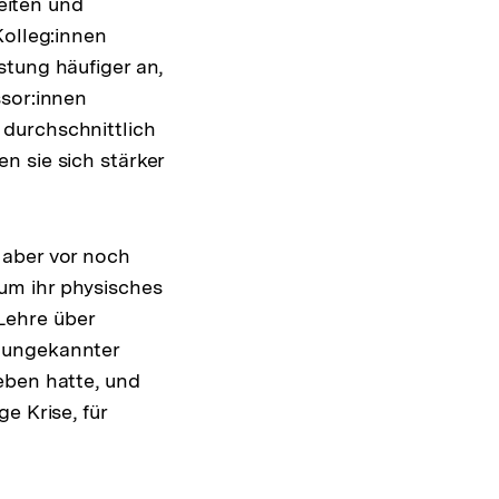
eiten und
Kolleg:innen
stung häufiger an,
ssor:innen
durchschnittlich
n sie sich stärker
 aber vor noch
um ihr physisches
Lehre über
s ungekannter
eben hatte, und
e Krise, für