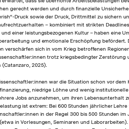
 erwartet, dass sie überhöhte Arbeitsbelastungen be
en gerecht werden und durch finanzielle Unsicherhei
erish“-Druck sowie der Druck, Drittmittel zu sichern u
 aufrechtzuerhalten – kombiniert mit strikten Deadlin
 und einer leistungsbezogenen Kultur – haben eine 
berarbeitung und emotionale Erschöpfung befördert. 
 verschärfen sich in vom Krieg betroffenen Regionen
senschaftler:innen trotz kriegsbedingter Zerstörung u
n (Catanzaro, 2025).
issenschaftler:innen war die Situation schon vor dem 
inanzierung, niedrige Löhne und wenig institutionell
ehrere Jobs anzunehmen, um ihren Lebensunterhalt zu
elastung ist extrem: Bei 600 Stunden jährlicher Lehr
nschaftler:innen in der Regel 300 bis 500 Stunden im
(etwa in Vorlesungen, Seminaren und Laborarbeiten).