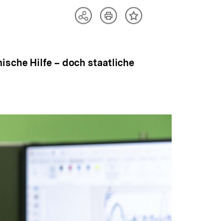
Artikel
Teilen
Inhalt
drucken
Optionen
merken
anzeigen
ische Hilfe – doch staatliche