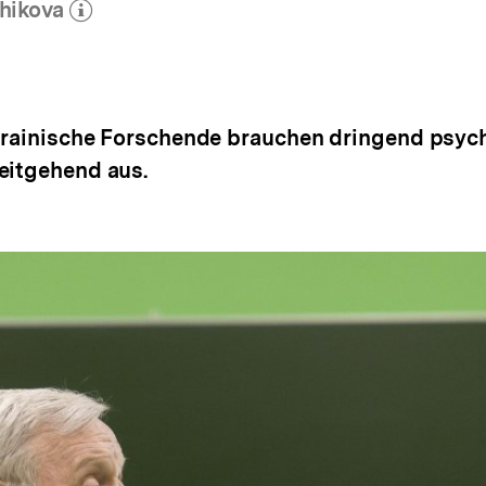
hikova
(Mehr zum Autor)
öffnen
Ukrainische Forschende brauchen dringend psych
eitgehend aus.