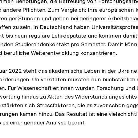
mmen Benotungen, die Betreuung von Forschungsarb
d andere Pflichten. Zum Vergleich: Ihre europäischen 
weniger Stunden und geben bei geringerer Arbeitsbela
ffen zu sein. In Deutschland haben Universitätsprofe
cht bis neun reguläre Lehrdeputate und kommen damit 
tunden Studierendenkontakt pro Semester. Damit könne
 berufliche Weiterentwicklung konzentrieren.
uar 2022 steht das akademische Leben in der Ukraine
orderungen. Universitäten mussten nun buchstäblich 
n. Für Wissenschaftler:innen wurden Forschung und 
twortung hinaus zu Akten des Widerstands angesicht
stärkten sich Stressfaktoren, die es zuvor schon geg
ungen kamen hinzu. Das Resultat ist eine vielschichtig
 es einer genauer Analyse bedarf.