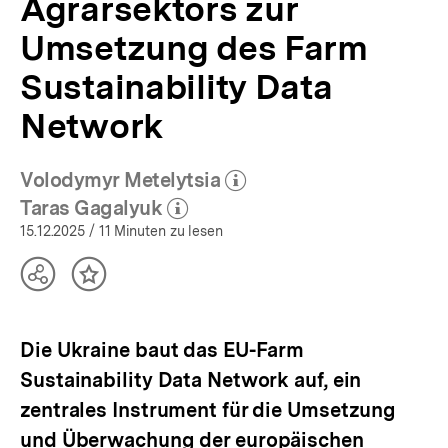
Agrarsektors zur
Analysen
|
Umsetzung des Farm
bpb.de
Sustainability Data
Network
Volodymyr Metelytsia
(Mehr zum Autor)
öffnen
Taras Gagalyuk
(Mehr zum Autor)
öffnen
15.12.2025
/ 11 Minuten zu lesen
Teilen
Inhalt
Optionen
merken
anzeigen
Die Ukraine baut das EU-Farm
Sustainability Data Network auf, ein
zentrales Instrument für die Umsetzung
und Überwachung der europäischen