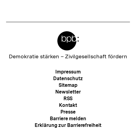
Inhalt
Inhalt
anzeigen
anzei
Meta-
Links
Zur
Demokratie stärken –
Zivilgesellschaft fördern
Startseite
der
Meta-
Impressum
bpb
Navigation
Datenschutz
Sitemap
Newsletter
RSS
Kontakt
Presse
Barriere melden
Erklärung zur Barrierefreiheit