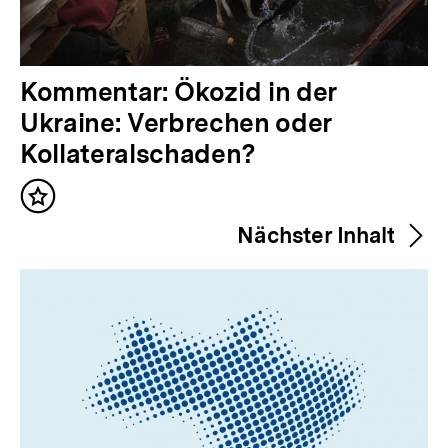
V
Kommentar: Ökozid in der
o
Ukraine: Verbrechen oder
r
Kollateralschaden?
h
Inhalt
e
merken
Nächster Inhalt
r
i
g
e
r
I
n