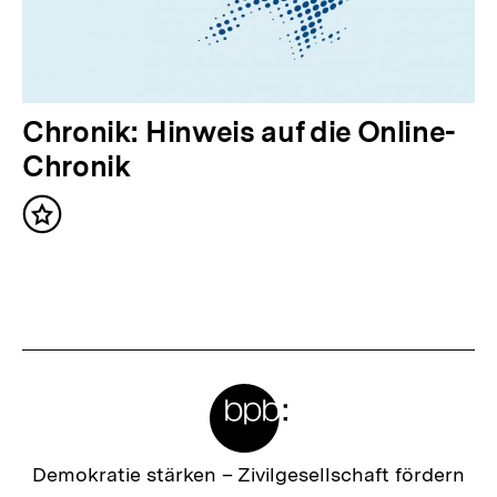
h
a
l
t
N
Chronik: Hinweis auf die Online-
:
ä
Chronik
c
Inhalt
h
merken
s
t
e
r
Meta-
I
Links
n
h
Zur
Demokratie stärken –
Zivilgesellschaft fördern
Startseite