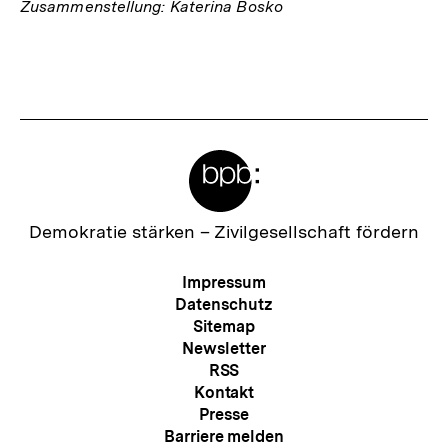
Zusammenstellung: Katerina Bosko
Fussnoten
Meta-
Links
Zur
Demokratie stärken –
Zivilgesellschaft fördern
Startseite
der
Meta-
Impressum
bpb
Navigation
Datenschutz
Sitemap
Newsletter
RSS
Kontakt
Presse
Barriere melden