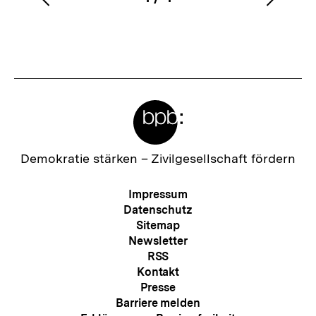
Vorherigen
Nächs
Karussellinhalt
von
Inhalt
Inhalt
anzeigen
anzei
Meta-
Links
Zur
Demokratie stärken –
Zivilgesellschaft fördern
Startseite
der
Meta-
Impressum
bpb
Navigation
Datenschutz
Sitemap
Newsletter
RSS
Kontakt
Presse
Barriere melden