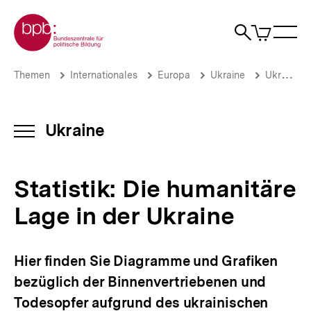
Direkt
Zur Startseite der bpb
zum
0
Artikel
Sho
Seiteninhalt
im
Naviga
Suche
springen
War
öffne
öffnen
öff
Pfadnavigation
Statistik:
Brotkrümelnavigation
Themen
Internationales
Europa
Ukraine
Ukraine-Analysen: Archiv 2016
Die
humanitäre
Lage
in
Ukraine
INHALTSNAVIGATION
der
ÖFFNEN
Ukraine
|
Statistik: Die humanitäre
Ukraine-
Analysen
Lage in der Ukraine
|
bpb.de
Hier finden Sie Diagramme und Grafiken
bezüglich der Binnenvertriebenen und
Todesopfer aufgrund des ukrainischen