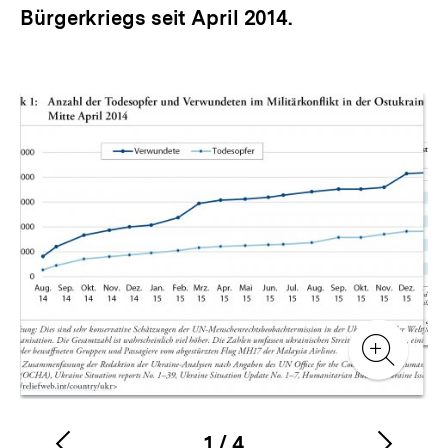
Bürgerkriegs seit April 2014.
Inhaltskarussell
überspringen
Zur
Zur
Galerieansicht
Gale
Zur
Gale
1
/
4