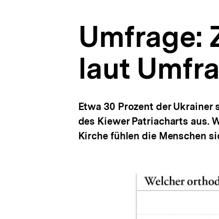
|
a
bpb.de
t
Umfrage: 
i
o
n
laut Umfr
Etwa 30 Prozent der Ukrainer 
des Kiewer Patriacharts aus. 
Kirche fühlen die Menschen s
Inhaltskarussell
überspringen