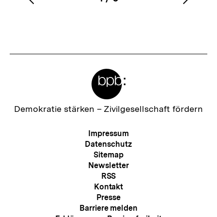
Vorherigen
Nächs
Karussellinhalt
von
Inhalt
Inhalt
anzeigen
anzei
Meta-
Links
Zur
Demokratie stärken –
Zivilgesellschaft fördern
Startseite
der
Meta-
Impressum
bpb
Navigation
Datenschutz
Sitemap
Newsletter
RSS
Kontakt
Presse
Barriere melden