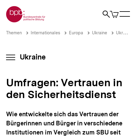
Direkt
Zur Startseite der bpb
zum
0
Artikel
Sho
Seiteninhalt
im
Naviga
Suche
springen
War
öffne
öffnen
öff
Pfadnavigation
Umfragen:
Brotkrümelnavigation
Themen
Internationales
Europa
Ukraine
Ukraine-Analysen: Archiv 2020
Vertrauen
in
den
Sicherheitsdienst
Ukraine
INHALTSNAVIGATION
|
ÖFFNEN
Ukraine-
Analysen
Umfragen: Vertrauen in
|
bpb.de
den Sicherheitsdienst
Wie entwickelte sich das Vertrauen der
Bürgerinnen und Bürger in verschiedene
Institutionen im Vergleich zum SBU seit