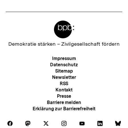
Meta-
Links
Zur
Demokratie stärken –
Zivilgesellschaft fördern
Startseite
der
Meta-
Impressum
bpb
Navigation
Datenschutz
Sitemap
Newsletter
RSS
Kontakt
Presse
Barriere melden
Erklärung zur Barrierefreiheit
Auf
Auf
Auf
Auf
Auf
Auf
Au
Folgen
Folgen
Folgen
Folgen
Folgen
Folgen
Fol