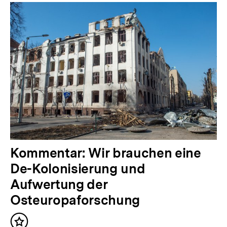
Inhalte
V
Kommentar: Wir brauchen eine
o
De-Kolonisierung und
r
Aufwertung der
h
Osteuropaforschung
e
Inhalt