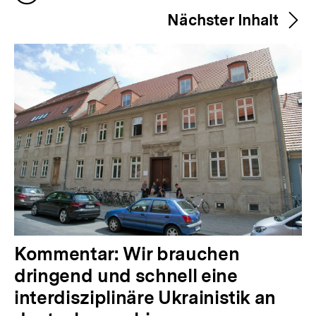
r
merken
Nächster Inhalt
i
g
e
r
I
n
h
a
l
t
:
N
Kommentar: Wir brauchen
ä
dringend und schnell eine
c
interdisziplinäre Ukrainistik an