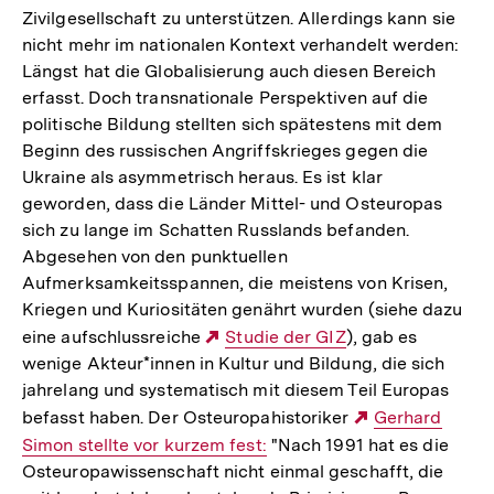
Zivilgesellschaft zu unterstützen. Allerdings kann sie
nicht mehr im nationalen Kontext verhandelt werden:
Längst hat die Globalisierung auch diesen Bereich
erfasst. Doch transnationale Perspektiven auf die
politische Bildung stellten sich spätestens mit dem
Beginn des russischen Angriffskrieges gegen die
Ukraine als asymmetrisch heraus. Es ist klar
geworden, dass die Länder Mittel- und Osteuropas
sich zu lange im Schatten Russlands befanden.
Abgesehen von den punktuellen
Aufmerksamkeitsspannen, die meistens von Krisen,
Kriegen und Kuriositäten genährt wurden (siehe dazu
eine aufschlussreiche
Externer
Studie der GIZ
), gab es
wenige Akteur*innen in Kultur und Bildung, die sich
Link:
jahrelang und systematisch mit diesem Teil Europas
befasst haben. Der Osteuropahistoriker
Externer
Gerhard
Simon stellte vor kurzem fest:
"Nach 1991 hat es die
Link:
Ost­eu­ro­pa­wis­sen­schaft nicht einmal geschafft, die