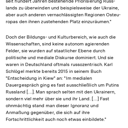
seit hundert Jahren bestehende Prio­ri­sie­rung Russ­
lands zu über­win­den und bei­spiels­weise der Ukraine,
aber auch anderen ver­nach­läs­sig­ten Regio­nen Ost­eu­
ro­pas den ihnen zuste­hen­den Platz einzuräumen."
Doch der Bildungs- und Kulturbereich, wie auch die
Wissenschaften, sind keine autonom agierenden
Felder, sie wurden auf staatlicher Ebene durch
politische und mediale Diskurse dominiert. Und sie
waren in Deutschland oftmals russozentrisch. Karl
Schlögel merkte bereits 2015 in seinem Buch
"Entscheidung in Kiew" an: "Im medialen
Dauergespräch ging es fast ausschließlich um Putins
Russland […]. Man sprach selten mit den Ukrainern,
sondern viel mehr über sie und ihr Land. […] Fast
ohnmächtig stand man dieser Ignoranz und
Anmaßung gegenüber, die sich auf ihre
Fortschrittlichkeit auch noch etwas einbildete."