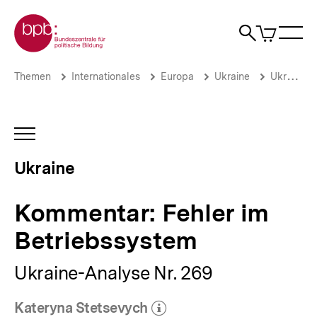
Direkt
Zur Startseite der bpb
zum
0
Artikel
Sho
Seiteninhalt
im
Naviga
Suche
springen
War
öffne
öffnen
öff
Pfadnavigation
Kommentar:
Brotkrümelnavigation
Themen
Internationales
Europa
Ukraine
Ukraine-Analysen: Archiv 2022
Fehler
im
Betriebssystem
|
INHALTSNAVIGATION
Ukraine-
ÖFFNEN
Analysen
Ukraine
|
bpb.de
Kommentar: Fehler im
Betriebssystem
Ukraine-Analyse Nr. 269
Kateryna Stetsevych