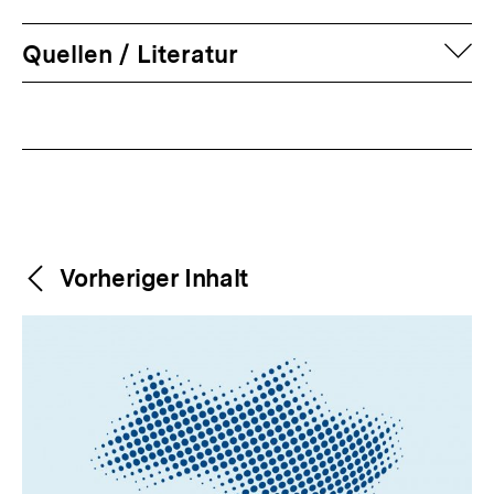
auf
Quellen / Literatur
Fussnoten
Weitere
Content-
Vorheriger Inhalt
Navigation
Inhalte