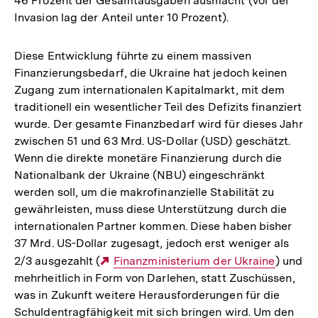
46 Prozent der Gesamtausgaben ausmacht (vor der
Invasion lag der Anteil unter 10 Prozent).
Diese Entwicklung führte zu einem massiven
Finanzierungsbedarf, die Ukraine hat jedoch keinen
Zugang zum internationalen Kapitalmarkt, mit dem
traditionell ein wesentlicher Teil des Defizits finanziert
wurde. Der gesamte Finanzbedarf wird für dieses Jahr
zwischen 51 und 63 Mrd. US-Dollar (USD) geschätzt.
Wenn die direkte monetäre Finanzierung durch die
Nationalbank der Ukraine (NBU) eingeschränkt
werden soll, um die makrofinanzielle Stabilität zu
gewährleisten, muss diese Unterstützung durch die
internationalen Partner kommen. Diese haben bisher
37 Mrd. US-Dollar zugesagt, jedoch erst weniger als
2/3 ausgezahlt (
Externer
Finanzministerium der Ukraine
) und
mehrheitlich in Form von Darlehen, statt Zuschüssen,
Link:
was in Zukunft weitere Herausforderungen für die
Schuldentragfähigkeit mit sich bringen wird. Um den