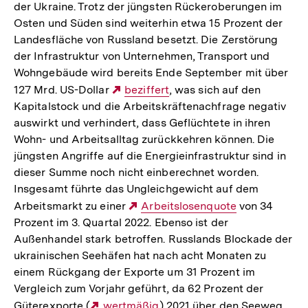
der Ukraine. Trotz der jüngsten Rückeroberungen im
Osten und Süden sind weiterhin etwa 15 Prozent der
Landesfläche von Russland besetzt. Die Zerstörung
der Infrastruktur von Unternehmen, Transport und
Wohngebäude wird bereits Ende September mit über
127 Mrd. US-Dollar
Externer
beziffert
, was sich auf den
Kapitalstock und die Arbeitskräftenachfrage negativ
Link:
auswirkt und verhindert, dass Geflüchtete in ihren
Wohn- und Arbeitsalltag zurückkehren können. Die
jüngsten Angriffe auf die Energieinfrastruktur sind in
dieser Summe noch nicht einberechnet worden.
Insgesamt führte das Ungleichgewicht auf dem
Arbeitsmarkt zu einer
Externer
Arbeitslosenquote
von 34
Prozent im 3. Quartal 2022. Ebenso ist der
Link:
Außenhandel stark betroffen. Russlands Blockade der
ukrainischen Seehäfen hat nach acht Monaten zu
einem Rückgang der Exporte um 31 Prozent im
Vergleich zum Vorjahr geführt, da 62 Prozent der
Güterexporte (
Externer
wertmäßig
) 2021 über den Seeweg