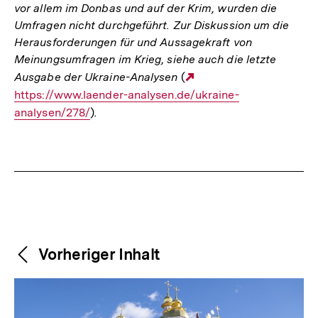
vor allem im Donbas und auf der Krim, wurden die
Umfragen nicht durchgeführt. Zur Diskussion um die
Herausforderungen für und Aussagekraft von
Meinungsumfragen im Krieg, siehe auch die letzte
Ausgabe der Ukraine-Analysen
(
Externer
https://www.laender-analysen.de/ukraine-
Link:
analysen/278/
)
.
Fussnoten
Weitere
Content-
Vorheriger Inhalt
Navigation
Inhalte