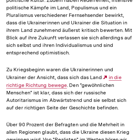
politische Kultur. Zudem haben Redefreiheit, intensive
politische Kämpfe im Land, Populismus und ein
Pluralismus verschiedener Fernsehsender bewirkt,
dass die Ukrainerinnen und Ukrainer die Situation in
ihrem Land zunehmend äußerst kritisch bewerten. Mit
Blick auf ihre Zukunft verlassen sie sich allerdings auf
sich selbst und ihren Individualismus und sind
entsprechend optimistisch.
Zu Kriegsbeginn waren die Ukrainerinnen und
Ukrainer der Ansicht, dass sich das Land
Externer
in die
richtige Richtung bewege
. Den "gewöhnlichen
Link:
Menschen" ist klar, dass sich der russische
Autoritarismus im Abwärtstrend und sie selbst sich
auf der richtigen Seite der Geschichte befinden.
Über 90 Prozent der Befragten und die Mehrheit in
allen Regionen glaubt, dass die Ukraine diesen Krieg
gewinnen wird. Von "Realisten" im Westen hören wir