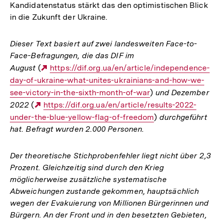
Kandidatenstatus stärkt das den optimistischen Blick
in die Zukunft der Ukraine.
Dieser Text basiert auf zwei landesweiten Face-to-
Face-Befragungen, die das DIF im
August
(
Externer
https://dif.org.ua/en/article/independence-
day-of-ukraine-what-unites-ukrainians-and-how-we-
Link:
see-victory-in-the-sixth-month-of-war
)
und Dezember
2022
(
Externer
https://dif.org.ua/en/article/results-2022-
under-the-blue-yellow-flag-of-freedom
Link:
)
durchgeführt
hat. Befragt wurden 2.000 Personen.
Der theoretische Stichprobenfehler liegt nicht über 2,3
Prozent. Gleichzeitig sind durch den Krieg
möglicherweise zusätzliche systematische
Abweichungen zustande gekommen, hauptsächlich
wegen der Evakuierung von Millionen Bürgerinnen und
Bürgern. An der Front und in den besetzten Gebieten,