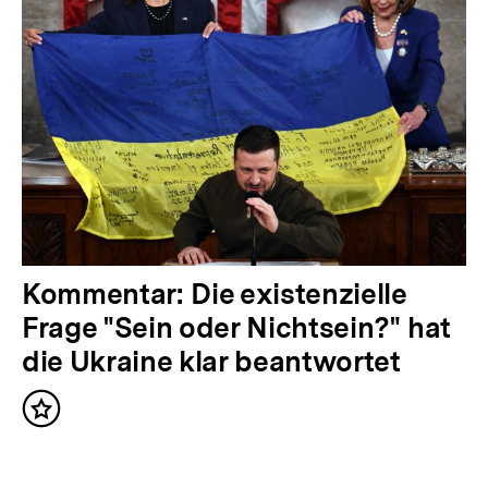
g
e
r
I
n
h
a
l
t
N
Kommentar: Die existenzielle
:
ä
Frage "Sein oder Nichtsein?" hat
c
die Ukraine klar beantwortet
h
Inhalt
s
merken
t