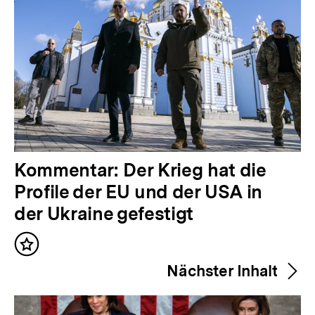
V
Kommentar: Der Krieg hat die
o
Profile der EU und der USA in
r
der Ukraine gefestigt
h
Inhalt
e
merken
Nächster Inhalt
r
i