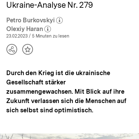
Ukraine-Analyse Nr. 279
Petro Burkovskyi
(Mehr zum Autor)
öffnen
Olexiy Haran
(Mehr zum Autor)
öffnen
23.02.2023
/ 5 Minuten zu lesen
Teilen
Inhalt
Optionen
merken
anzeigen
Durch den Krieg ist die ukrainische
Gesellschaft stärker
zusammengewachsen. Mit Blick auf ihre
Zukunft verlassen sich die Menschen auf
sich selbst sind optimistisch.