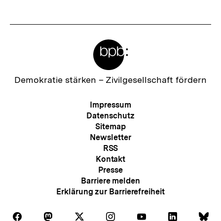
e
r
I
Meta-
n
Links
h
a
Zur
Demokratie stärken –
Zivilgesellschaft fördern
Startseite
l
der
Meta-
Impressum
t
bpb
Navigation
Datenschutz
:
Sitemap
Newsletter
RSS
Kontakt
Presse
Barriere melden
Erklärung zur Barrierefreiheit
Auf
Auf
Auf
Auf
Auf
Auf
Au