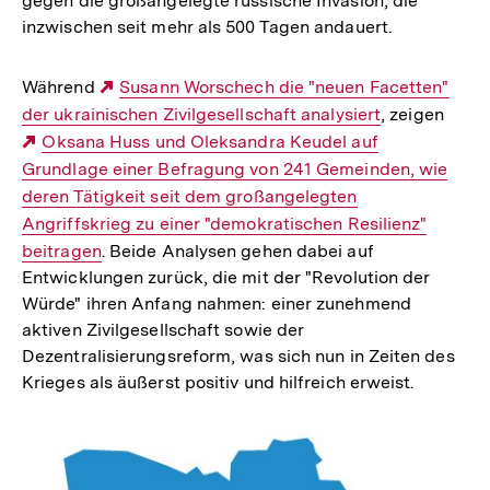
gegen die großangelegte russische Invasion, die
inzwischen seit mehr als 500 Tagen andauert.
Während
Externer
Susann Worschech die "neuen Facetten"
der ukrainischen Zivilgesellschaft analysiert
Link:
, zeigen
Externer
Oksana Huss und Oleksandra Keudel auf
Grundlage einer Befragung von 241 Gemeinden, wie
Link:
deren Tätigkeit seit dem großangelegten
Angriffskrieg zu einer "demokratischen Resilienz"
beitragen
. Beide Analysen gehen dabei auf
Entwicklungen zurück, die mit der "Revolution der
Würde" ihren Anfang nahmen: einer zunehmend
aktiven Zivilgesellschaft sowie der
Dezentralisierungsreform, was sich nun in Zeiten des
Krieges als äußerst positiv und hilfreich erweist.