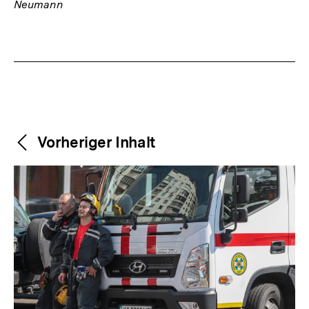
Neumann
Fussnoten
Weitere
Content-
Vorheriger Inhalt
Navigation
Inhalte