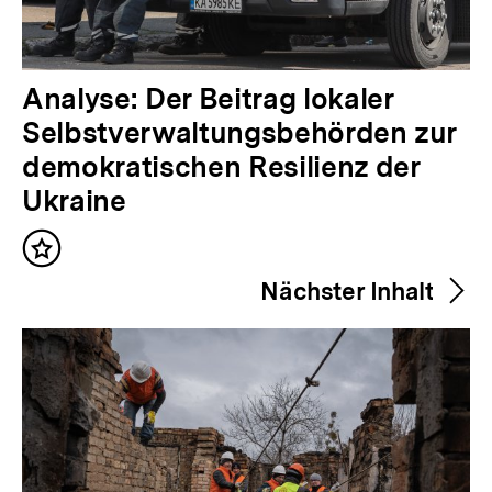
V
Analyse: Der Beitrag lokaler
o
Selbstverwaltungsbehörden zur
r
demokratischen Resilienz der
h
Ukraine
e
Inhalt
r
merken
Nächster Inhalt
i
g
e
r
I
n