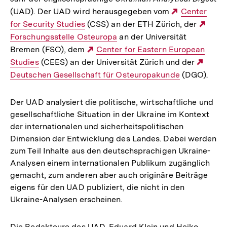
(UAD). Der UAD wird herausgegeben vom
Externer
Center
for Security Studies
(CSS) an der ETH Zürich, der
Link:
Exte
Forschungsstelle Osteuropa
an der Universität
Link:
Bremen (FSO), dem
Externer
Center for Eastern European
Studies
(CEES) an der Universität Zürich und der
Link:
Exter
Deutschen Gesellschaft für Osteuropakunde
(DGO).
Link:
Der UAD analysiert die politische, wirtschaftliche und
gesellschaftliche Situation in der Ukraine im Kontext
der internationalen und sicherheitspolitischen
Dimension der Entwicklung des Landes. Dabei werden
zum Teil Inhalte aus den deutschsprachigen Ukraine-
Analysen einem internationalen Publikum zugänglich
gemacht, zum anderen aber auch originäre Beiträge
eigens für den UAD publiziert, die nicht in den
Ukraine-Analysen erscheinen.
Die Redakteure des UAD, Eduard Klein und Heiko