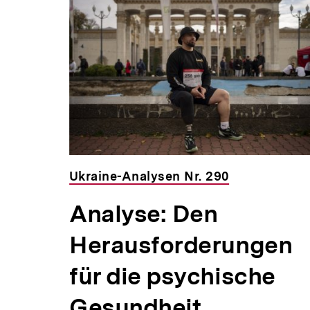
Inhaltskarousell
Inhaltskarussell
für
überspringen
weitere
Inhalte
Ukraine-Analysen Nr. 290
en
Analyse: Den
Herausforderungen
ine
für die psychische
Gesundheit