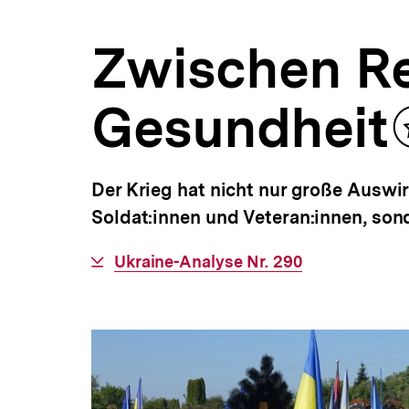
|
a
bpb.de
t
Zwischen Re
i
o
n
Gesundheit
Der Krieg hat nicht nur große Auswi
Soldat:innen und Veteran:innen, sond
Interner
Ukraine-Analyse Nr. 290
Link: