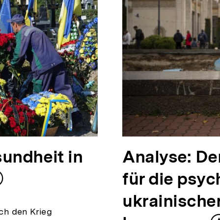
undheit in
Analyse: D
für die psy
nhalt
erken
ukrainische
urch den Krieg