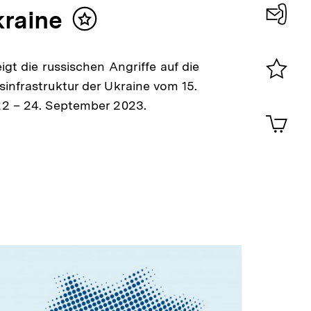
kraine
Inhalt
Konta
merken
0
igt die russischen Angriffe auf die
infrastruktur der Ukraine vom 15.
Merklist
22 – 24. September 2023.
ansehen
0
Artik
im
Shop-
Warenko
ansehen