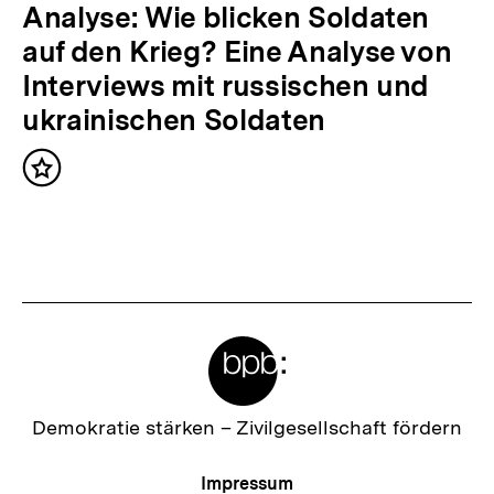
l
N
Analyse: Wie blicken Soldaten
t
ä
auf den Krieg? Eine Analyse von
:
c
Interviews mit russischen und
h
ukrainischen Soldaten
s
Inhalt
t
merken
e
r
I
n
Meta-
h
Links
a
l
Zur
Demokratie stärken –
Zivilgesellschaft fördern
Startseite
t
der
Meta-
Impressum
bpb