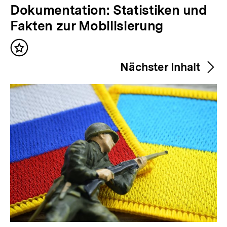
V
Dokumentation: Statistiken und
o
Fakten zur Mobilisierung
r
Inhalt
h
merken
Nächster Inhalt
e
r
i
g
e
r
I
n
h
a