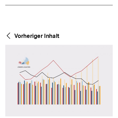
Weitere
Content-
Vorheriger Inhalt
Navigation
Inhalte