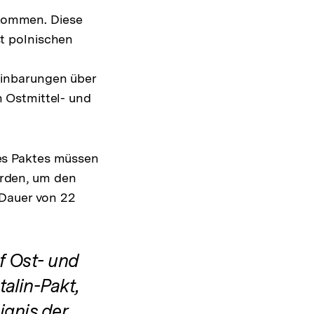
bkommen. Diese
t polnischen
einbarungen über
 Ostmittel- und
es Paktes müssen
werden, um den
 Dauer von 22
f Ost- und
alin-Pakt,
ignis der