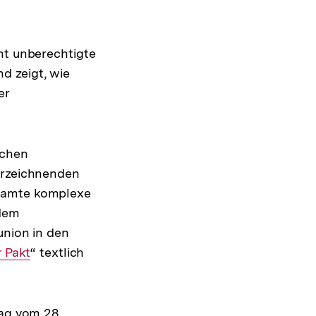
ht unberechtigte
d zeigt, wie
er
schen
terzeichnenden
esamte komplexe
 dem
union in den
erner
 Pakt
“ textlich
k:
rag vom 28.