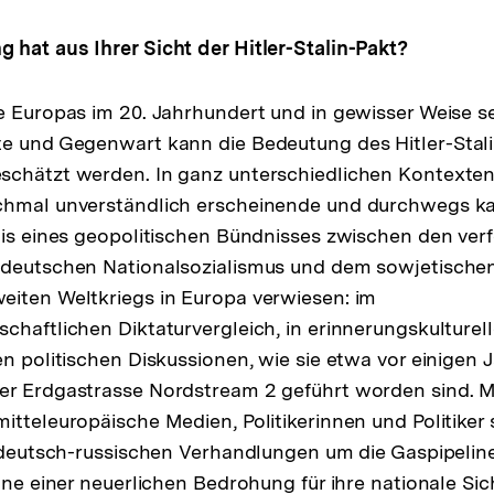
hat aus Ihrer Sicht der Hitler-Stalin-Pakt?
e Europas im 20. Jahrhundert und in gewisser Weise se
e und Gegenwart kann die Bedeutung des Hitler-Stali
schätzt werden. In ganz unterschiedlichen Kontexten 
chmal unverständlich erscheinende und durchwegs ka
nis eines geopolitischen Bündnisses zwischen den ver
 deutschen Nationalsozialismus und dem sowjetischen
iten Weltkriegs in Europa verwiesen: im
chaftlichen Diktaturvergleich, in erinnerungskulture
en politischen Diskussionen, wie sie etwa vor einigen 
er Erdgastrasse Nordstream 2 geführt worden sind. 
itteleuropäische Medien, Politikerinnen und Politiker
e deutsch-russischen Verhandlungen um die Gaspipeline
inne einer neuerlichen Bedrohung für ihre nationale Si