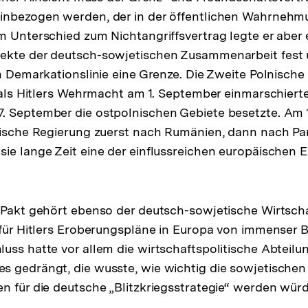
inbezogen werden, der in der öffentlichen Wahrnehm
m Unterschied zum Nichtangriffsvertrag legte er aber e
ekte der deutsch-sowjetischen Zusammenarbeit fest
en Demarkationslinie eine Grenze. Die Zweite Polnische
, als Hitlers Wehrmacht am 1. September einmarschiert
. September die ostpolnischen Gebiete besetzte. Am 
nische Regierung zuerst nach Rumänien, dann nach Par
ie lange Zeit eine der einflussreichen europäischen E
-Pakt gehört ebenso der deutsch-sowjetische Wirtsch
 für Hitlers Eroberungspläne in Europa von immenser 
uss hatte vor allem die wirtschaftspolitische Abteilu
 gedrängt, die wusste, wie wichtig die sowjetischen
n für die deutsche „Blitzkriegsstrategie“ werden wür