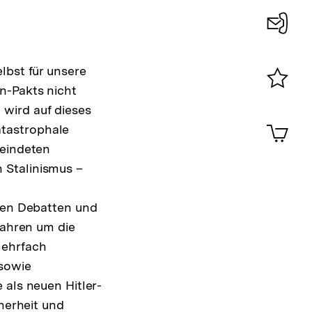
Konta
0
lbst für unsere
n-Pakts nicht
Merklist
wird auf dieses
ansehen
0
Artik
tastrophale
im
feindeten
Shop-
 Stalinismus –
Warenko
ansehen
llen Debatten und
Jahren um die
Mehrfach
 sowie
 als neuen Hitler-
cherheit und