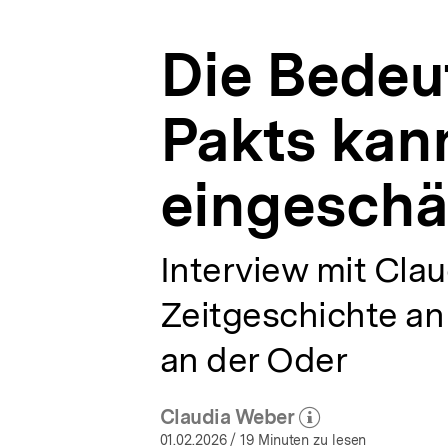
genug
a
eingeschätzt
t
werden.
Die Bedeut
i
|
o
Riss
n
durch
Pakts kan
Europa.
Die
Folgen
eingeschä
des
Hitler-
Stalin-
Pakts
Interview mit Cla
|
bpb.de
Zeitgeschichte an 
an der Oder
Claudia Weber
(Mehr zum Autor)
öffnen
01.02.2026
/ 19 Minuten zu lesen