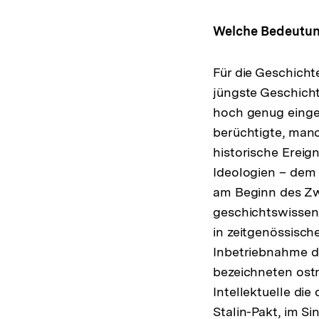
Welche Bedeutung 
Für die Geschicht
jüngste Geschicht
hoch genug einge
berüchtigte, man
historische Ereig
Ideologien – dem
am Beginn des Zwe
geschichtswissens
in zeitgenössisch
Inbetriebnahme d
bezeichneten ostm
Intellektuelle di
Stalin-Pakt, im S