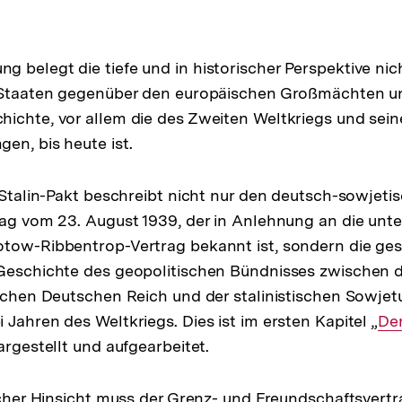
 belegt die tiefe und in historischer Perspektive nic
“ Staaten gegenüber den europäischen Großmächten un
ichte, vor allem die des Zweiten Weltkriegs und sein
en, bis heute ist.
r-Stalin-Pakt beschreibt nicht nur den deutsch-sowjeti
rag vom 23. August 1939, der in Anlehnung an die un
otow-Ribbentrop-Vertrag bekannt ist, sondern die g
 Geschichte des geopolitischen Bündnisses zwischen
ischen Deutschen Reich und der stalinistischen Sowjet
Jahren des Weltkriegs. Dies ist im ersten Kapitel „
Int
Der
argestellt und aufgearbeitet.
Lin
licher Hinsicht muss der Grenz- und Freundschaftsvert