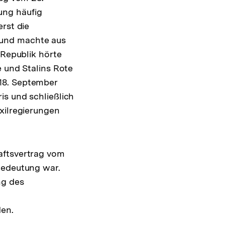
ung häufig
rst die
 und machte aus
 Republik hörte
e und Stalins Rote
18. September
is und schließlich
xilregierungen
aftsvertrag vom
Bedeutung war.
ng des
den.