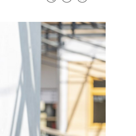
Teilen
Inhalt
drucken
Optionen
merken
anzeigen