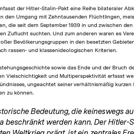
mfasst der Hitler-Stalin-Pakt eine Reihe bilateraler A
en den Umgang mit Zehntausenden Flüchtlingen, meis
en, die seit dem September 1939 in und zwischen den
en Zuflucht suchten. Und zum anderen waren es Ver
roßer Bevölkerungsgruppen in den besetzten Gebieten
h rassen- und klassenideologischen Kriterien.
stehungsgeschichte sowie das Ende und der Bruch d
hen Vielschichtigkeit und Multiperspektivität erfasst 
ündnisses, ungeachtet seiner verhältnismäßig kurzen
en zu können.
istorische Bedeutung, die keineswegs au
 beschränkt werden kann. Der Hitler-St
en Weltkrieg prägt, ist ein zentrales Ere