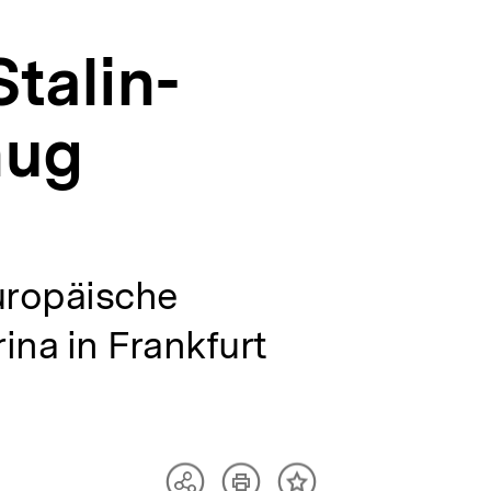
talin-
nug
Europäische
ina in Frankfurt
Artikel