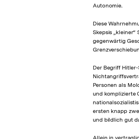
Autonomie.
Diese Wahrnehmung
Skepsis „kleiner
gegenwärtig Gesch
Grenzverschiebung
Der Begriff Hitle
Nichtangriffsvert
Personen als Mol
und komplizierte
nationalsozialist
ersten knapp zwei 
und bildlich gut d
Allein in vertrag