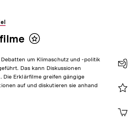
el
filme
Inhalt
merken
Debatten um Klimaschutz und -politik
 geführt. Das kann Diskussionen
Konta
 Die Erklärfilme greifen gängige
0
ionen auf und diskutieren sie anhand
Merklist
ansehen
0
Artik
im
Shop-
Warenko
ansehen