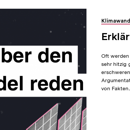
Klimawand
Erklär
Oft werden 
sehr hitzig
erschweren.
Argumentat
von Fakten.