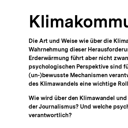
a
t
Klimakommu
i
o
n
Die Art und Weise wie über die Klim
Wahrnehmung dieser Herausforderun
Erderwärmung führt aber nicht zwa
psychologischen Perspektive sind f
(un-)bewusste Mechanismen verantw
des Klimawandels eine wichtige Rol
Wie wird über den Klimawandel und 
der Journalismus? Und welche psyc
verantwortlich?