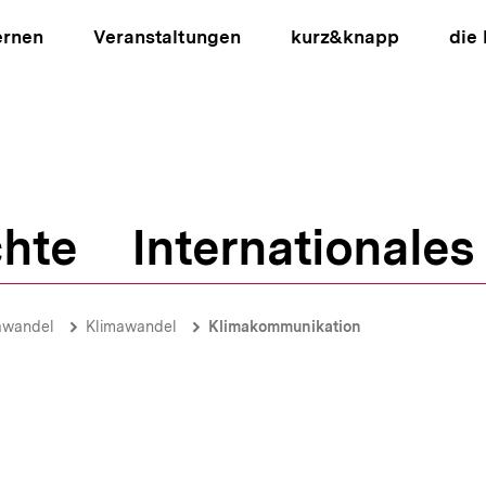
ernen
Veranstaltungen
kurz&knapp
die
hte
Internationales
ion
awandel
Klimawandel
Klimakommunikation