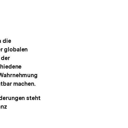
 die
r globalen
 der
chiedene
r Wahrnehmung
htbar machen.
rderungen steht
anz