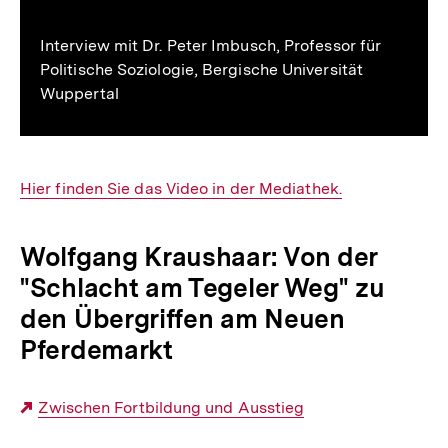
merken
Interview mit Dr. Peter Imbusch, Professor für
Politische Soziologie, Bergische Universität
Wuppertal
Interner
Hier finden Sie das Video in der Mediathek.
Link:
Wolfgang Kraushaar: Von der
"Schlacht am Tegeler Weg" zu
den Übergriffen am Neuen
Pferdemarkt
Externer
Zwischen Fortbildung und Ausstieg
Link: