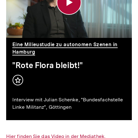
Eine Milieustudie zu autonomen Szenen in
Hamburg
"Rote Flora bleibt!"
Inhalt
merken
Interview mit Julian Schenke, "Bundesfachstelle
Linke Militanz", Göttingen
Interner
Hier finden Sie das Video in der Mediathek.