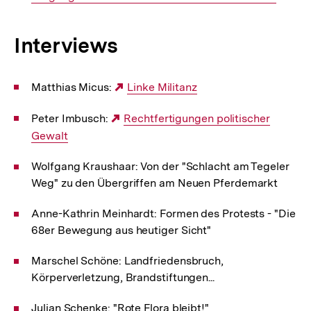
Interviews
Matthias Micus:
Externer
Linke Militanz
Link:
Peter Imbusch:
Externer
Rechtfertigungen politischer
Gewalt
Link:
Wolfgang Kraushaar: Von der "Schlacht am Tegeler
Weg" zu den Übergriffen am Neuen Pferdemarkt
Anne-Kathrin Meinhardt: Formen des Protests - "Die
68er Bewegung aus heutiger Sicht"
Marschel Schöne: Landfriedensbruch,
Körperverletzung, Brandstiftungen...
Julian Schenke: "Rote Flora bleibt!"