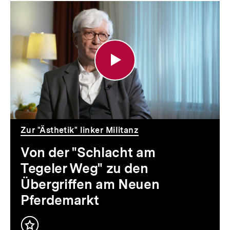
Von
der
"Schlacht
am
Tegeler
Weg"
zu
Zur "Ästhetik" linker Militanz
den
Von der "Schlacht am
Übergriffen
Tegeler Weg" zu den
am
Übergriffen am Neuen
Pferdemarkt
Neuen
Pferdemarkt
Inhalt