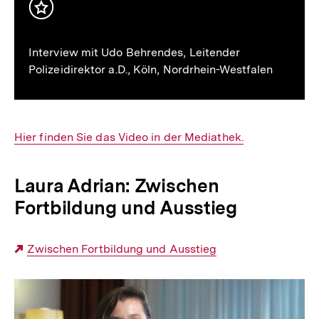
Inhalt
merken
Interview mit Udo Behrendes, Leitender
Polizeidirektor a.D., Köln, Nordrhein-Westfalen
Interner
Hier finden Sie das Video in der Mediathek.
Link:
Laura Adrian: Zwischen
Fortbildung und Ausstieg
Externer
Zwischen Fortbildung und Ausstieg
Link:
Zwischen