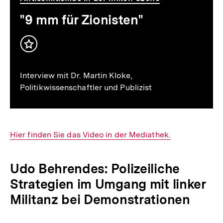
"9 mm für Zionisten"
Inhalt
merken
Interview mit Dr. Martin Kloke,
Politikwissenschaftler und Publizist
Interner
Hier finden Sie das Video in der Mediathek.
Link:
Udo Behrendes: Polizeiliche
Strategien im Umgang mit linker
Militanz bei Demonstrationen