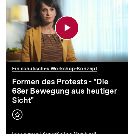
des
Protests
-
"Die
68er
Bewegung
Ein schulisches Workshop-Konzept
aus
Formen des Protests - "Die
heutiger
68er Bewegung aus heutiger
Sicht"
Sicht"
Inhalt
merken
Interview mit Anne-Kathrin Meinhardt,