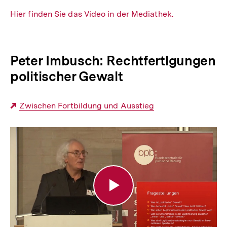
Interner
Hier finden Sie das Video in der Mediathek.
Link:
Peter Imbusch: Rechtfertigungen
politischer Gewalt
Externer
Zwischen Fortbildung und Ausstieg
Link:
Rechtfertigungen
politischer
Gewalt