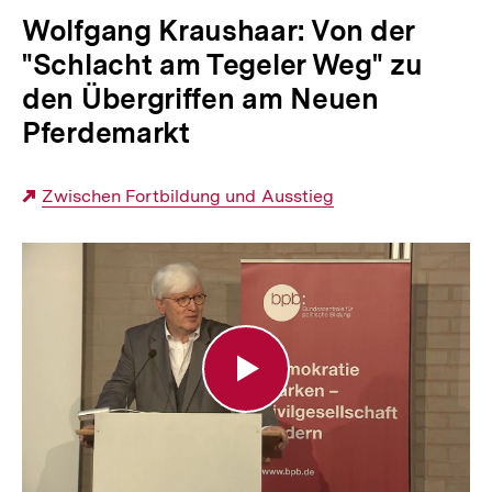
Wolfgang Kraushaar: Von der
"Schlacht am Tegeler Weg" zu
den Übergriffen am Neuen
Pferdemarkt
Externer
Zwischen Fortbildung und Ausstieg
Link:
Von
der
"Schlacht
am
Tegeler
Weg"