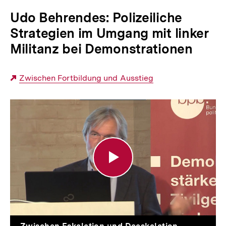
Udo Behrendes: Polizeiliche
Strategien im Umgang mit linker
Militanz bei Demonstrationen
Externer
Zwischen Fortbildung und Ausstieg
Link:
Polizeiliche
Strategien
im
Umgang
mit
linker
Militanz