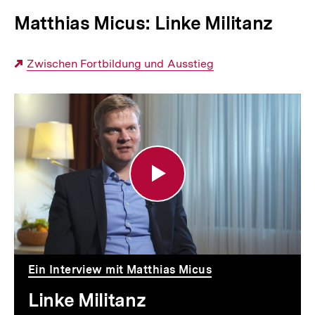
Matthias Micus: Linke Militanz
Externer
Zwischen Fortbildung und Ausstieg
Link:
Linke
Militanz
Ein Interview mit Matthias Micus
Linke Militanz