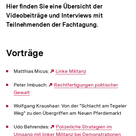
Hier finden Sie eine Übersicht der
Videobeiträge und Interviews mit
Teilnehmenden der Fachtagung.
Vorträge
Matthias Micus:
Externer
Linke Militanz
Link:
Peter Imbusch:
Externer
Rechtfertigungen politischer
Gewalt
Link:
Wolfgang Kraushaar: Von der "Schlacht am Tegeler
Weg" zu den Übergriffen am Neuen Pferdemarkt
Udo Behrendes:
Externer
Polizeiliche Strategien im
Umgang mit linker Militanz bei Demonstrationen
Link: