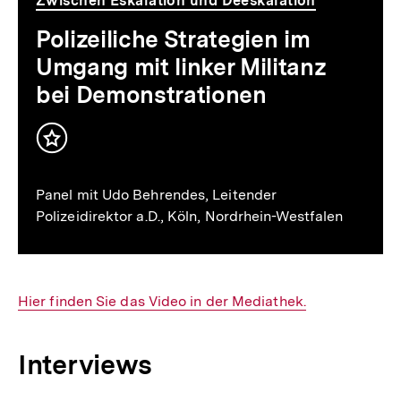
Zwischen Eskalation und Deeskalation
bei
Polizeiliche Strategien im
Demonstrationen
Umgang mit linker Militanz
bei Demonstrationen
Inhalt
merken
Panel mit Udo Behrendes, Leitender
Polizeidirektor a.D., Köln, Nordrhein-Westfalen
Interner
Hier finden Sie das Video in der Mediathek.
Link:
Interviews