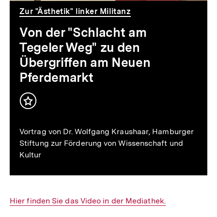
zu
Zur "Ästhetik" linker Militanz
den
Von der "Schlacht am
Übergriffen
Tegeler Weg" zu den
am
Übergriffen am Neuen
Pferdemarkt
Neuen
Pferdemarkt
Inhalt
merken
Vortrag von Dr. Wolfgang Kraushaar, Hamburger
Stiftung zur Förderung von Wissenschaft und
Kultur
Interner
Hier finden Sie das Video in der Mediathek.
Link: