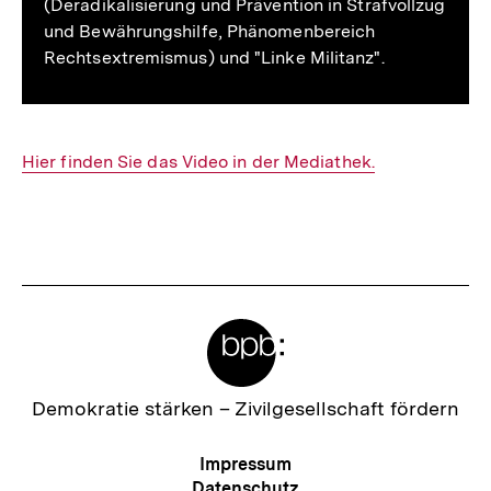
(Deradikalisierung und Prävention in Strafvollzug
und Bewährungshilfe, Phänomenbereich
Rechtsextremismus) und "Linke Militanz".
Interner
Hier finden Sie das Video in der Mediathek.
Link:
Fussnoten
Meta-
Links
Zur
Demokratie stärken –
Zivilgesellschaft fördern
Startseite
der
Meta-
Impressum
bpb
Navigation
Datenschutz