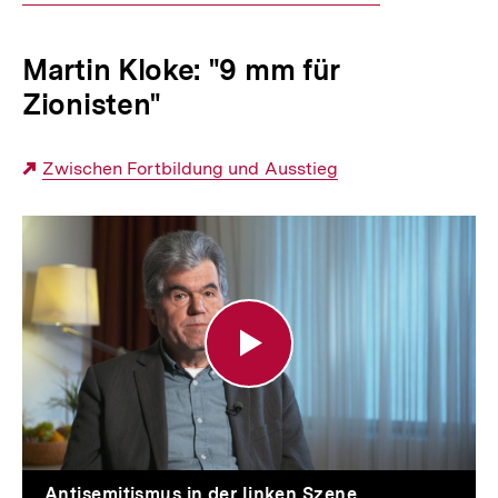
Link:
Martin Kloke: "9 mm für
Zionisten"
Externer
Zwischen Fortbildung und Ausstieg
Link:
"9
mm
für
Zionisten"
Antisemitismus in der linken Szene