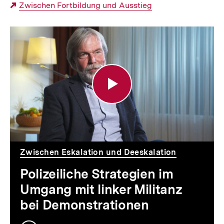
Externer
Zwischen Fortbildung und Ausstieg
Link:
Polizeiliche
Strategien
im
Umgang
mit
linker
Militanz
Zwischen Eskalation und Deeskalation
bei
Polizeiliche Strategien im
Demonstrationen
Umgang mit linker Militanz
bei Demonstrationen