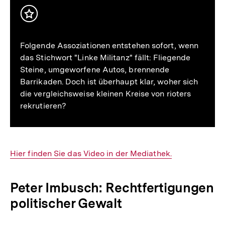
Inhalt
merken
Folgende Assoziationen entstehen sofort, wenn
das Stichwort "Linke Militanz" fällt: Fliegende
Steine, umgeworfene Autos, brennende
Barrikaden. Doch ist überhaupt klar, woher sich
die vergleichsweise kleinen Kreise von rioters
rekrutieren?
Interner
Hier finden Sie das Video in der Mediathek.
Link:
Peter Imbusch: Rechtfertigungen
politischer Gewalt