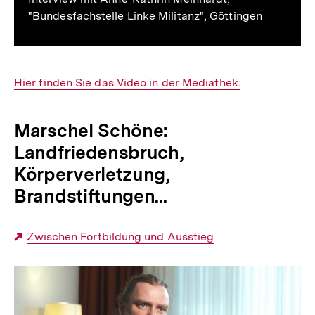
"Bundesfachstelle Linke Militanz", Göttingen
Interner
Hier finden Sie das Video in der Mediathek.
Link:
Marschel Schöne:
Landfriedensbruch,
Körperverletzung,
Brandstiftungen...
Externer
Zwischen Fortbildung und Ausstieg
Link:
Landfriedensbruch,
Körperverletzung,