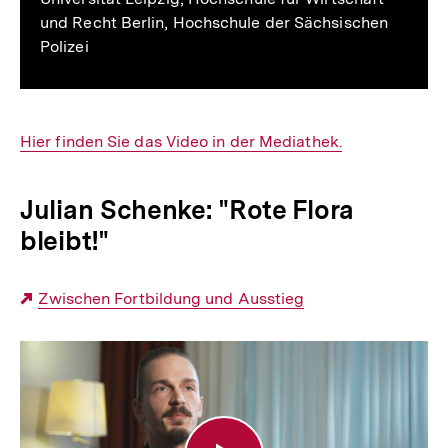
und Recht Berlin, Hochschule der Sächsischen
Polizei
Interner
Hier finden Sie das Video in der Mediathek.
Link:
Julian Schenke: "Rote Flora
bleibt!"
Externer
Zwischen Fortbildung und Ausstieg
Link:
"Rote
Flora
bleibt!"