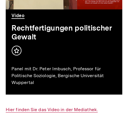
Video
Rechtfertigungen politischer
Gewalt
Inhalt
merken
Panel mit Dr. Peter Imbusch, Professor für
Politische Soziologie, Bergische Universität
Wuppertal
Interner
Hier finden Sie das Video in der Mediathek.
Link: