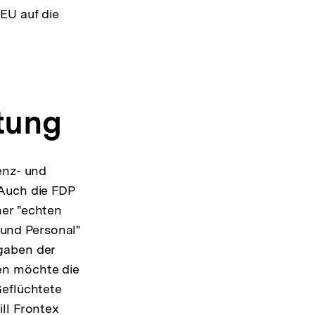
EU auf die
tung
enz- und
 Auch die FDP
ner "echten
und Personal"
gaben der
en möchte die
Geflüchtete
ll Frontex