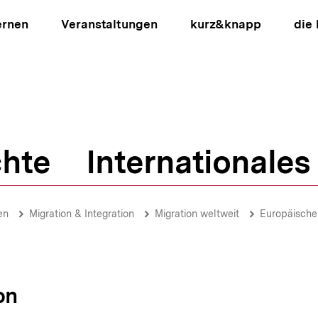
ernen
Veranstaltungen
kurz&knapp
die
hte
Internationales
ion
en
Migration & Integration
Migration weltweit
Europäische
on