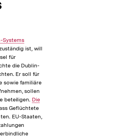
s
er
n-Systems
ständig ist, will
el für
hte die Dublin-
ten. Er soll für
 sowie familiäre
fnehmen, sollen
e beteiligen.
Interner
Die
ass Geflüchtete
Link:
ten. EU-Staaten,
szahlungen
erbindliche