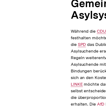
Gemei
Asylsy
Während die
Inte
CDU
festhalten möchte
Link:
die
Interner
SPD
das Dubli
Asylsuchende ers
Link:
Regeln weiterentwi
Asylsuchende mit 
Bindungen berück
sich an den Koste
LINKE
möchte das 
selbst entscheid
die überproporti
erhalten. Die
Inte
AfD