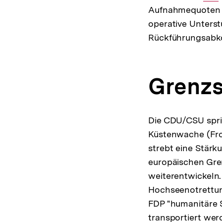
Aufnahmequoten fü
Link
operative Unters
Rückführungsabk
Grenzs
Die CDU/CSU spric
Küstenwache (Fron
strebt eine Stärk
europäischen Gre
weiterentwickeln
Hochseenotrettun
FDP "humanitäre S
transportiert wer