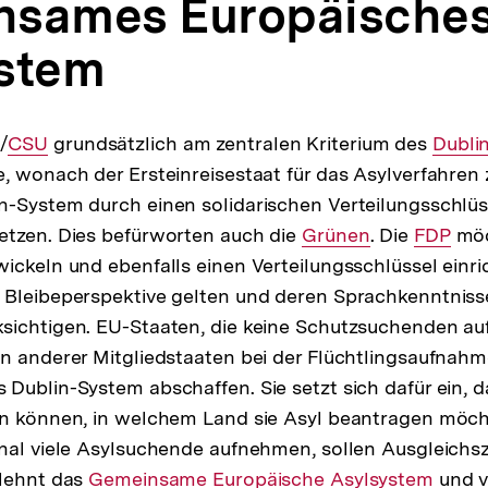
nsames Europäische
stem
rner
/
Interner
CSU
grundsätzlich am zentralen Kriterium des
Intern
Dubli
, wonach der Ersteinreisestaat für das Asylverfahren zu
Link:
Link:
n-System durch einen solidarischen Verteilungsschlüss
etzen. Dies befürworten auch die
Interner
Grünen
. Die
Interner
FDP
möc
ckeln und ebenfalls einen Verteilungsschlüssel einrich
Link:
Link:
Bleibeperspektive gelten und deren Sprachkenntnisse
sichtigen. EU-Staaten, die keine Schutzsuchenden au
n anderer Mitgliedstaaten bei der Flüchtlingsaufnahm
Dublin-System abschaffen. Sie setzt sich dafür ein, d
en können, in welchem Land sie Asyl beantragen möch
onal viele Asylsuchende aufnehmen, sollen Ausgleich
rner
lehnt das
Interner
Gemeinsame Europäische Asylsystem
und v