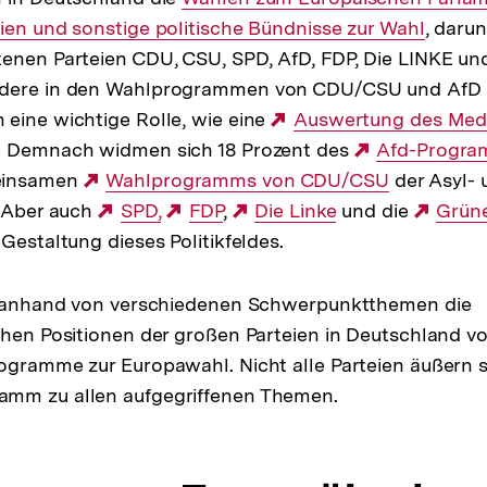
ien und sonstige politische Bündnisse zur Wahl
Link:
, darun
tenen Parteien CDU, CSU, SPD, AfD, FDP, Die LINKE u
ndere in den Wahlprogrammen von CDU/CSU und AfD 
eine wichtige Rolle, wie eine
Externer
Auswertung des Med
 Demnach widmen sich 18 Prozent des
Link:
Externer
Afd-Progr
einsamen
Externer
Wahlprogramms von CDU/CSU
Link:
der Asyl- 
. Aber auch
Link:
Externer
SPD,
Externer
FDP
,
Externer
Die Linke
und die
Exter
Grün
Gestaltung dieses Politikfeldes.
Link:
Link:
Link:
Link:
lt anhand von verschiedenen Schwerpunktthemen die
chen Positionen der großen Parteien in Deutschland v
ogramme zur Europawahl. Nicht alle Parteien äußern s
mm zu allen aufgegriffenen Themen.