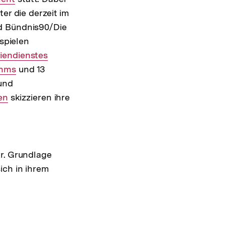
ter die derzeit im
nd Bündnis90/Die
spielen
iendienstes
amms
und 13
und
ner
en
skizzieren ihre
or. Grundlage
ich in ihrem