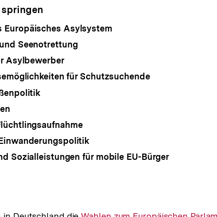
 springen
 Europäisches Asylsystem
und Seenotrettung
ür Asylbewerber
semöglichkeiten für Schutzsuchende
enpolitik
en
üchtlingsaufnahme
Einwanderungspolitik
d Sozialleistungen für mobile EU-Bürger
n in Deutschland die
Interner
Wahlen zum Europäischen Parla