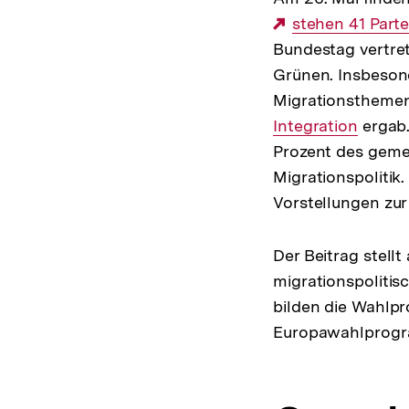
Externer
stehen 41 Parte
Bundestag vertre
Link:
Grünen. Insbeso
Migrationsthemen 
Integration
ergab.
Prozent des gem
Migrationspolitik
Vorstellungen zur 
Der Beitrag stel
migrationspolitis
bilden die Wahlpr
Europawahlprogra