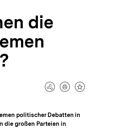
hen die
hemen
l?
Artikel
Teilen
Inhalt
drucken
Optionen
merken
anzeigen
emen politischer Debatten in
 die großen Parteien in