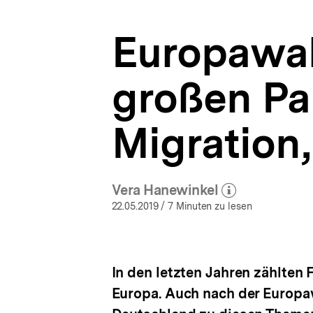
Themen
a
Migration,
t
Flucht
Europawah
i
und
o
Asyl?
n
|
großen Pa
Europäische
Union
|
Migration,
bpb.de
Vera Hanewinkel
(Mehr zum Autor)
öffnen
22.05.2019
/ 7 Minuten zu lesen
In den letzten Jahren zählten
Europa. Auch nach der Europaw