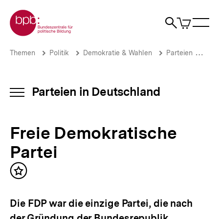
Direkt
Zur Startseite der bpb
zum
0
Artikel
Sho
Seiteninhalt
im
Naviga
Suche
springen
War
öffne
öffnen
öff
Pfadnavigation
Freie
Brotkrümelnavigation
Themen
Politik
Demokratie & Wahlen
Parteien
Par
Demokratische
Partei
|
Parteien
Parteien in Deutschland
INHALTSNAVIGATION
in
ÖFFNEN
Deutschland
|
Freie Demokratische
bpb.de
Partei
Inhalt
merken
Die FDP war die einzige Partei, die nach
der Gründung der Bundesrepublik