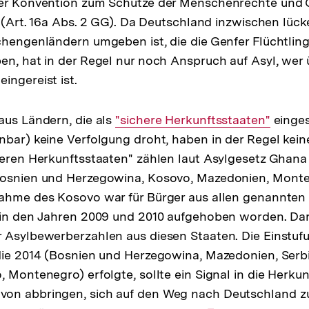
der Konvention zum Schutze der Menschenrechte und 
t" (Art. 16a Abs. 2 GG). Da Deutschland inzwischen lüc
chengenländern umgeben ist, die die Genfer Flüchtlin
en, hat in der Regel nur noch Anspruch auf Asyl, wer 
ingereist ist.
aus Ländern, die als
Interner
"sichere Herkunftsstaaten"
einges
nbar) keine Verfolgung droht, haben in der Regel kei
Link:
heren Herkunftsstaaten" zählen laut Asylgesetz Ghan
Bosnien und Herzegowina, Kosovo, Mazedonien, Mont
nahme des Kosovo war für Bürger aus allen genannten
t in den Jahren 2009 und 2010 aufgehoben worden. Da
 Asylbewerberzahlen aus diesen Staaten. Die Einstufu
die 2014 (Bosnien und Herzegowina, Mazedonien, Serb
, Montenegro) erfolgte, sollte ein Signal in die Herku
on abbringen, sich auf den Weg nach Deutschland z