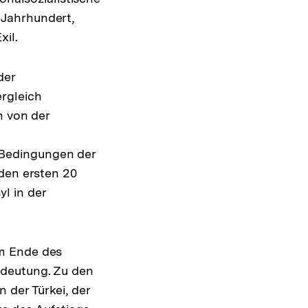
 Jahrhundert,
xil.
der
rgleich
h von der
 Bedingungen der
 den ersten 20
l in der
em Ende des
deutung. Zu den
 der Türkei, der
Interner