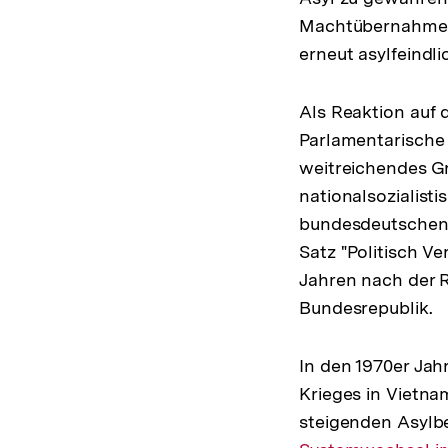
Machtübernahme i
erneut asylfeindl
Als Reaktion auf 
Parlamentarische 
weitreichendes Gr
nationalsozialisti
bundesdeutschen 
Satz "Politisch V
Jahren nach der 
Bundesrepublik.
In den 1970er Ja
Krieges in Vietn
steigenden Asylbe