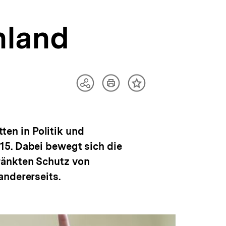
hland
Artikel
Teilen
Inhalt
drucken
Optionen
merken
anzeigen
en in Politik und
15. Dabei bewegt sich die
ränkten Schutz von
andererseits.