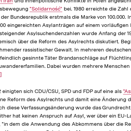
 Iran
und innenpolitische Konflikte in Polen angesich
ftsbewegung
Interner
"Solidarność"
bei. 1980 erreichte die Zahl 
der Bundesrepublik erstmals die Marke von 100.000. I
Link:
000 eingereichten Asylanträgen auf einem vorläufigen
steigender Asylsuchendenzahlen wurde Anfang der 1
emisch über die Reform des Asylrechts diskutiert. Beg
hmender rassistischer Gewalt. In mehreren deutsche
eindlich gesinnte Täter Brandanschläge auf Flüchtli
uwandererfamilien. Dabei wurden mehrere Menschen 
ur
]
uflösung
er
 einigten sich CDU/CSU, SPD und FDP auf eine als
Int
"A
ußnote
e Reform des Asylrechts und damit eine Änderung des
Lin
ch diese Verfassungsänderung wurde das Grundrecht a
ither hat keinen Anspruch auf Asyl, wer über ein EU-
st, "in dem die Anwendung des Abkommens über die Re