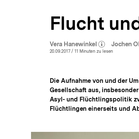
a
t
Flucht un
i
o
n
Vera Hanewinkel
Jochen O
(Mehr zum Autor)
öffnen
20.09.2017
/ 11 Minuten zu lesen
Die Aufnahme von und der Umg
Gesellschaft aus, insbesonder
Asyl- und Flüchtlingspolitik
Flüchtlingen einerseits und A