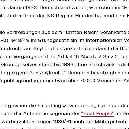
m Januar 1933: Deutschland wurde, wie schon im 19.
ich. Zudem trieb das NS-Regime Hunderttausende ins E
die Vertreibungen aus dem "Dritten Reich" verankerte 
Rat 1948/49 im Grundgesetz ein im internationalen Ve
undrecht auf Asyl und distanzierte sich damit deutlic
schen Vergangenheit. In Artikel 16 Absatz 2 Satz 2 des
Grundgesetzes stand bis 1993 ohne einschränkende
erfolgte genießen Asylrecht." Dennoch beantragten in
Republikgründung nur etwas über 70.000 Menschen Asy
hren gewann die Flüchtlingszuwanderung u.a. nach d
am und der Aufnahme sogenannter
Interner
"Boat People"
an Be
werberzahlen trugen 1980/81 auch der Militärputsch in
Link: