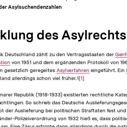
der Asylsuchendenzahlen
klung des Asylrechts
ik Deutschland zählt zu den Vertragsstaaten der
Inter
Genf
ntion
von 1951 und dem ergänzenden Protokoll von 196
Link:
n gesetzlich geregeltes
Interner
Asylverfahren
eingeführt. Ein
and allerdings schon viel früher.1
Link:
Zur
[1]
Auflösung
der
marer Republik (1918-1933) existierten rechtliche Kate
Fußnote
chtlingen. So schrieb das Deutsche Auslieferungsges
t der Auslieferung bei politischen Straftaten fest und 
nder-Polizeiverordnung von 1932 hieß es, dass politi
ei. Eine Zäsur erfolgte dann allerdings durch die nati