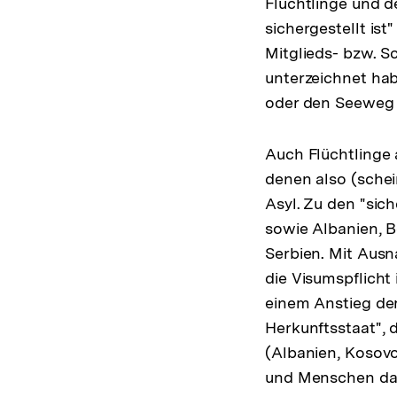
Flüchtlinge und 
sichergestellt is
Mitglieds- bzw. S
unterzeichnet hab
oder den Seeweg e
Auch Flüchtlinge 
denen also (schei
Asyl. Zu den "sic
sowie Albanien, 
Serbien. Mit Aus
die Visumspflich
einem Anstieg der
Herkunftsstaat", 
(Albanien, Kosovo
und Menschen dav