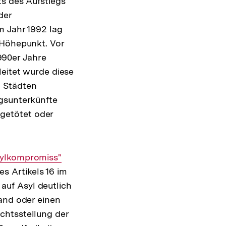
ts des Aufstiegs
Link:
der
m Jahr 1992 lag
 Höhepunkt. Vor
990er Jahre
leitet wurde diese
n Städten
ngsunterkünfte
getötet oder
erner
sylkompromiss"
 Artikels 16 im
k:
uf Asyl deutlich
Land oder einen
chtsstellung der