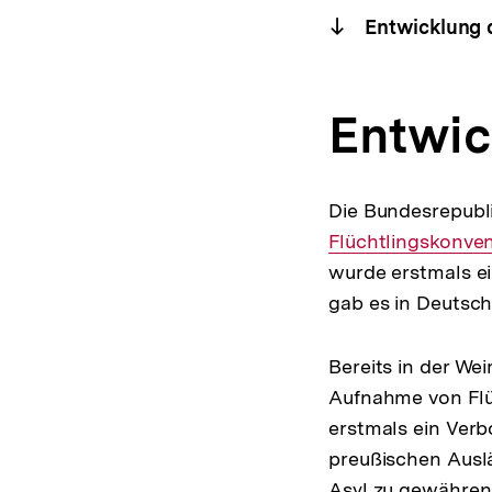
Entwicklung 
Entwic
Die Bundesrepubl
Flüchtlingskonve
wurde erstmals ei
gab es in Deutschl
Bereits in der Wei
Aufnahme von Flü
erstmals ein Verbo
preußischen Auslä
Asyl zu gewähren s