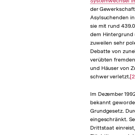
Systemwechsel im
der Gewerkscha
Asylsuchenden in 
sie mit rund 439.
dem Hintergrund 
zuweilen sehr pol
Debatte von zune
verübten fremdenf
und Häuser von Z
schwer verletzt.
Z
[2
A
d
Im Dezember 1992
F
bekannt geworden
Grundgesetz. Dur
eingeschränkt. Se
Drittstaat einrei