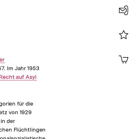
Konta
0
Merklist
ansehen
0
Artik
ner
er
im
7. Im Jahr 1953
Shop-
Warenko
Interner
Recht auf Asyl
ansehen
Link:
gorien für die
etz von 1929
in der
schen Flüchtlingen
onalsozialistische