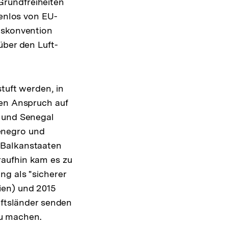
Grundfreiheiten
kenlos von EU-
gskonvention
über den Luft-
tuft werden, in
nen Anspruch auf
a und Senegal
enegro und
 Balkanstaaten
raufhin kam es zu
ng als "sicherer
ien) und 2015
nftsländer senden
u machen.