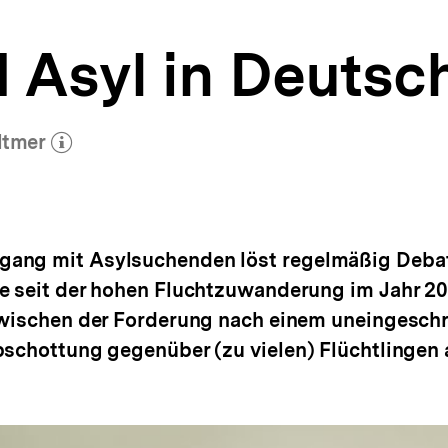
d Asyl in Deutsc
ltmer
(Mehr zum Autor)
öffnen
ang mit Asylsuchenden löst regelmäßig Debatt
e seit der hohen Fluchtzuwanderung im Jahr 20
 zwischen der Forderung nach einem uneingesch
bschottung gegenüber (zu vielen) Flüchtlingen 