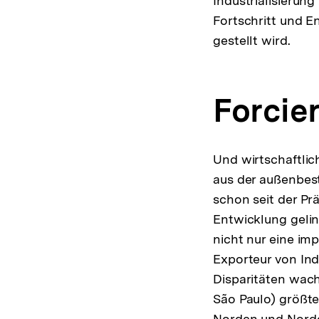
Industrialisierung
Fortschritt und E
gestellt wird.
Forcier
Und wirtschaftlic
aus der außenbest
schon seit der Pr
Entwicklung geling
nicht nur eine imp
Exporteur von Ind
Disparitäten wac
São Paulo) größte
Norden und Nordo