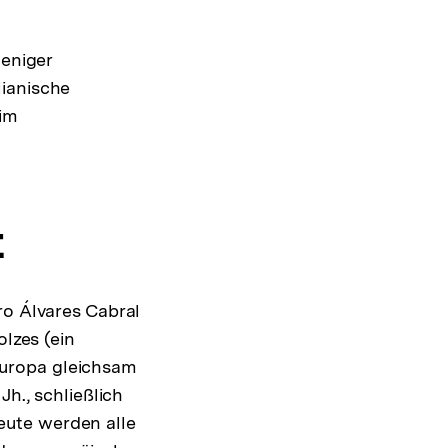
weniger
lianische
 im
t
ro Álvares Cabral
olzes (ein
 Europa gleichsam
Jh., schließlich
eute werden alle