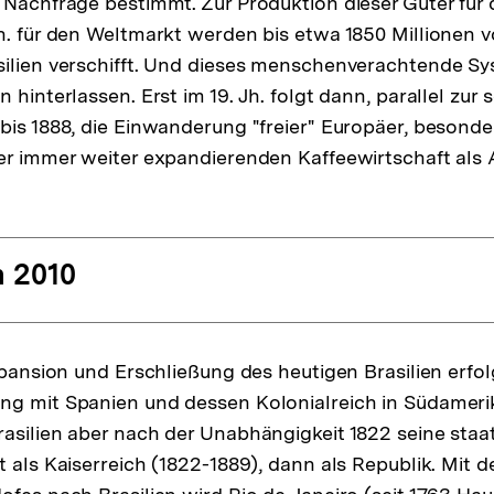
 Nachfrage bestimmt. Zur Produktion dieser Güter für
h. für den Weltmarkt werden bis etwa 1850 Millionen v
ilien verschifft. Und dieses menschenverachtende Sy
 hinterlassen. Erst im 19. Jh. folgt dann, parallel zur 
bis 1888, die Einwanderung "freier" Europäer, besond
er immer weiter expandierenden Kaffeewirtschaft als 
 2010
xpansion und Erschließung des heutigen Brasilien erfol
ng mit Spanien und dessen Kolonialreich in Südameri
asilien aber nach der Unabhängigkeit 1822 seine staat
 als Kaiserreich (1822-1889), dann als Republik. Mit d