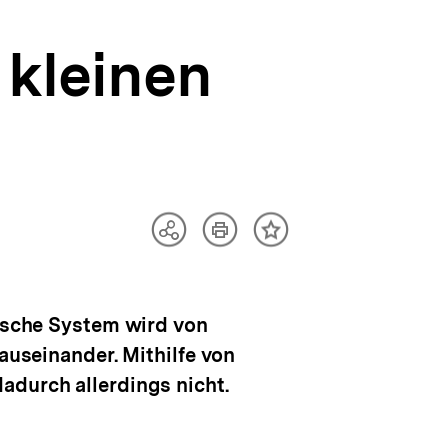
 kleinen
Artikel
Teilen
Inhalt
drucken
Optionen
merken
anzeigen
tische System wird von
auseinander. Mithilfe von
adurch allerdings nicht.