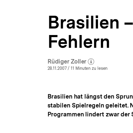
bpb.de
a
t
Brasilien 
i
o
n
Fehlern
Rüdiger Zoller
(Mehr zum Autor)
öffnen
28.11.2007
/ 11 Minuten zu lesen
Brasilien hat längst den Spru
stabilen Spielregeln geleitet.
Programmen lindert zwar der S