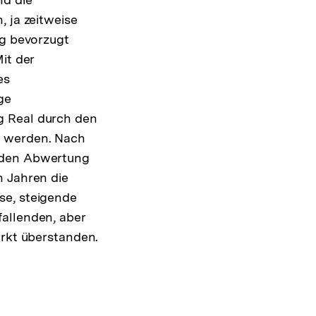
, ja zeitweise
ng bevorzugt
it der
es
ge
g Real durch den
t werden. Nach
enden Abwertung
n Jahren die
se, steigende
allenden, aber
ärkt überstanden.