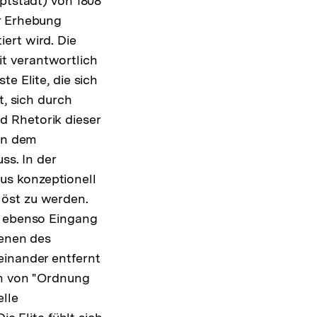
uptstadt) von 1808
er Erhebung
ert wird. Die
t verantwortlich
e Elite, die sich
t, sich durch
d Rhetorik dieser
ben dem
ss. In der
us konzeptionell
löst zu werden.
k ebenso Eingang
benen des
einander entfernt
on von "Ordnung
elle