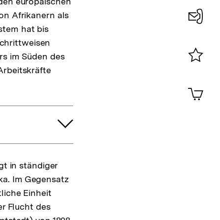
 den europäischen
on Afrikanern als
stem hat bis
Konta
schrittweisen
0
ers im Süden des
Arbeitskräfte
Merklist
ansehen
0
Artik
im
Shop-
Warenko
ansehen
gt in ständiger
ka. Im Gegensatz
liche Einheit
er Flucht des