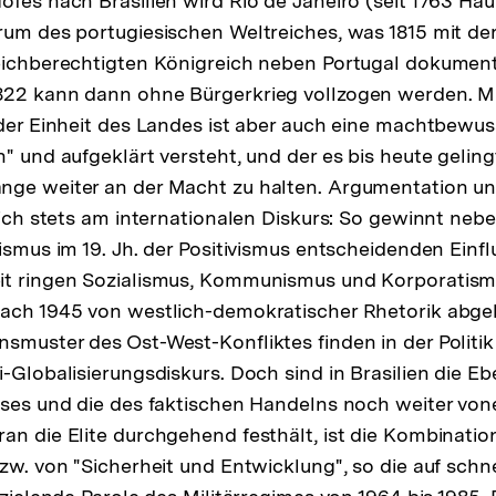
ofes nach Brasilien wird Rio de Janeiro (seit 1763 Ha
rum des portugiesischen Weltreiches, was 1815 mit d
eichberechtigten Königreich neben Portugal dokumenti
822 kann dann ohne Bürgerkrieg vollzogen werden. Mi
der Einheit des Landes ist aber auch eine machtbewusst
" und aufgeklärt versteht, und der es bis heute geling
nge weiter an der Macht zu halten. Argumentation un
 sich stets am internationalen Diskurs: So gewinnt ne
ismus im 19. Jh. der Positivismus entscheidenden Einflu
it ringen Sozialismus, Kommunismus und Korporatism
nach 1945 von westlich-demokratischer Rhetorik abge
smuster des Ost-West-Konfliktes finden in der Politi
i-Globalisierungsdiskurs. Doch sind in Brasilien die E
rses und die des faktischen Handelns noch weiter von
an die Elite durchgehend festhält, ist die Kombinati
bzw. von "Sicherheit und Entwicklung", so die auf schn