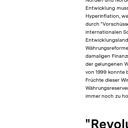
Entwicklung muss 
Hyperinflation, w
durch "Vorschüsse
internationalen S
Entwicklungsland
Währungsreformen
damaligen Finanz
der gelungenen W
von 1999 konnte b
Früchte dieser Wi
Währungsreserven,
immer noch zu hoh
"Revol