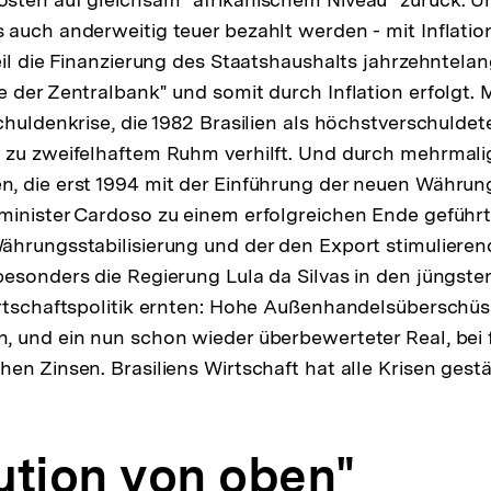
auch anderweitig teuer bezahlt werden - mit Inflation
eil die Finanzierung des Staatshaushalts jahrzehntela
 der Zentralbank" und somit durch Inflation erfolgt. M
chuldenkrise, die 1982 Brasilien als höchstverschuldet
 zu zweifelhaftem Ruhm verhilft. Und durch mehrmali
, die erst 1994 mit der Einführung der neuen Währun
minister Cardoso zu einem erfolgreichen Ende geführ
ährungsstabilisierung und der den Export stimulier
esonders die Regierung Lula da Silvas in den jüngste
rtschaftspolitik ernten: Hohe Außenhandelsüberschüs
 und ein nun schon wieder überbewerteter Real, bei f
en Zinsen. Brasiliens Wirtschaft hat alle Krisen gest
ution von oben"