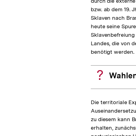
durch die externe
bzw. ab dem 19. J
Sklaven nach Bras
heute seine Spuren
Sklavenbefreiung 
Landes, die von d
benötigt werden.
Wahlen
Die territoriale E
Auseinandersetzu
zu diesem kann Br
erhalten, zunächst