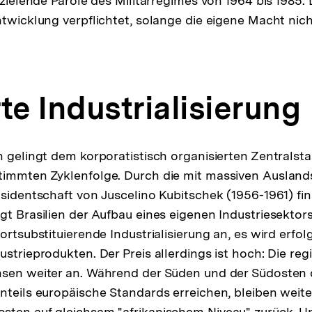
 zielende Parole des Militärregimes von 1964 bis 1985. D
ntwicklung verpflichtet, solange die eigene Macht nich
te Industrialisierung
h gelingt dem korporatistisch organisierten Zentralst
immten Zyklenfolge. Durch die mit massiven Auslands
äsidentschaft von Juscelino Kubitschek (1956-1961) fin
t Brasilien der Aufbau eines eigenen Industriesektors.
ortsubstituierende Industrialisierung an, es wird erfo
ustrieprodukten. Der Preis allerdings ist hoch: Die reg
hsen weiter an. Während der Süden und der Südosten 
nteils europäische Standards erreichen, bleiben weit
sten auf gleichsam "afrikanischem Niveau" zurück. U