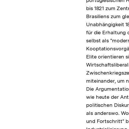
portugiesischen H
bis 1821 zum Zent
Brasiliens zum gl
Unabhängigkeit 1
für die Erhaltung 
selbst als "modern
Kooptationsvorgä
Elite orientieren
Wirtschaftsliberal
Zwischenkriegsze
miteinander, um 
Die Argumentation
wie heute der Ant
politischen Disku
als anderswo. Wor
und Fortschritt" 