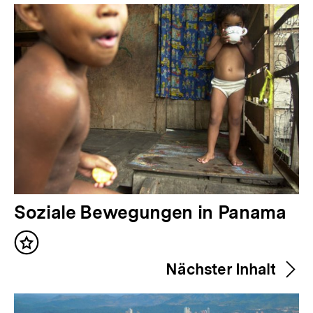
Inhalte
V
Soziale Bewegungen in Panama
o
Inhalt
r
merken
Nächster Inhalt
h
e