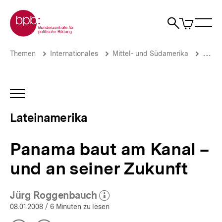
Direkt
Zur Startseite der bpb
zum
0
Artikel
Sho
Seiteninhalt
im
Naviga
Suche
springen
War
öffne
öffnen
öff
Pfadnavigation
Panama
Brotkrümelnavigation
Themen
Internationales
Mittel- und Südamerika
Latei
baut
am
Kanal
–
INHALTSNAVIGATION
und
ÖFFNEN
an
Lateinamerika
seiner
Zukunft
|
Panama baut am Kanal –
Lateinamerika
|
und an seiner Zukunft
bpb.de
Jürg Roggenbauch
(Mehr zum Autor)
öffnen
08.01.2008
/ 6 Minuten zu lesen