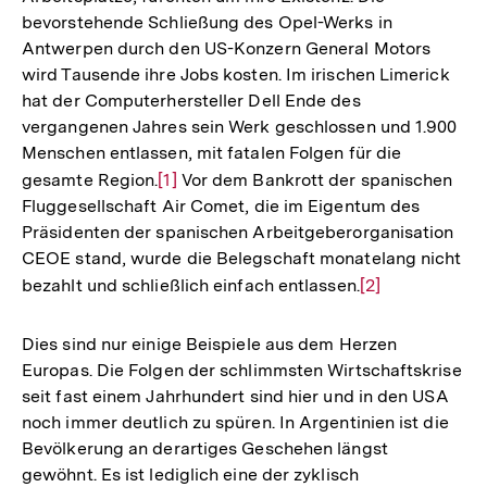
bevorstehende Schließung des Opel-Werks in
Antwerpen durch den US-Konzern General Motors
wird Tausende ihre Jobs kosten. Im irischen Limerick
hat der Computerhersteller Dell Ende des
vergangenen Jahres sein Werk geschlossen und 1.900
Menschen entlassen, mit fatalen Folgen für die
gesamte Region.
Zur
[1]
Vor dem Bankrott der spanischen
Fluggesellschaft Air Comet, die im Eigentum des
Auflösung
Präsidenten der spanischen Arbeitgeberorganisation
der
CEOE stand, wurde die Belegschaft monatelang nicht
Fußnote
bezahlt und schließlich einfach entlassen.
Zur
[2]
Auflösung
der
Dies sind nur einige Beispiele aus dem Herzen
Fußnote
Europas. Die Folgen der schlimmsten Wirtschaftskrise
seit fast einem Jahrhundert sind hier und in den USA
noch immer deutlich zu spüren. In Argentinien ist die
Bevölkerung an derartiges Geschehen längst
gewöhnt. Es ist lediglich eine der zyklisch