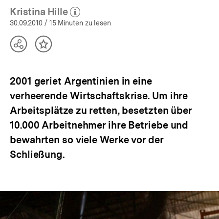
Kristina Hille
(Mehr zum Autor)
öffnen
30.09.2010
/ 15 Minuten zu lesen
Teilen
Inhalt
Optionen
merken
anzeigen
2001 geriet Argentinien in eine
verheerende Wirtschaftskrise. Um ihre
Arbeitsplätze zu retten, besetzten über
10.000 Arbeitnehmer ihre Betriebe und
bewahrten so viele Werke vor der
Schließung.