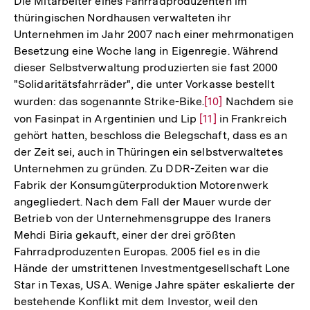
Die Mitarbeiter eines Fahrradproduzenten im
thüringischen Nordhausen verwalteten ihr
Unternehmen im Jahr 2007 nach einer mehrmonatigen
Besetzung eine Woche lang in Eigenregie. Während
dieser Selbstverwaltung produzierten sie fast 2000
"Solidaritätsfahrräder", die unter Vorkasse bestellt
wurden: das sogenannte Strike-Bike.
Zur
[10]
Nachdem sie
von Fasinpat in Argentinien und Lip
Zur
[11]
Auflösung
in Frankreich
gehört hatten, beschloss die Belegschaft, dass es an
Auflösung
der
der Zeit sei, auch in Thüringen ein selbstverwaltetes
der
Fußnote
Unternehmen zu gründen. Zu DDR-Zeiten war die
Fußnote
Fabrik der Konsumgüterproduktion Motorenwerk
angegliedert. Nach dem Fall der Mauer wurde der
Betrieb von der Unternehmensgruppe des Iraners
Mehdi Biria gekauft, einer der drei größten
Fahrradproduzenten Europas. 2005 fiel es in die
Hände der umstrittenen Investmentgesellschaft Lone
Star in Texas, USA. Wenige Jahre später eskalierte der
bestehende Konflikt mit dem Investor, weil den