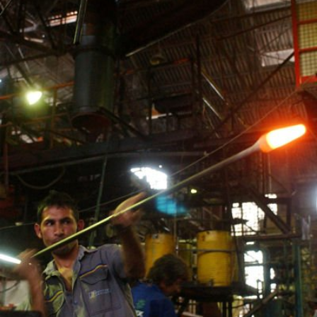
In
Lightbox
öffnen