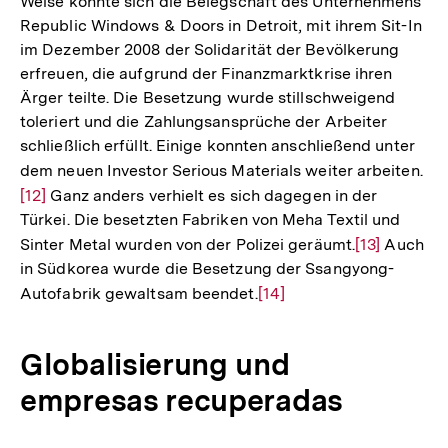
Weise konnte sich die Belegschaft des Unternehmens
Republic Windows & Doors in Detroit, mit ihrem Sit-In
im Dezember 2008 der Solidarität der Bevölkerung
erfreuen, die aufgrund der Finanzmarktkrise ihren
Ärger teilte. Die Besetzung wurde stillschweigend
toleriert und die Zahlungsansprüche der Arbeiter
schließlich erfüllt. Einige konnten anschließend unter
dem neuen Investor Serious Materials weiter arbeiten.
Zu
[12]
Ganz anders verhielt es sich dagegen in der
Au
Türkei. Die besetzten Fabriken von Meha Textil und
de
Sinter Metal wurden von der Polizei geräumt.
Zur
[13]
Auch
Fu
in Südkorea wurde die Besetzung der Ssangyong-
Auflösung
Autofabrik gewaltsam beendet.
Zur
[14]
der
Auflösung
Fußnote
der
Globalisierung und
Fußnote
empresas recuperadas