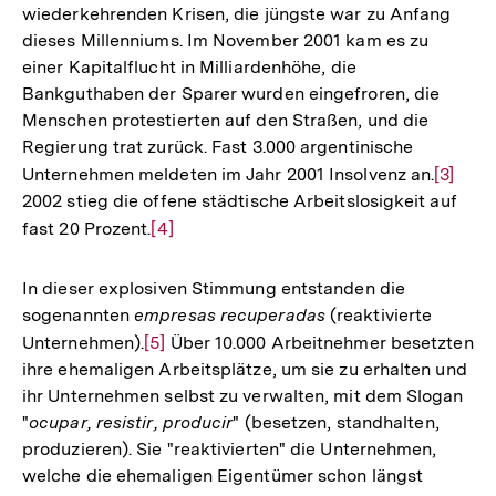
wiederkehrenden Krisen, die jüngste war zu Anfang
dieses Millenniums. Im November 2001 kam es zu
einer Kapitalflucht in Milliardenhöhe, die
Bankguthaben der Sparer wurden eingefroren, die
Menschen protestierten auf den Straßen, und die
Regierung trat zurück. Fast 3.000 argentinische
Unternehmen meldeten im Jahr 2001 Insolvenz an.
Zur
[3]
2002 stieg die offene städtische Arbeitslosigkeit auf
Auflös
fast 20 Prozent.
Zur
[4]
der
Auflösung
Fußnot
der
In dieser explosiven Stimmung entstanden die
Fußnote
sogenannten
empresas recuperadas
(reaktivierte
Unternehmen).
Zur
[5]
Über 10.000 Arbeitnehmer besetzten
ihre ehemaligen Arbeitsplätze, um sie zu erhalten und
Auflösung
ihr Unternehmen selbst zu verwalten, mit dem Slogan
der
"
ocupar, resistir, producir
" (besetzen, standhalten,
Fußnote
produzieren). Sie "reaktivierten" die Unternehmen,
welche die ehemaligen Eigentümer schon längst