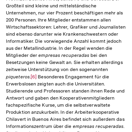
Großteil sind kleine und mittelständische
Unternehmen, nur vier Prozent beschäftigen mehr als
200 Personen. Ihre Mitglieder entstammen allen
Wirtschaftssektoren: Lehrer, Grafiker und Journalisten
sind ebenso darunter wie Krankenschwestern oder
Informatiker. Die vorwiegende Anzahl kommt jedoch
aus der Metallindustrie. In der Regel wenden die
Mitglieder der
empresas recuperadas
bei den
Besetzungen keine Gewalt an. Sie erhalten allerdings
zeitweise Unterstützung von den sogenannten
piqueteros
.
Zur
[6]
Besonderes Engagement für die
Erwerbslosen zeigten auch die Universitäten.
Auflösung
Studierende und Professoren standen ihnen Rede und
der
Antwort und gaben den Kooperativenmitgliedern
Fußnote
fachspezifische Kurse, um die selbstverwaltete
Produktion anzukurbeln. In der Arbeiterkooperative
Chilavert in Buenos Aires befindet sich außerdem das
Informationszentrum über die
empresas recuperadas
.