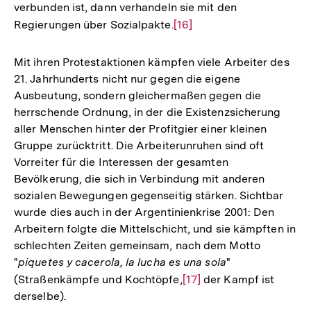
verbunden ist, dann verhandeln sie mit den
Regierungen über Sozialpakte.
Zur
[16]
Auflösung
der
Mit ihren Protestaktionen kämpfen viele Arbeiter des
Fußnote
21. Jahrhunderts nicht nur gegen die eigene
Ausbeutung, sondern gleichermaßen gegen die
herrschende Ordnung, in der die Existenzsicherung
aller Menschen hinter der Profitgier einer kleinen
Gruppe zurücktritt. Die Arbeiterunruhen sind oft
Vorreiter für die Interessen der gesamten
Bevölkerung, die sich in Verbindung mit anderen
sozialen Bewegungen gegenseitig stärken. Sichtbar
wurde dies auch in der Argentinienkrise 2001: Den
Arbeitern folgte die Mittelschicht, und sie kämpften in
schlechten Zeiten gemeinsam, nach dem Motto
"
piquetes y cacerola, la lucha es una sola
"
(Straßenkämpfe und Kochtöpfe,
Zur
[17]
der Kampf ist
derselbe).
Auflösung