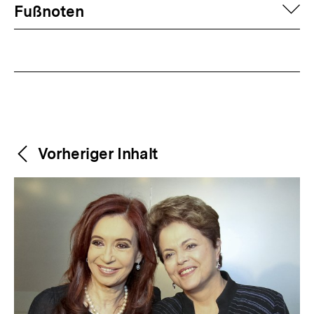
Fussnoten
auf
Fußnoten
Weitere
Content-
Vorheriger Inhalt
Navigation
Inhalte