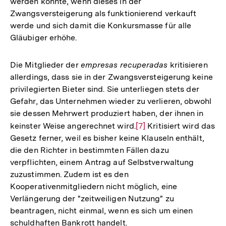
werden könnte, wenn dieses in der
Zwangsversteigerung als funktionierend verkauft
werde und sich damit die Konkursmasse für alle
Gläubiger erhöhe.
Die Mitglieder der
empresas recuperadas
kritisieren
allerdings, dass sie in der Zwangsversteigerung keine
privilegierten Bieter sind. Sie unterliegen stets der
Gefahr, das Unternehmen wieder zu verlieren, obwohl
sie dessen Mehrwert produziert haben, der ihnen in
keinster Weise angerechnet wird.
Zur
[7]
Kritisiert wird das
Gesetz ferner, weil es bisher keine Klauseln enthält,
Auflösung
die den Richter in bestimmten Fällen dazu
der
verpflichten, einem Antrag auf Selbstverwaltung
Fußnote
zuzustimmen. Zudem ist es den
Kooperativenmitgliedern nicht möglich, eine
Verlängerung der "zeitweiligen Nutzung" zu
beantragen, nicht einmal, wenn es sich um einen
schuldhaften Bankrott handelt.