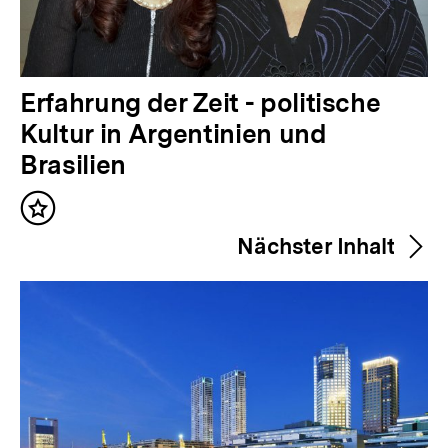
V
Erfahrung der Zeit - politische
o
Kultur in Argentinien und
r
Brasilien
h
Inhalt
e
merken
Nächster Inhalt
r
i
g
e
r
I
Zum
n
Seite