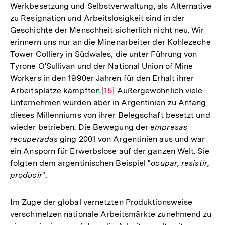
Werkbesetzung und Selbstverwaltung, als Alternative
zu Resignation und Arbeitslosigkeit sind in der
Geschichte der Menschheit sicherlich nicht neu. Wir
erinnern uns nur an die Minenarbeiter der Kohlezeche
Tower Colliery in Südwales, die unter Führung von
Tyrone O'Sullivan und der National Union of Mine
Workers in den 1990er Jahren für den Erhalt ihrer
Arbeitsplätze kämpften.
Zur
[15]
Außergewöhnlich viele
Unternehmen wurden aber in Argentinien zu Anfang
Auflösung
dieses Millenniums von ihrer Belegschaft besetzt und
der
wieder betrieben. Die Bewegung der
empresas
Fußnote
recuperadas
ging 2001 von Argentinien aus und war
ein Ansporn für Erwerbslose auf der ganzen Welt. Sie
folgten dem argentinischen Beispiel "
ocupar, resistir,
producir
".
Im Zuge der global vernetzten Produktionsweise
verschmelzen nationale Arbeitsmärkte zunehmend zu