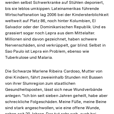
werden selbst Schwerkranke auf Stühlen deponiert,
bis sie leblos umkippen. Lateinamerikas führende
Wirtschaftsnation lag 2006 bei der Kindersterblichkeit
weltweit auf Platz 86, noch hinter Kolumbien, El
Salvador oder der Dominikanischen Republik. Und es
grassiert sogar noch Lepra aus dem Mittelalter.
Millionen sind davon gezeichnet, haben schwere
Nervenschäden, sind verkrüppelt, gar blind. Selbst in
Sao Paulo ist Lepra ein Problem, ebenso wie
Tuberkulose und Malaria.
Die Schwarze Marlene Ribeira Cardoso, Mutter von
drei Kindern, fährt zweieinhalb Stunden mit Bussen
von ihrer Slumregion zum staatlichen
Gesundheitsposten, lässt sich neue Wundverbände
anlegen. "Ich bin seit sieben Jahren geheilt, habe aber
schreckliche Folgeschäden. Meine Füße, meine Beine
sind stark angeschwollen, wie eine offene Wunde,
schon seit 20 Jahren. Das tut sehr weh, auch bei