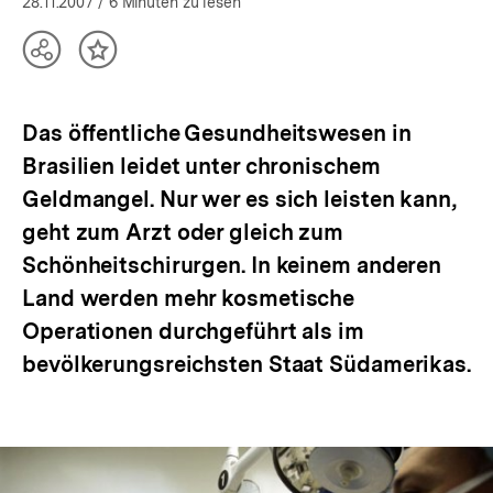
öffnen
28.11.2007
/ 6 Minuten zu lesen
Teilen
Inhalt
Optionen
merken
anzeigen
Das öffentliche Gesundheitswesen in
Brasilien leidet unter chronischem
Geldmangel. Nur wer es sich leisten kann,
geht zum Arzt oder gleich zum
Schönheitschirurgen. In keinem anderen
Land werden mehr kosmetische
Operationen durchgeführt als im
bevölkerungsreichsten Staat Südamerikas.