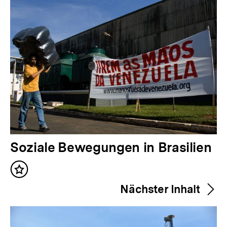
V
Soziale Bewegungen in Brasilien
o
Inhalt
r
merken
Nächster Inhalt
h
e
r