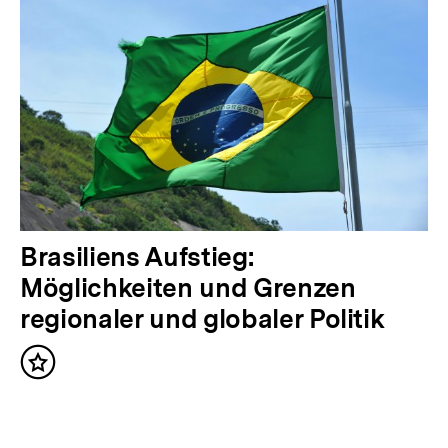
i
g
e
r
I
n
h
a
N
Brasiliens Aufstieg:
l
ä
Möglichkeiten und Grenzen
t
c
regionaler und globaler Politik
:
h
Inhalt
s
merken
t
e