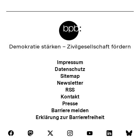
r
I
Meta-
n
Links
h
a
Zur
Demokratie stärken –
Zivilgesellschaft fördern
Startseite
l
der
Meta-
Impressum
t
bpb
Navigation
Datenschutz
:
Sitemap
Newsletter
RSS
Kontakt
Presse
Barriere melden
Erklärung zur Barrierefreiheit
Auf
Auf
Auf
Auf
Auf
Auf
Au
Folgen
Folgen
Folgen
Folgen
Folgen
Folgen
Fol
Facebook
Mastodon
X
Instagram
Youtube
LinkedIn
Bl