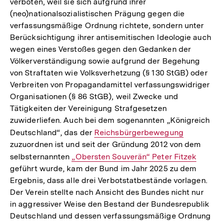
verboten, weil sie sich aufgrund ihrer
(neo)nationalsozialistischen Prägung gegen die
verfassungsmäßige Ordnung richtete, sondern unter
Berücksichtigung ihrer antisemitischen Ideologie auch
wegen eines Verstoßes gegen den Gedanken der
Völkerverständigung sowie aufgrund der Begehung
von Straftaten wie Volksverhetzung (§ 130 StGB) oder
Verbreiten von Propagandamittel verfassungswidriger
Organisationen (§ 86 StGB), weil Zwecke und
Tätigkeiten der Vereinigung Strafgesetzen
zuwiderliefen. Auch bei dem sogenannten „Königreich
Deutschland“, das der
Interner
Reichsbürgerbewegung
zuzuordnen ist und seit der Gründung 2012 von dem
Link:
selbsternannten
Interner
„Obersten Souverän“ Peter Fitzek
geführt wurde, kam der Bund im Jahr 2025 zu dem
Link:
Ergebnis, dass alle drei Verbotstatbestände vorlagen.
Der Verein stellte nach Ansicht des Bundes nicht nur
in aggressiver Weise den Bestand der Bundesrepublik
Deutschland und dessen verfassungsmäßige Ordnung