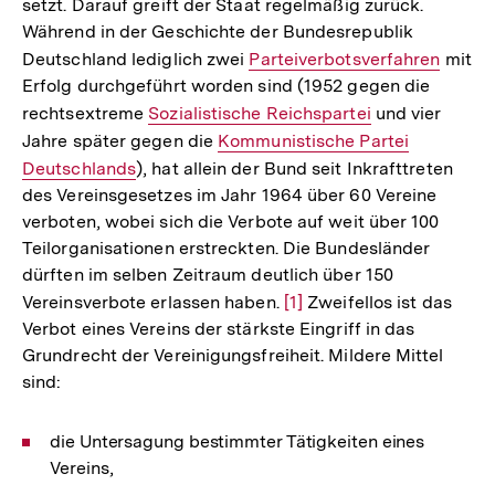
setzt. Darauf greift der Staat regelmäßig zurück.
Während in der Geschichte der Bundesrepublik
Deutschland lediglich zwei
Interner
Parteiverbotsverfahren
mit
Erfolg durchgeführt worden sind (1952 gegen die
Link:
rechtsextreme
Interner
Sozialistische Reichspartei
und vier
Jahre später gegen die
Link:
Interner
Kommunistische Partei
Deutschlands
), hat allein der Bund seit Inkrafttreten
Link:
des Vereinsgesetzes im Jahr 1964 über 60 Vereine
verboten, wobei sich die Verbote auf weit über 100
Teilorganisationen erstreckten. Die Bundesländer
dürften im selben Zeitraum deutlich über 150
Vereinsverbote erlassen haben.
Zur
[1]
Zweifellos ist das
Verbot eines Vereins der stärkste Eingriff in das
Auflösung
Grundrecht der Vereinigungsfreiheit. Mildere Mittel
der
sind:
Fußnote
die Untersagung bestimmter Tätigkeiten eines
Vereins,