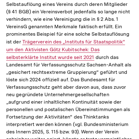
Selbstauflöung eines Vereins durch deren Mitglieder
(§ 41 BGB) ein Vereinsverbot jedenfalls so lange nicht
verhindern, wie eine Vereinigung die in § 2 Abs. 1
VereinsG genannten Merkmale faktisch erfüllt. Ein
prominentes Beispiel für eine solche Selbstauflösung
ist der
Interner
Trägerverein des „Instituts für Staatspolitik“
um den Aktivisten Götz Kubitschek: Das
Link:
selbsterklärte Institut wurde seit 2021
durch das
Landesamt für Verfassungsschutz Sachsen-Anhalt als
„gesichert rechtsextreme Gruppierung“ geführt und
löste sich 2024 offiziell auf. Das Bundesamt für
Verfassungsschutz geht aber davon aus, dass zuvor
neu gegründete Unternehmergesellschaften
„aufgrund einer inhaltlichen Kontinuität sowie der
personellen und postalischen Übereinstimmungen als
Fortsetzung der Aktivitäten“ des Thinktanks
interpretiert werden können (vgl. Bundesministerium
des Innern 2025, S. 115 bzw. 93). Wenn der Verein