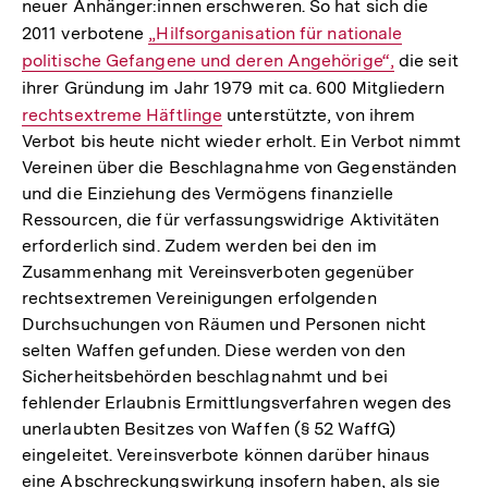
neuer Anhänger:innen erschweren. So hat sich die
2011 verbotene
Interner
„Hilfsorganisation für nationale
politische Gefangene und deren Angehörige“,
Link:
die seit
ihrer Gründung im Jahr 1979 mit ca. 600 Mitgliedern
Inter
rechtsextreme Häftlinge
unterstützte, von ihrem
Link:
Verbot bis heute nicht wieder erholt. Ein Verbot nimmt
Vereinen über die Beschlagnahme von Gegenständen
und die Einziehung des Vermögens finanzielle
Ressourcen, die für verfassungswidrige Aktivitäten
erforderlich sind. Zudem werden bei den im
Zusammenhang mit Vereinsverboten gegenüber
rechtsextremen Vereinigungen erfolgenden
Durchsuchungen von Räumen und Personen nicht
selten Waffen gefunden. Diese werden von den
Sicherheitsbehörden beschlagnahmt und bei
fehlender Erlaubnis Ermittlungsverfahren wegen des
unerlaubten Besitzes von Waffen (§ 52 WaffG)
eingeleitet. Vereinsverbote können darüber hinaus
eine Abschreckungswirkung insofern haben, als sie