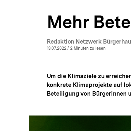
bpb.de
a
t
Mehr Betei
i
o
n
Redaktion Netzwerk Bürgerhaus
13.07.2022
/ 2 Minuten zu lesen
Um die Klimaziele zu erreiche
konkrete Klimaprojekte auf lo
Beteiligung von Bürgerinnen 