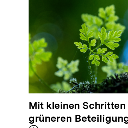
Inhalte
V
Mit kleinen Schritte
o
grüneren Beteiligun