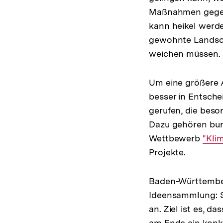
Maßnahmen gegen 
kann heikel werde
gewohnte Landsch
weichen müssen.
Um eine größere A
besser in Entsch
gerufen, die bes
Dazu gehören bun
Wettbewerb
Inte
"Kli
Projekte.
Link:
Baden-Württemberg
Ideensammlung: S
an. Ziel ist es, 
am Ende ein konk