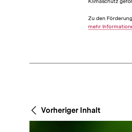
Klimaschutz gefö
Zu den Förderun
mehr Information
Fussnoten
Content-
Weitere
Vorheriger Inhalt
Navigation