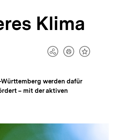
eres Klima
Artikel
Teilen
Inhalt
drucken
Optionen
merken
anzeigen
en-Württemberg werden dafür
rdert – mit der aktiven