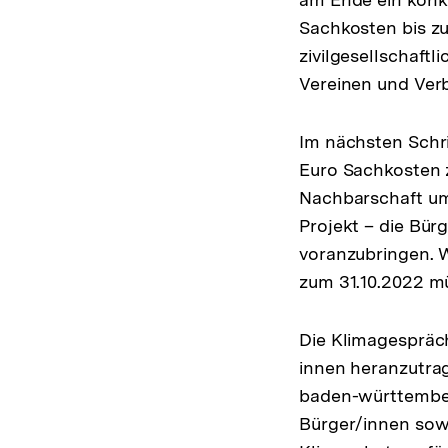
Sachkosten bis z
zivilgesellschaft
Vereinen und Ver
Im nächsten Schri
Euro Sachkosten 
Nachbarschaft umz
Projekt – die Bü
voranzubringen. W
zum 31.10.2022 m
Die Klimagespräch
innen heranzutra
baden-württemberg
Bürger/innen sow