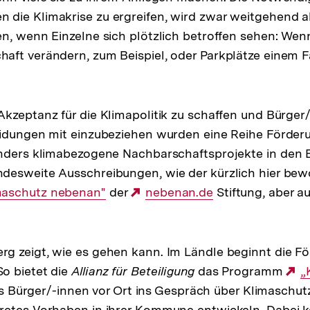
die Klimakrise zu ergreifen, wird zwar weitgehend ak
n, wenn Einzelne sich plötzlich betroffen sehen: Wen
aft verändern, zum Beispiel, oder Parkplätze einem
kzeptanz für die Klimapolitik zu schaffen und Bürger/
eidungen mit einzubeziehen wurden eine Reihe Förder
onders klimabezogene Nachbarschaftsprojekte in den 
desweite Ausschreibungen, wie der kürzlich hier be
rner
maschutz nebenan"
der
Externer
nebenan.de
Stiftung, aber a
Link:
 zeigt, wie es gehen kann. Im Ländle beginnt die Fö
o bietet die
Allianz für Beteiligung
das Programm
E
„
dass Bürger/-innen vor Ort ins Gespräch über Klimasch
L
retes Vorhaben in ihrer Kommune entwickeln. Dabei 