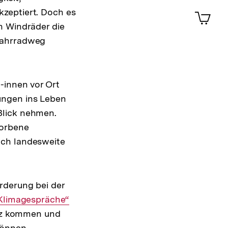
ansehen
0
zeptiert. Doch es
Artik
im
n Windräder die
Shop-
 Fahrradweg
Warenko
ansehen
-innen vor Ort
ungen ins Leben
Blick nehmen.
worbene
uch landesweite
rderung bei der
xterner
Klimagespräche“
utz kommen und
ink:
können