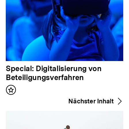
V
Special: Digitalisierung von
o
Beteiligungsverfahren
r
Inhalt
h
merken
Nächster Inhalt
e
r
i