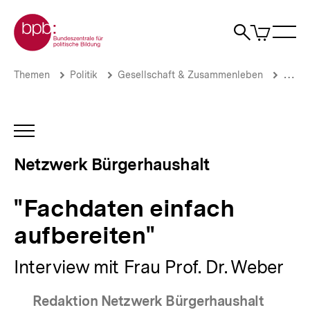
Direkt
Zur Startseite der bpb
zum
0
Artikel
Sho
Seiteninhalt
im
Naviga
Suche
springen
War
öffne
öffnen
öff
Pfadnavigation
"Fachdaten
Brotkrümelnavigation
Themen
Politik
Gesellschaft & Zusammenleben
Stadt
einfach
aufbereiten"
|
Netzwerk
INHALTSNAVIGATION
Bürgerhaushalt
ÖFFNEN
|
Netzwerk Bürgerhaushalt
bpb.de
"Fachdaten einfach
aufbereiten"
Interview mit Frau Prof. Dr. Weber
Redaktion Netzwerk Bürgerhaushalt