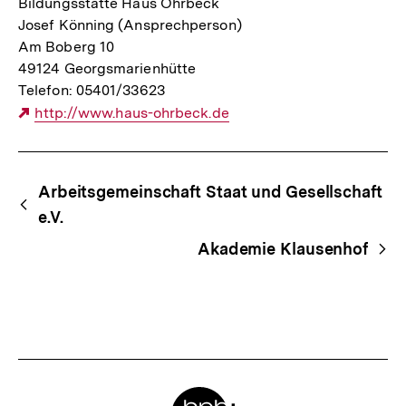
Bildungsstätte Haus Ohrbeck
Josef Könning (Ansprechperson)
Am Boberg 10
49124 Georgsmarienhütte
Telefon: 05401/33623
Externer
http://www.haus-ohrbeck.de
Link:
Begriffsnavigation
Content-
Arbeitsgemeinschaft Staat und Gesellschaft
Navigation
e.V.
Akademie Klausenhof
Meta-