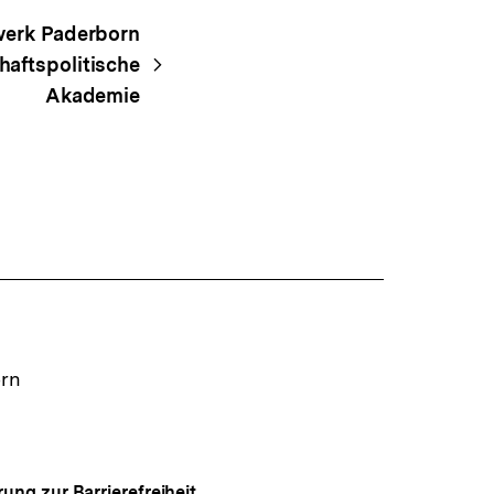
werk Paderborn
aftspolitische
Akademie
ern
rung zur Barrierefreiheit