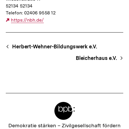
52134 52134
Telefon: 02406 9558 12
Externer
https://nbh.de/
Link:
Begriffsnavigation
Content-
Herbert-Wehner-Bildungswerk e.V.
Navigation
Bleicherhaus e.V.
Meta-
Links
Zur
Demokratie stärken –
Zivilgesellschaft fördern