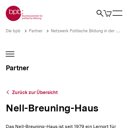
Direkt
Zur Startseite der bpb
zum
0
Artikel
Sho
Seiteninhalt
im
Naviga
Suche
springen
War
öffne
öffnen
öff
Pfadnavigation
Nell-
Brotkrümelnavigation
Die bpb
Partner
Netzwerk Politische Bildung in der Bundeswehr
Breuning-
Haus
|
Partner
INHALTSNAVIGATION
und
ÖFFNEN
Netzwerke
Partner
|
bpb.de
Zurück
Zurück zur Übersicht
zur
Übersicht
Nell-Breuning-Haus
Das Nell-Breuning-Haus ist seit 1979 ein Lernort für