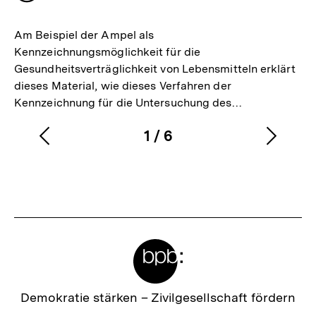
merken
Am Beispiel der Ampel als
Kennzeichnungsmöglichkeit für die
Gesundheitsverträglichkeit von Lebensmitteln erklärt
dieses Material, wie dieses Verfahren der
Kennzeichnung für die Untersuchung des…
1
/
6
Vorherigen
Nächs
Karussellinhalt
von
Inhalt
Inhalt
anzeigen
anzei
Meta-
Links
Zur
Demokratie stärken –
Zivilgesellschaft fördern
Startseite