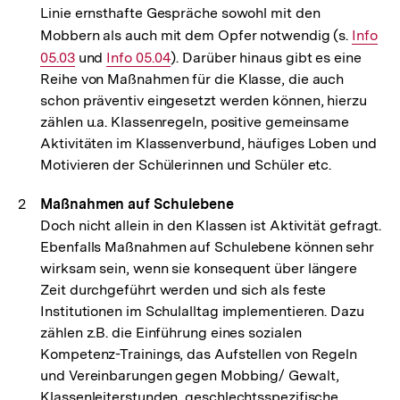
Linie ernsthafte Gespräche sowohl mit den
Mobbern als auch mit dem Opfer notwendig (s.
Interne
Info
05.03
und
Interner
Info 05.04
). Darüber hinaus gibt es eine
Link:
Reihe von Maßnahmen für die Klasse, die auch
Link:
schon präventiv eingesetzt werden können, hierzu
zählen u.a. Klassenregeln, positive gemeinsame
Aktivitäten im Klassenverbund, häufiges Loben und
Motivieren der Schülerinnen und Schüler etc.
Maßnahmen auf Schulebene
Doch nicht allein in den Klassen ist Aktivität gefragt.
Ebenfalls Maßnahmen auf Schulebene können sehr
wirksam sein, wenn sie konsequent über längere
Zeit durchgeführt werden und sich als feste
Institutionen im Schulalltag implementieren. Dazu
zählen z.B. die Einführung eines sozialen
Kompetenz-Trainings, das Aufstellen von Regeln
und Vereinbarungen gegen Mobbing/ Gewalt,
Klassenleiterstunden, geschlechtsspezifische