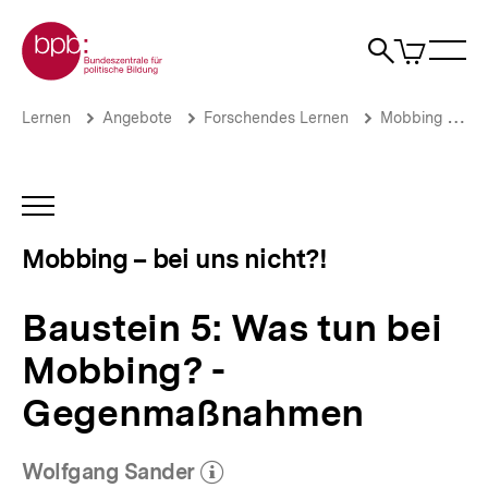
Direkt
Zur Startseite der bpb
zum
0
Artikel
Sho
Seiteninhalt
im
Naviga
Suche
springen
War
öffne
öffnen
öff
Pfadnavigation
Baustein
Brotkrümelnavigation
Lernen
Angebote
Forschendes Lernen
Mobbing – bei uns nicht?!
5:
Was
tun
bei
INHALTSNAVIGATION
Mobbing?
ÖFFNEN
-
Mobbing – bei uns nicht?!
Gegenmaßnahmen
|
Mobbing
Baustein 5: Was tun bei
–
bei
Mobbing? -
uns
nicht?!
Gegenmaßnahmen
|
bpb.de
Wolfgang Sander
(Mehr zum Autor)