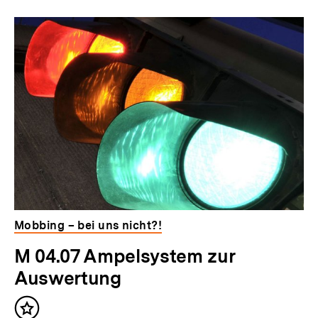
I
Inhaltskarousell
Inhaltskarussell
n
für
überspringen
weitere
h
Inhalte
a
l
t
:
Mobbing – bei uns nicht?!
M 04.07 Ampelsystem zur
Auswertung
Inhalt