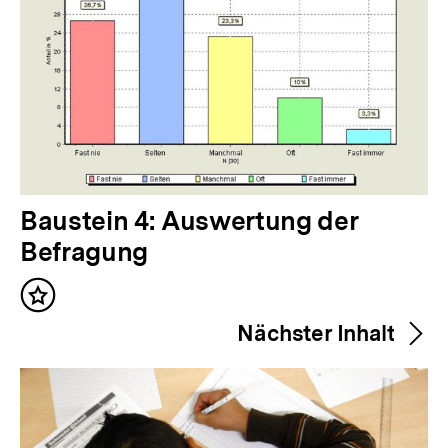
V
Baustein 4: Auswertung der
o
Befragung
r
Inhalt
h
merken
Nächster Inhalt
e
r
i
g