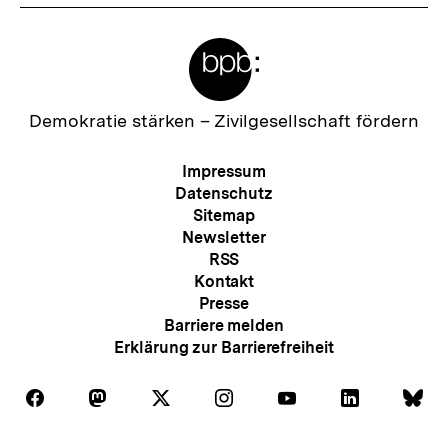
Meta-
Links
Zur
Demokratie stärken –
Zivilgesellschaft fördern
Startseite
der
Meta-
Impressum
bpb
Navigation
Datenschutz
Sitemap
Newsletter
RSS
Kontakt
Presse
Barriere melden
Erklärung zur Barrierefreiheit
Auf
Auf
Auf
Auf
Auf
Auf
Au
Folgen
Folgen
Folgen
Folgen
Folgen
Folgen
Fol
Facebook
Mastodon
X
Instagram
Youtube
LinkedIn
Bl
Sie
Sie
Sie
Sie
Sie
Sie
Sie
Zum