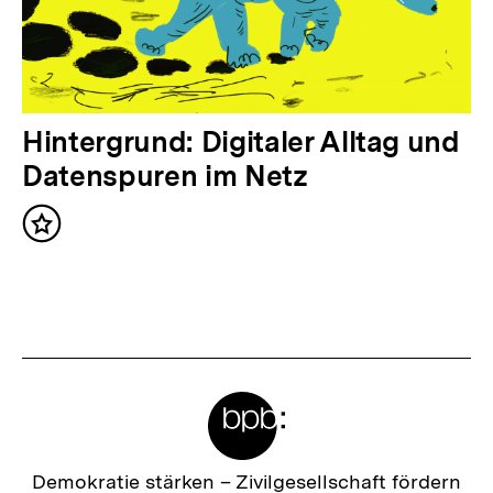
I
n
h
a
N
Hintergrund: Digitaler Alltag und
l
ä
Datenspuren im Netz
t
c
:
Inhalt
h
merken
s
t
e
r
Meta-
I
Links
n
h
Zur
Demokratie stärken –
Zivilgesellschaft fördern