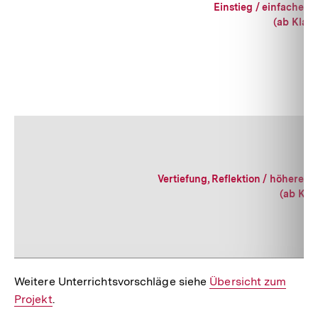
Einstieg / einfaches 
(ab Klass
Vertiefung, Reflektion / höheres 
(ab Klas
Weitere Unterrichtsvorschläge siehe
Interner
Übersicht zum
Projekt
.
Link: