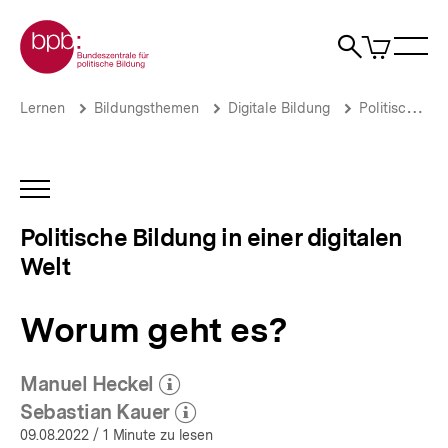
Direkt
Zur Startseite der bpb
zum
0
Artikel
Sho
Seiteninhalt
im
Naviga
Suche
springen
War
öffne
öffnen
öff
Pfadnavigation
Worum
Brotkrümelnavigation
Lernen
Bildungsthemen
Digitale Bildung
Politische Bildung in einer digitalen Welt
geht
es?
|
Politische
INHALTSNAVIGATION
Bildung
ÖFFNEN
in
Politische Bildung in einer digitalen
einer
Welt
digitalen
Welt
|
Worum geht es?
bpb.de
Manuel Heckel
(Mehr zum Autor)
öffnen
Sebastian Kauer
(Mehr zum Autor)
öffnen
09.08.2022
/ 1 Minute zu lesen