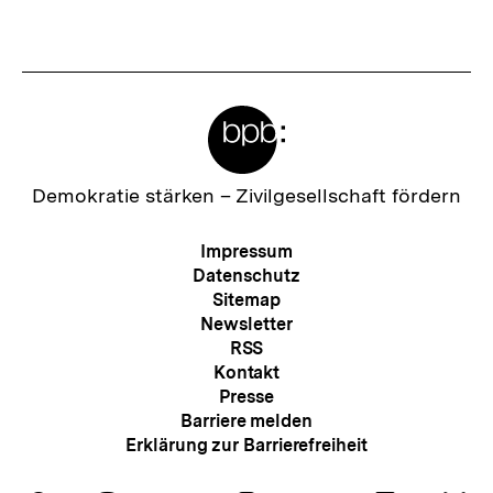
anzeigen
anzei
Meta-
Links
Zur
Demokratie stärken –
Zivilgesellschaft fördern
Startseite
der
Meta-
Impressum
bpb
Navigation
Datenschutz
Sitemap
Newsletter
RSS
Kontakt
Presse
Barriere melden
Erklärung zur Barrierefreiheit