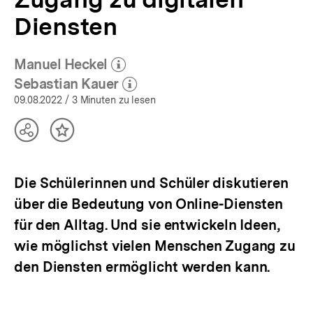
Bildung
Diensten
in
einer
digitalen
Manuel Heckel
Welt
(Mehr zum Autor)
öffnen
|
Sebastian Kauer
(Mehr zum Autor)
bpb.de
öffnen
09.08.2022
/ 3 Minuten zu lesen
Teilen
Inhalt
Optionen
merken
anzeigen
Die Schülerinnen und Schüler diskutieren
über die Bedeutung von Online-Diensten
für den Alltag. Und sie entwickeln Ideen,
wie möglichst vielen Menschen Zugang zu
den Diensten ermöglicht werden kann.