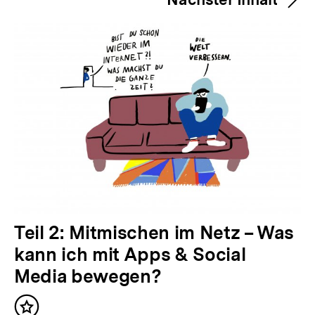
e
r
i
g
e
r
I
n
h
a
l
N
Teil 2: Mitmischen im Netz – Was
t
ä
kann ich mit Apps & Social
:
c
Media bewegen?
h
Inhalt