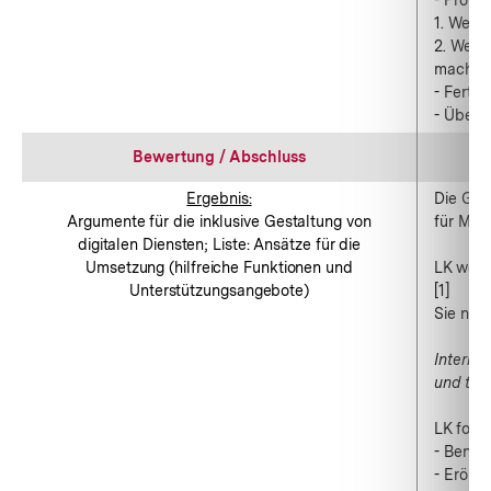
- Probi
1. Welch
2. Welc
machen
- Fertig
- Überle
Bewertung / Abschluss
Ergebnis:
Die Gru
Argumente für die inklusive Gestaltung von
für Mens
digitalen Diensten; Liste: Ansätze für die
Umsetzung (hilfreiche Funktionen und
LK weist
Unterstützungsangebote)
[1]
Sie noti
Internet
und tol
LK forde
- Benenn
- Erört