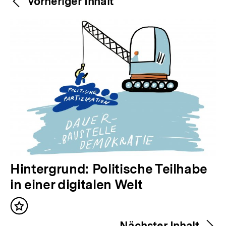
Weitere
Vorheriger Inhalt
Navigation
Inhalte
V
Hintergrund: Politische Teilhabe
o
in einer digitalen Welt
r
Inhalt
h
merken
Nächster Inhalt