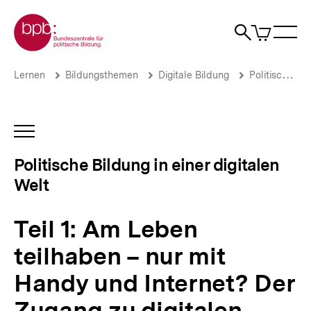
Direkt
Zur Startseite der bpb
zum
0
Artikel
Sho
Seiteninhalt
im
Naviga
Suche
springen
War
öffne
öffnen
öff
Pfadnavigation
Teil
Brotkrümelnavigation
Lernen
Bildungsthemen
Digitale Bildung
Politische Bildung in einer digitalen Welt
1:
Am
Leben
teilhaben
INHALTSNAVIGATION
–
ÖFFNEN
nur
Politische Bildung in einer digitalen
mit
Welt
Handy
und
Internet?
Teil 1: Am Leben
Der
Zugang
teilhaben – nur mit
zu
digitalen
Handy und Internet? Der
Diensten
|
Zugang zu digitalen
Politische