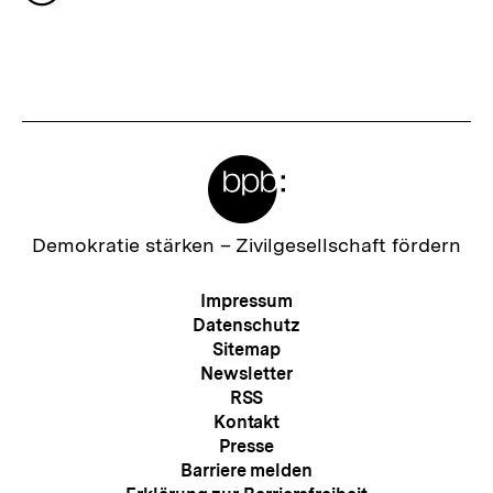
s
merken
t
e
r
I
Meta-
n
Links
h
a
Zur
Demokratie stärken –
Zivilgesellschaft fördern
Startseite
l
der
Meta-
Impressum
t
bpb
Navigation
Datenschutz
:
Sitemap
Newsletter
RSS
Kontakt
Presse
Barriere melden