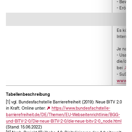
- Bewer
- Erörte
Es könn
Interne
Je nach
- Usabil
die/der 
bei
t
- SuS fe
L
www.we
Tabellenbeschreibung
[1] vgl. Bundesfachstelle Barrierefreiheit (2019): Neue BITV 2.0
in Kraft. Online unter:
Externer
https://www.bundesfachstelle-
barrierefreiheit.de/DE/Themen/EU-Webseitenrichtlinie/BGG-
Link:
und-BITV-2-0/Die-neue-BITV-2-0/die-neue-bitv-2-0_node.html
(Stand: 15.06.2022)