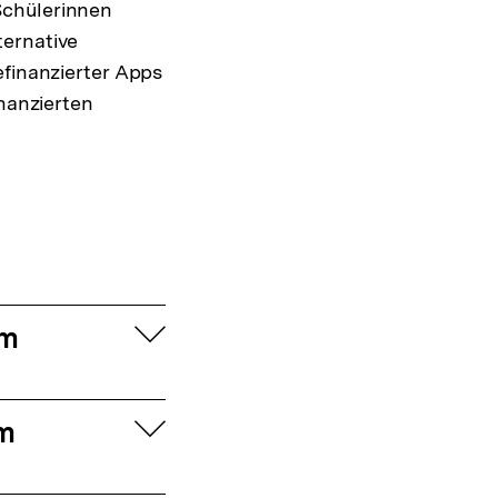
Schülerinnen
ternative
efinanzierter Apps
nanzierten
aufklappen
um
aufklappen
um