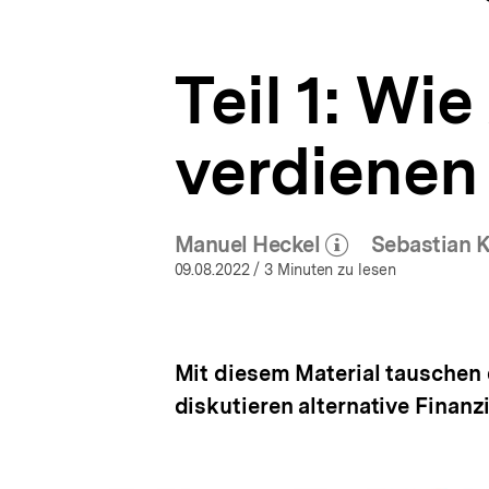
verdienen
a
ÖFFNEN
|
t
Politische
i
Bildung
Teil 1: Wi
o
in
n
einer
digitalen
verdienen
Welt
|
bpb.de
Manuel Heckel
Sebastian 
(Mehr zum Autor)
(M
öffnen
09.08.2022
/ 3 Minuten zu lesen
Mit diesem Material tauschen 
diskutieren alternative Finan