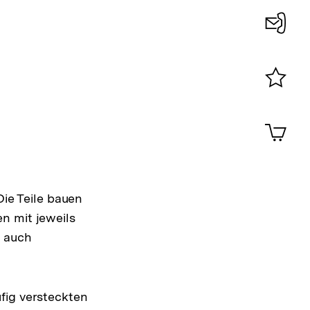
Konta
0
Merklist
ansehen
0
Artik
im
Shop-
Warenko
ansehen
Die Teile bauen
n mit jeweils
e auch
fig versteckten