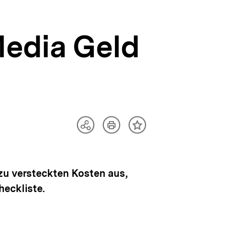
Media Geld
Artikel
Teilen
Inhalt
drucken
Optionen
merken
anzeigen
zu versteckten Kosten aus,
heckliste.