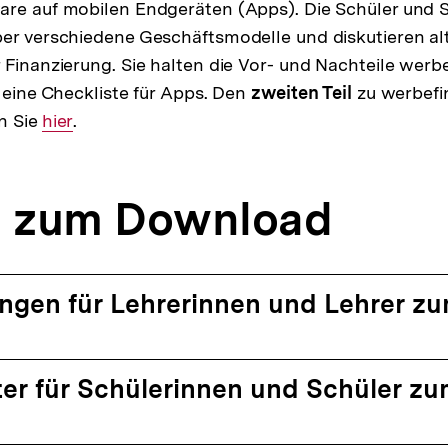
are auf mobilen Endgeräten (Apps). Die Schüler und 
er verschiedene Geschäftsmodelle und diskutieren al
 Finanzierung. Sie halten die Vor- und Nachteile werb
n eine Checkliste für Apps. Den
zweiten Teil
zu werbefi
n Sie
Interner
hier
.
Link:
l zum Download
ngen für Lehrerinnen und Lehrer z
ter für Schülerinnen und Schüler z