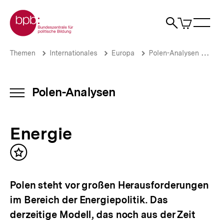
Direkt
Zur Startseite der bpb
zum
0
Artikel
Sho
Seiteninhalt
im
Naviga
Suche
springen
War
öffne
öffnen
öff
Pfadnavigation
Energie
Brotkrümelnavigation
Themen
Internationales
Europa
Polen-Analysen
Ar
|
Polen-
Analysen
|
Polen-Analysen
INHALTSNAVIGATION
bpb.de
ÖFFNEN
Energie
Inhalt
merken
Polen steht vor großen Herausforderungen
im Bereich der Energiepolitik. Das
derzeitige Modell, das noch aus der Zeit