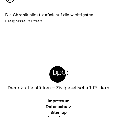
Inhalt
merken
Die Chronik blickt zurück auf die wichtigsten
Ereignisse in Polen.
Meta-
Links
Zur
Demokratie stärken –
Zivilgesellschaft fördern
Startseite
der
Meta-
Impressum
bpb
Navigation
Datenschutz
Sitemap