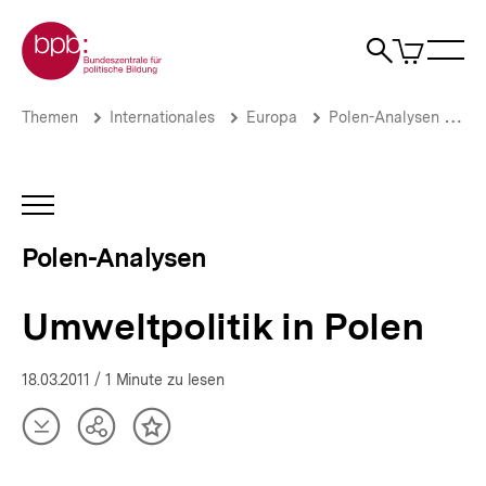
Direkt
Zur Startseite der bpb
zum
0
Artikel
Sho
Seiteninhalt
im
Naviga
Suche
springen
War
öffne
öffnen
öff
Pfadnavigation
Umweltpolitik
Brotkrümelnavigation
Themen
Internationales
Europa
Polen-Analysen
Ar
in
Polen
|
Polen-
INHALTSNAVIGATION
Analysen
ÖFFNEN
|
Polen-Analysen
bpb.de
Umweltpolitik in Polen
18.03.2011
/ 1 Minute zu lesen
Artikel
Teilen
Inhalt
herunterladen
Optionen
merken
anzeigen