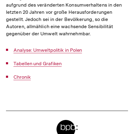
aufgrund des veränderten Konsumverhaltens in den
letzten 20 Jahren vor große Herausforderungen
gestellt. Jedoch sei in der Bevölkerung, so die
Autoren, allmählich eine wachsende Sensibilität
gegenüber der Umwelt wahrnehmbar.
Interner
Analyse: Umweltpolitik in Polen
Link:
Interner
Tabellen und Grafiken
Link:
Interner
Chronik
Link:
Fussnoten
Meta-