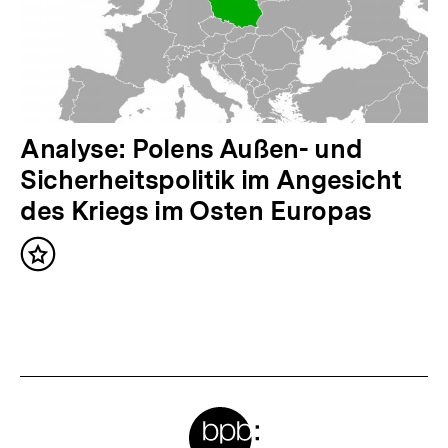
t
:
N
Analyse: Polens Außen- und
ä
Sicherheitspolitik im Angesicht
c
des Kriegs im Osten Europas
h
Inhalt
s
merken
t
e
r
I
Meta-
n