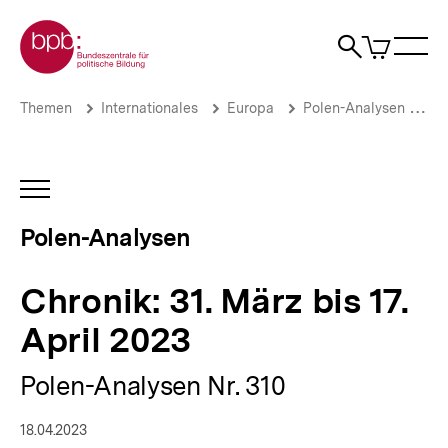
Direkt
Zur Startseite der bpb
zum
0
Artikel
Sho
Seiteninhalt
im
Naviga
Suche
springen
War
öffne
öffnen
öff
Pfadnavigation
Chronik:
Brotkrümelnavigation
Themen
Internationales
Europa
Polen-Analysen
Po
31.
März bis
17.
April
INHALTSNAVIGATION
2023
ÖFFNEN
|
Polen-Analysen
Polen-
Analysen
|
Chronik: 31. März bis 17.
bpb.de
April 2023
Polen-Analysen Nr. 310
18.04.2023