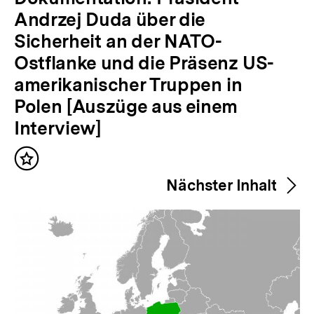
o
Andrzej Duda über die
r
Sicherheit an der NATO-
h
Ostflanke und die Präsenz US-
e
amerikanischer Truppen in
r
Polen [Auszüge aus einem
i
Interview]
g
Inhalt
e
merken
Nächster Inhalt
r
I
n
h
a
l