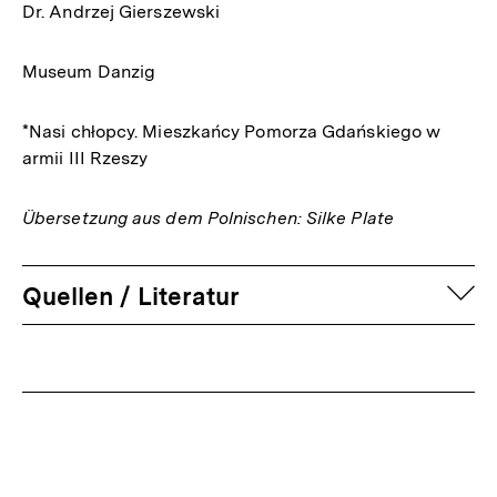
Dr. Andrzej Gierszewski
Museum Danzig
*Nasi chłopcy. Mieszkańcy Pomorza Gdańskiego w
armii III Rzeszy
Übersetzung aus dem Polnischen: Silke Plate
auf
Quellen / Literatur
Fussnoten