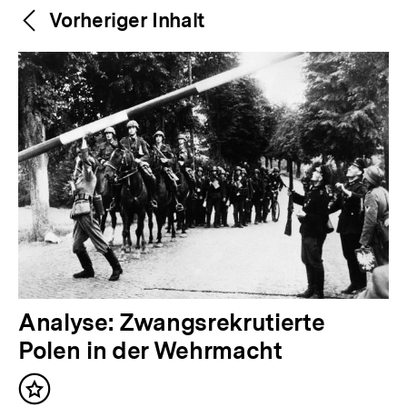
Weitere
Content-
Vorheriger Inhalt
Navigation
Inhalte
V
Analyse: Zwangsrekrutierte
o
Polen in der Wehrmacht
r
Inhalt
h