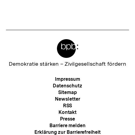
merken
s
t
e
r
Meta-
I
Links
n
h
Zur
Demokratie stärken –
Zivilgesellschaft fördern
Startseite
a
der
Meta-
Impressum
l
bpb
Navigation
Datenschutz
t
Sitemap
Newsletter
:
RSS
Kontakt
Presse
Barriere melden
Erklärung zur Barrierefreiheit