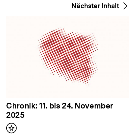
merken
Nächster Inhalt
e
r
i
g
e
r
I
n
h
a
l
N
Chronik: 11. bis 24. November
t
ä
2025
:
c
Inhalt
h