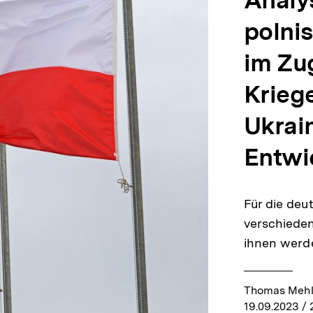
Analy
polni
im Zu
Krieg
Ukrai
Entwi
Für die deu
verschieden
ihnen werde
Thomas Mehl
19.09.2023
/ 