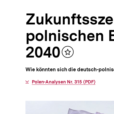
|
a
Polen-
t
Analysen
Zukunftsszen
i
|
o
bpb.de
n
polnischen 
2040
Inhalt
merken
Wie könnten sich die deutsch-polni
Interner
Polen-Analysen Nr. 315 (PDF)
Link: