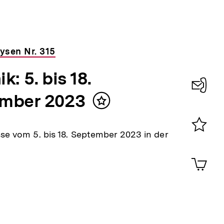
ysen Nr. 315
k: 5. bis 18.
mber 2023
Konta
Inhalt
merken
0
sse vom 5. bis 18. September 2023 in der
Merklist
ansehen
0
Artik
im
Shop-
Warenko
ansehen