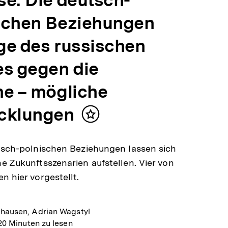
se: Die deutsch-
schen Beziehungen
ge des russischen
es gegen die
ne – mögliche
cklungen
Inhalt
merken
tsch-polnischen Beziehungen lassen sich
e Zukunftsszenarien aufstellen. Vier von
n hier vorgestellt.
hausen, Adrian Wagstyl
20 Minuten zu lesen