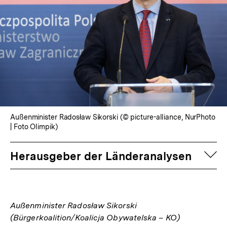
Außenminister Radosław Sikorski (© picture-alliance, NurPhoto
| Foto Olimpik)
auf
Herausgeber der Länderanalysen
Außenminister Radosław Sikorski
(Bürgerkoalition/Koalicja Obywatelska – KO)