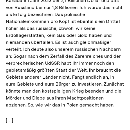
Kanada im Jahr 2023 bei 2,1 Billionen Dollar und das
von Russland bei nur 1,8 Billionen. Ich würde das nicht
als Erfolg bezeichnen. Das polnische
Nationaleinkommen pro Kopf ist ebenfalls ein Drittel
höher als das russische, obwohl wir keine
Erdöllagerstätten, kein Gas oder Gold haben und
niemanden überfallen. Es ist auch gleichmäßiger
verteilt. Ich deute also unserem russischen Nachbarn
an: Sogar nach dem Zerfall des Zarenreiches und der
verbrecherischen UdSSR habt ihr immer noch den
gebietsmäßig größten Staat der Welt. Ihr braucht die
Gebiete anderer Länder nicht. Fangt endlich an, in
eure Gebiete und eure Bürger zu investieren. Zunächst
könnte man den kostspieligen Krieg beenden und die
Mörder und Diebe aus ihren Machtpositionen
abziehen. So, wie wir das in Polen gemacht haben.
[…]
Zum
Seite