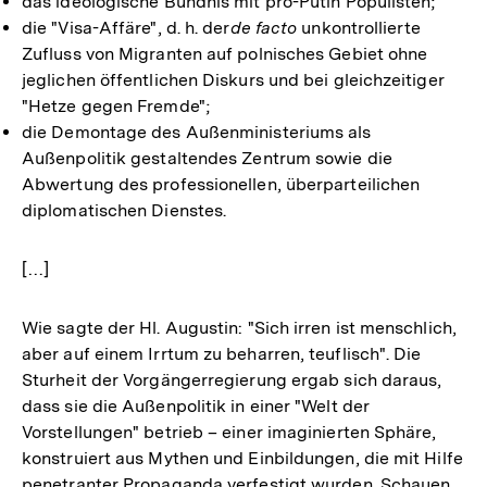
das ideologische Bündnis mit pro-Putin Populisten;
die "Visa-Affäre", d. h. der
de facto
unkontrollierte
Zufluss von Migranten auf polnisches Gebiet ohne
jeglichen öffentlichen Diskurs und bei gleichzeitiger
"Hetze gegen Fremde";
die Demontage des Außenministeriums als
Außenpolitik gestaltendes Zentrum sowie die
Abwertung des professionellen, überparteilichen
diplomatischen Dienstes.
[…]
Wie sagte der Hl. Augustin: "Sich irren ist menschlich,
aber auf einem Irrtum zu beharren, teuflisch". Die
Sturheit der Vorgängerregierung ergab sich daraus,
dass sie die Außenpolitik in einer "Welt der
Vorstellungen" betrieb – einer imaginierten Sphäre,
konstruiert aus Mythen und Einbildungen, die mit Hilfe
penetranter Propaganda verfestigt wurden. Schauen