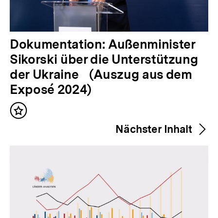
V
Dokumentation: Außenminister
o
Sikorski über die Unterstützung
r
der Ukraine (Auszug aus dem
h
Exposé 2024)
e
Inhalt
r
merken
Nächster Inhalt
i
g
e
r
I
n