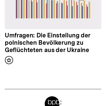
h
a
l
t
:
N
Umfragen: Die Einstellung der
ä
polnischen Bevölkerung zu
c
Geflüchteten aus der Ukraine
h
Inhalt
s
merken
t
e
r
I
Meta-
n