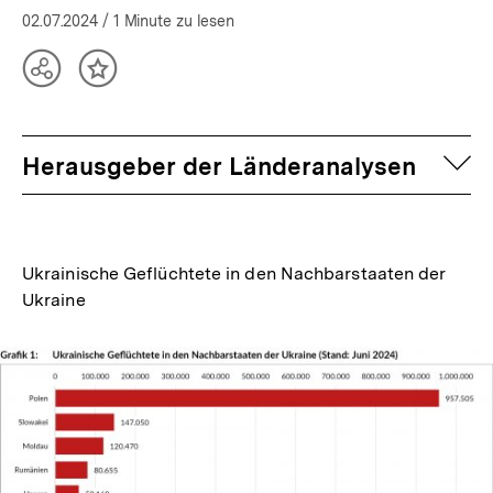
02.07.2024
/ 1 Minute zu lesen
Teilen
Inhalt
Optionen
merken
anzeigen
auf
Herausgeber der Länderanalysen
Ukrainische Geflüchtete in den Nachbarstaaten der
Ukraine