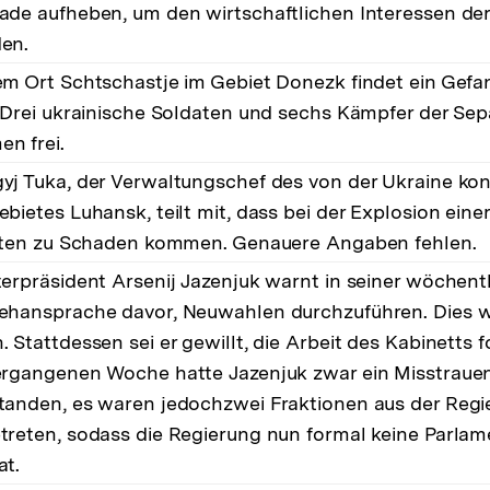
ade aufheben, um den wirtschaftlichen Interessen der
en.
em Ort Schtschastje im Gebiet Donezk findet ein Ge
. Drei ukrainische Soldaten und sechs Kämpfer der Sep
n frei.
yj Tuka, der Verwaltungschef des von der Ukraine kontr
ebietes Luhansk, teilt mit, dass bei der Explosion eine
isten zu Schaden kommen. Genauere Angaben fehlen.
terpräsident Arsenij Jazenjuk warnt in seiner wöchent
ehansprache davor, Neuwahlen durchzuführen. Dies w
 Stattdessen sei er gewillt, die Arbeit des Kabinetts f
ergangenen Woche hatte Jazenjuk zwar ein Misstrau
tanden, es waren jedochzwei Fraktionen aus der Regi
treten, sodass die Regierung nun formal keine Parla
at.