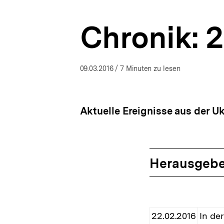
|
a
bpb.de
t
Chronik: 2
i
o
n
09.03.2016
/ 7 Minuten zu lesen
Aktuelle Ereignisse aus der Uk
Herausgebe
22.02.2016
In de