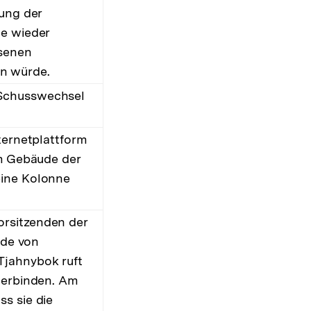
dung der
te wieder
ssenen
n würde.
 Schusswechsel
ternetplattform
em Gebäude der
eine Kolonne
orsitzenden der
ade von
Tjahnybok ruft
nterbinden. Am
s sie die