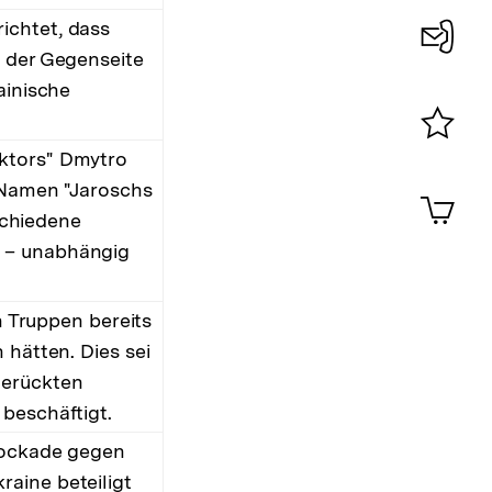
ichtet, dass
e der Gegenseite
Konta
ainische
0
ektors" Dmytro
Merklist
ansehen
m Namen "Jaroschs
0
Artik
im
rschiedene
Shop-
n – unabhängig
Warenko
ansehen
n Truppen bereits
 hätten. Dies sei
gerückten
beschäftigt.
Blockade gegen
aine beteiligt