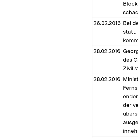
Block
schad
26.02.2016
Bei d
statt
komme
28.02.2016
Georg
des G
Zivil
28.02.2016
Minis
Ferns
enden.
der v
übers
ausge
inneh