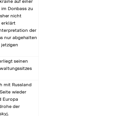
raine auf einer
n im Donbass zu
isher nicht
 erklärt
nterpretation der
s nur abgehalten
 jetzigen
rliegt seinen
rwaltungssitzes
ch mit Russland
Seite wieder
d Europa
 drohe der
skyj.