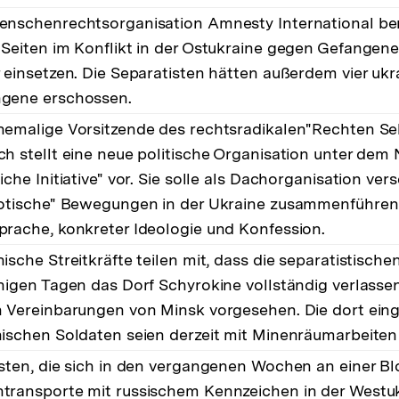
enschenrechtsorganisation Amnesty International ber
 Seiten im Konflikt in der Ostukraine gegen Gefangen
r einsetzen. Die Separatisten hätten außerdem vier ukr
gene erschossen.
hemalige Vorsitzende des rechtsradikalen"Rechten S
ch stellt eine neue politische Organisation unter de
iche Initiative" vor. Sie solle als Dachorganisation ve
iotische" Bewegungen in der Ukraine zusammenführe
prache, konkreter Ideologie und Konfession.
ische Streitkräfte teilen mit, dass die separatistische
inigen Tagen das Dorf Schyrokine vollständig verlassen
n Vereinbarungen von Minsk vorgesehen. Die dort ein
nischen Soldaten seien derzeit mit Minenräumarbeiten 
isten, die sich in den vergangenen Wochen an einer 
transporte mit russischem Kennzeichen in der Westukr