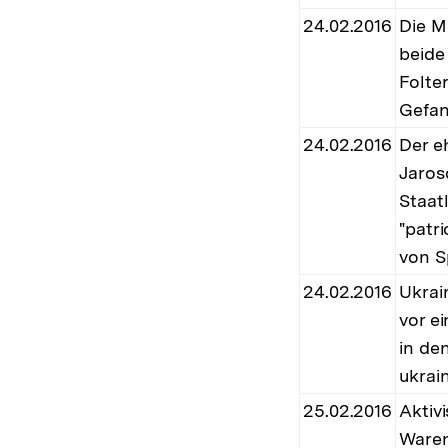
24.02.2016
Die M
beide
Folte
Gefan
24.02.2016
Der e
Jaros
Staatl
"patr
von S
24.02.2016
Ukrain
vor e
in de
ukrai
25.02.2016
Aktiv
Waren