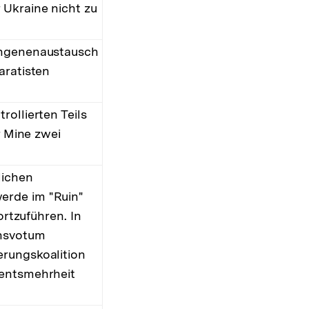
 Ukraine nicht zu
fangenenaustausch
aratisten
ollierten Teils
r Mine zwei
lichen
erde im "Ruin"
ortzuführen. In
ensvotum
erungskoalition
mentsmehrheit