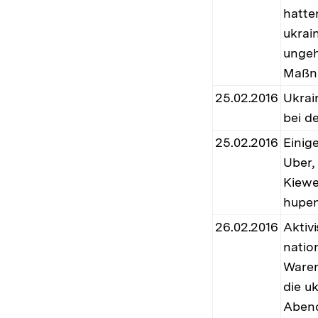
hatte
ukrai
ungeh
Maßna
25.02.2016
Ukrai
bei d
25.02.2016
Einig
Uber,
Kiewe
hupen
26.02.2016
Aktiv
natio
Waren
die u
Abend