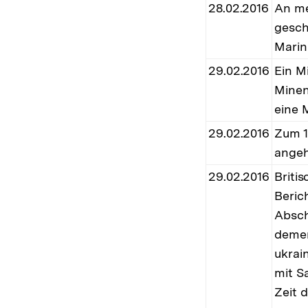
28.02.2016
An me
gesch
Marin
29.02.2016
Ein M
Minen
eine 
29.02.2016
Zum 1
ange
29.02.2016
Briti
Beric
Absch
demen
ukrai
mit S
Zeit 