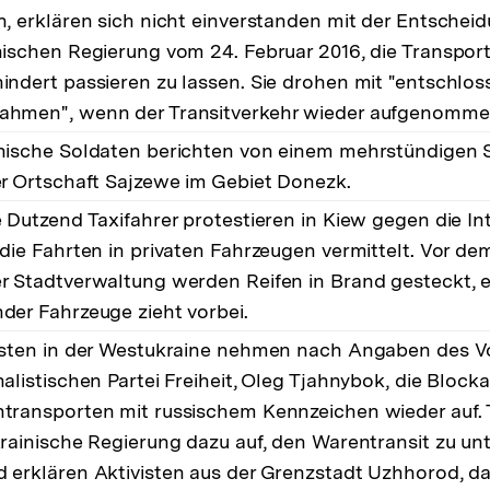
n, erklären sich nicht einverstanden mit der Entschei
nischen Regierung vom 24. Februar 2016, die Transpor
indert passieren zu lassen. Sie drohen mit "entschlo
hmen", wenn der Transitverkehr wieder aufgenomme
nische Soldaten berichten von einem mehrstündigen
er Ortschaft Sajzewe im Gebiet Donezk.
e Dutzend Taxifahrer protestieren in Kiew gegen die In
 die Fahrten in privaten Fahrzeugen vermittelt. Vor d
r Stadtverwaltung werden Reifen in Brand gesteckt, 
der Fahrzeuge zieht vorbei.
isten in der Westukraine nehmen nach Angaben des V
nalistischen Partei Freiheit, Oleg Tjahnybok, die Block
transporten mit russischem Kennzeichen wieder auf. 
krainische Regierung dazu auf, den Warentransit zu u
 erklären Aktivisten aus der Grenzstadt Uzhhorod, das