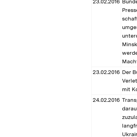
23.02.2016
Bunde
Press
schaff
umges
unter
Minsk
werde
Macht
23.02.2016
Der B
Verle
mit K
24.02.2016
Trans
darau
zuzul
langf
Ukrain