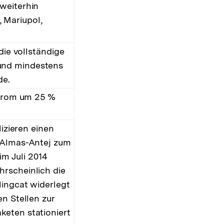
weiterhin
 Mariupol,
die vollständige
und mindestens
de.
Strom um 25 %
lizieren einen
n Almas-Antej zum
m Juli 2014
hrscheinlich die
lingcat widerlegt
en Stellen zur
keten stationiert