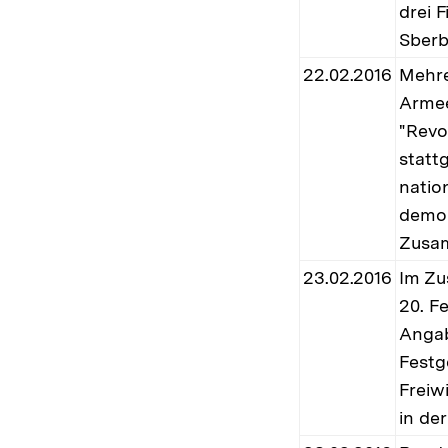
drei 
Sberb
22.02.2016
Mehre
Armee
"Revo
statt
natio
demon
Zusam
23.02.2016
Im Zu
20. F
Angab
Festg
Freiw
in der