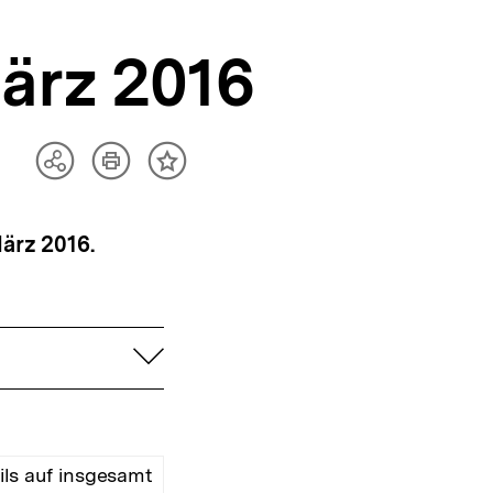
März 2016
Artikel
Teilen
Inhalt
drucken
Optionen
merken
anzeigen
ärz 2016.
aufklappen
ls auf insgesamt