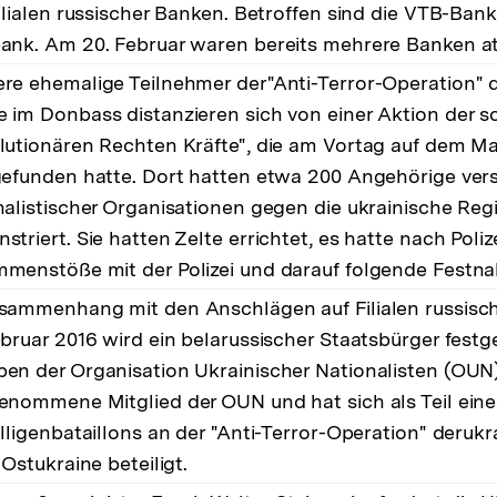
Filialen russischer Banken. Betroffen sind die VTB-Bank
ank. Am 20. Februar waren bereits mehrere Banken at
re ehemalige Teilnehmer der"Anti-Terror-Operation" d
 im Donbass distanzieren sich von einer Aktion der 
lutionären Rechten Kräfte", die am Vortag auf dem Ma
gefunden hatte. Dort hatten etwa 200 Angehörige ver
nalistischer Organisationen gegen die ukrainische Reg
striert. Sie hatten Zelte errichtet, es hatte nach Poli
menstöße mit der Polizei und darauf folgende Fest
sammenhang mit den Anschlägen auf Filialen russisc
ebruar 2016 wird ein belarussischer Staatsbürger fe
en der Organisation Ukrainischer Nationalisten (OUN),
enommene Mitglied der OUN und hat sich als Teil eine
illigenbataillons an der "Anti-Terror-Operation" deru
 Ostukraine beteiligt.