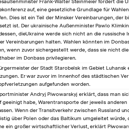
saußenminister Frank-Walter Steinmeier fordert die Uk
ekonferenz auf, eine gesetzliche Grundlage für Wahle
en. Dies ist ein Teil der Minsker Vereinbarungen, der b
etzt ist. Der ukrainische Außenminister Pawlo Klimkin
dessen, dieUkraine werde sich nicht an die russische I
er Vereinbarungen halten. Wahlen könnten im Donbas
n, wenn zuvor sichergestellt werde, dass sie nicht die
haber im Donbass privilegieren.
ürgermeister der Stadt Starobelsk im Gebiet Luhansk e
tzungen. Er war zuvor im Innenhof des städtischen Ve
opfverletzungen aufgefunden worden.
portminister Andryj Piwowarskyj erklärt, dass man si
f geeinigt habe, Warentransporte der jeweils anderen 
assen. Wenn der Transitverkehr zwischen Russland un
ristig über Polen oder das Baltikum umgeleitet würde,
e ein großer wirtschaftlicher Verlust, erklärt Piwowar