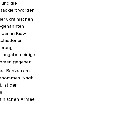
 und die
tackiert worden.
er ukrainischen
sogenannten
idan in Kiew
schiedener
ierung
zeiangaben einige
nahmen gegeben.
her Banken am
stgenommen. Nach
 ist der
s
krainischen Armee