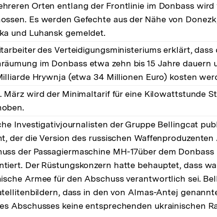
hreren Orten entlang der Frontlinie im Donbass wird 
ossen. Es werden Gefechte aus der Nähe von Donezk,
ka und Luhansk gemeldet.
itarbeiter des Verteidigungsministeriums erklärt, dass 
räumung im Donbass etwa zehn bis 15 Jahre dauern 
Milliarde Hrywnja (etwa 34 Millionen Euro) kosten wer
. März wird der Minimaltarif für eine Kilowattstunde 
hoben.
sche Investigativjournalisten der Gruppe Bellingcat pub
ht, der die Version des russischen Waffenproduzente
uss der Passagiermaschine MH-17über dem Donbass i
tiert. Der Rüstungskonzern hatte behauptet, dass wa
nische Armee für den Abschuss verantwortlich sei. Bel
atellitenbildern, dass in den von Almas-Antej genannt
des Abschusses keine entsprechenden ukrainischen Ra