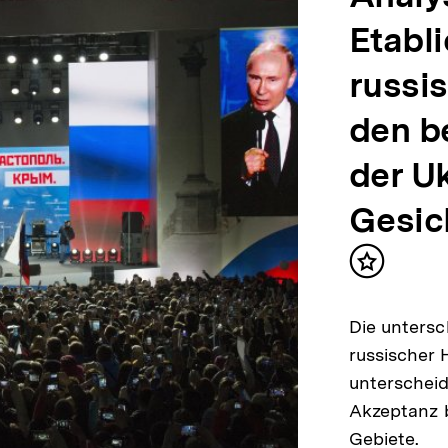
Etabl
russis
den b
der U
Gesic
Inhalt
merken
Die untersc
russischer 
unterscheid
Akzeptanz b
Gebiete.