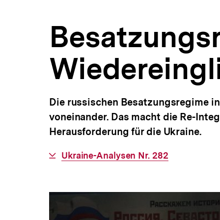
bpb.de
a
t
Besatzungsr
i
o
n
Wiedereingl
Die russischen Besatzungsregime in
voneinander. Das macht die Re-Inte
Herausforderung für die Ukraine.
Interner
Ukraine-Analysen Nr. 282
Link: