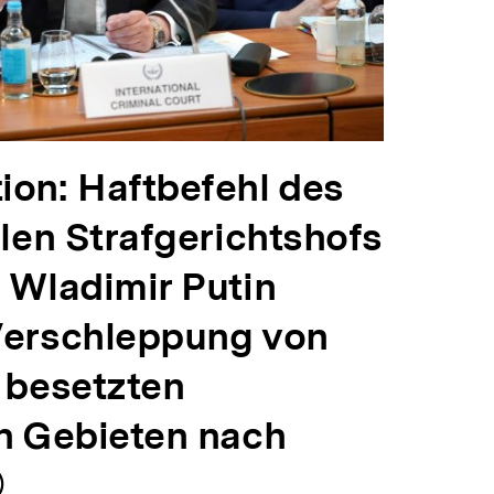
on: Haftbefehl des
len Strafgerichtshofs
 Wladimir Putin
Verschleppung von
 besetzten
n Gebieten nach
nhalt