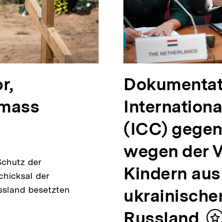
r,
Dokumentati
 mass
Internationa
(ICC) gegen
wegen der 
Schutz der
Kindern aus
hicksal der
ssland besetzten
ukrainische
Russland
I