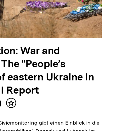
ion: War and
 The "People’s
f eastern Ukraine in
l Report
)
Inhalt
merken
ivicmonitoring gibt einen Einblick in die
lksrepubliken" Donezk und Luhansk im