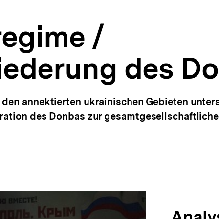
egime /
iederung des D
 den annektierten ukrainischen Gebieten unter
gration des Donbas zur gesamtgesellschaftlich
Analy