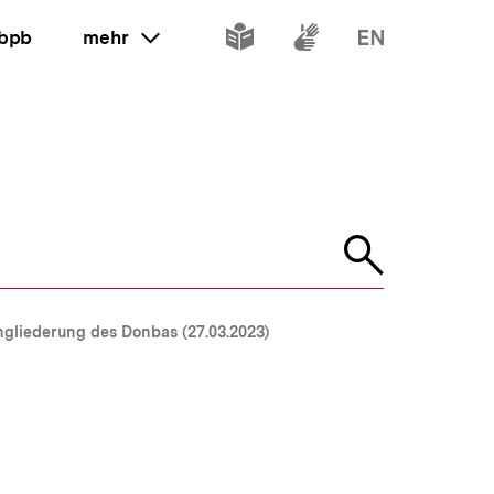
Inhalte
Inhalte
Inhalte
 bpb
mehr
ein oder ausklappen
in
in
in
leichter
Gebärdenspr
Englisch
Sprache
Suche
öffnen
gliederung des Donbas (27.03.2023)