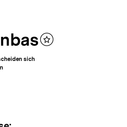
onbas
Inhalt
merken
scheiden sich
en
se: