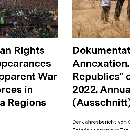
an Rights
Dokumentat
appearances
Annexation.
Apparent War
Republics" o
rces in
2022. Annua
ia Regions
(Ausschnitt
Der Jahresbericht von C
Entwicklungen der "Vo