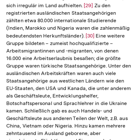
sich irregulär im Land aufhielten.
Zur
[29]
Zu den
registrierten ausländischen Staatsangehörigen
Auflösung
zählten etwa 80.000 internationale Studierende
der
(Indien, Marokko und Nigeria waren die zahlenmäßig
Fußnote
bedeutendsten Herkunftsländer).
Zur
[30]
Eine weitere
Gruppe bildeten – zumeist hochqualifizierte –
Auflösung
Arbeitsmigrantinnen und -migranten, von denen
der
16.000 eine Arbeitserlaubnis besaßen; die größte
Fußnote
Gruppe waren türkische Staatsangehörige. Unter den
ausländischen Arbeitskräften waren auch viele
Staatsangehörige aus westlichen Ländern wie den
EU-Staaten, den USA und Kanada, die unter anderem
als Geschäftsleute, Entwicklungshelfer,
Botschaftspersonal und Sprachlehrer in die Ukraine
kamen. Schließlich gab es auch Handels- und
Geschäftsleute aus anderen Teilen der Welt, z.B. aus
China, Vietnam oder Nigeria. Hinzu kamen mehrere
zehntausend im Ausland geborene, aber