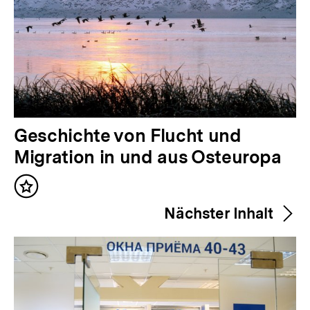
V
Geschichte von Flucht und
o
Migration in und aus Osteuropa
r
Inhalt
h
merken
Nächster Inhalt
e
r
i
g
e