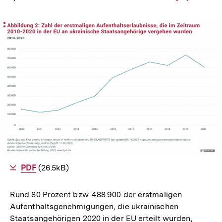
Auflösung
der
Fußnote
In
Lightbox
öffnen
Als
PDF
herunterladen
(26.5kB)
Rund 80 Prozent bzw. 488.900 der erstmaligen
Aufenthaltsgenehmigungen, die ukrainischen
Staatsangehörigen 2020 in der EU erteilt wurden,