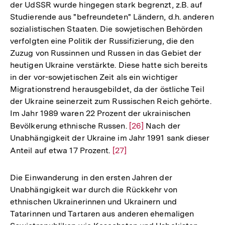
der UdSSR wurde hingegen stark begrenzt, z.B. auf
Studierende aus "befreundeten" Ländern, d.h. anderen
sozialistischen Staaten. Die sowjetischen Behörden
verfolgten eine Politik der Russifizierung, die den
Zuzug von Russinnen und Russen in das Gebiet der
heutigen Ukraine verstärkte. Diese hatte sich bereits
in der vor-sowjetischen Zeit als ein wichtiger
Migrationstrend herausgebildet, da der östliche Teil
der Ukraine seinerzeit zum Russischen Reich gehörte.
Im Jahr 1989 waren 22 Prozent der ukrainischen
Bevölkerung ethnische Russen.
Zur
[26]
Nach der
Unabhängigkeit der Ukraine im Jahr 1991 sank dieser
Auflösung
Anteil auf etwa 17 Prozent.
Zur
[27]
der
Auflösung
Fußnote
der
Die Einwanderung in den ersten Jahren der
Fußnote
Unabhängigkeit war durch die Rückkehr von
ethnischen Ukrainerinnen und Ukrainern und
Tatarinnen und Tartaren aus anderen ehemaligen