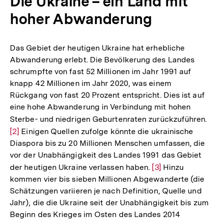
Die Ukraine – ein Land mit
hoher Abwanderung
Das Gebiet der heutigen Ukraine hat erhebliche
Abwanderung erlebt. Die Bevölkerung des Landes
schrumpfte von fast 52 Millionen im Jahr 1991 auf
knapp 42 Millionen im Jahr 2020, was einem
Rückgang von fast 20 Prozent entspricht. Dies ist auf
eine hohe Abwanderung in Verbindung mit hohen
Sterbe- und niedrigen Geburtenraten zurückzuführen.
Zur
[2]
Einigen Quellen zufolge könnte die ukrainische
Auf
Diaspora bis zu 20 Millionen Menschen umfassen, die
der
vor der Unabhängigkeit des Landes 1991 das Gebiet
Fu
der heutigen Ukraine verlassen haben.
Zur
[3]
Hinzu
kommen vier bis sieben Millionen Abgewanderte (die
Auflösung
Schätzungen variieren je nach Definition, Quelle und
der
Jahr), die die Ukraine seit der Unabhängigkeit bis zum
Fußnote
Beginn des Krieges im Osten des Landes 2014