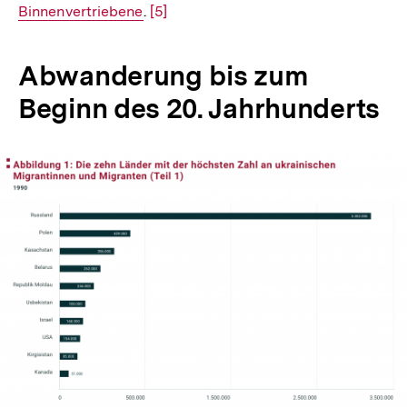
Binnenvertriebene
.
Zur
[5]
Lin
Auflösung
der
Abwanderung bis zum
Fußnote
Beginn des 20. Jahrhunderts
In
Lightbox
öffnen