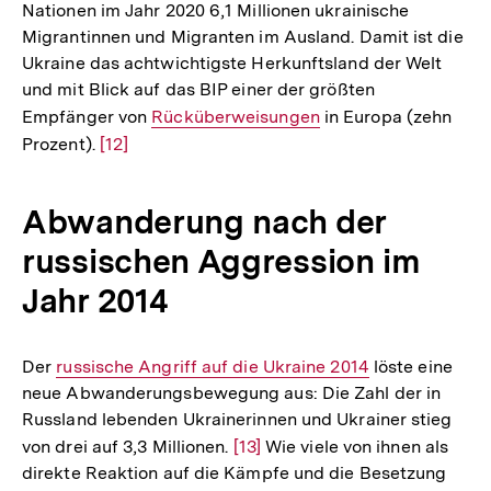
Fußnote
Nationen im Jahr 2020 6,1 Millionen ukrainische
Migrantinnen und Migranten im Ausland. Damit ist die
Ukraine das achtwichtigste Herkunftsland der Welt
und mit Blick auf das BIP einer der größten
Empfänger von
Interner
Rücküberweisungen
in Europa (zehn
Prozent).
Zur
[12]
Link:
Auflösung
der
Abwanderung nach der
Fußnote
russischen Aggression im
Jahr 2014
Der
Interner
russische Angriff auf die Ukraine 2014
löste eine
neue Abwanderungsbewegung aus: Die Zahl der in
Link:
Russland lebenden Ukrainerinnen und Ukrainer stieg
von drei auf 3,3 Millionen.
Zur
[13]
Wie viele von ihnen als
direkte Reaktion auf die Kämpfe und die Besetzung
Auflösung