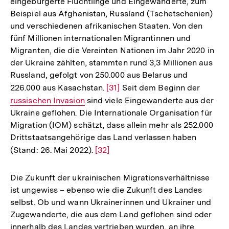
eingebürgerte Flüchtlinge und Eingewanderte, zum
Beispiel aus Afghanistan, Russland (Tschetschenien)
und verschiedenen afrikanischen Staaten. Von den
fünf Millionen internationalen Migrantinnen und
Migranten, die die Vereinten Nationen im Jahr 2020 in
der Ukraine zählten, stammten rund 3,3 Millionen aus
Russland, gefolgt von 250.000 aus Belarus und
226.000 aus Kasachstan.
Zur
[31]
Seit dem Beginn der
Interne
russischen Invasion
sind viele Eingewanderte aus der
Auflösung
Link:
Ukraine geflohen. Die Internationale Organisation für
der
Migration (IOM) schätzt, dass allein mehr als 252.000
Fußnote
Drittstaatsangehörige das Land verlassen haben
(Stand: 26. Mai 2022).
Zur
[32]
Auflösung
der
Die Zukunft der ukrainischen Migrationsverhältnisse
Fußnote
ist ungewiss – ebenso wie die Zukunft des Landes
selbst. Ob und wann Ukrainerinnen und Ukrainer und
Zugewanderte, die aus dem Land geflohen sind oder
innerhalb des Landes vertrieben wurden, an ihre