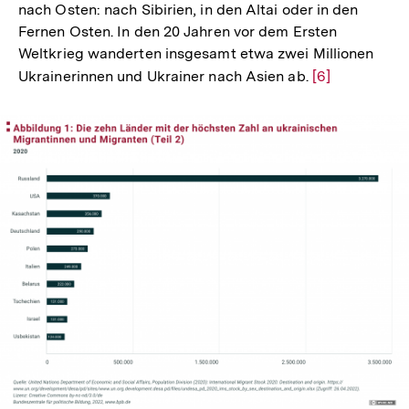
nach Osten: nach Sibirien, in den Altai oder in den
Fernen Osten. In den 20 Jahren vor dem Ersten
Weltkrieg wanderten insgesamt etwa zwei Millionen
Ukrainerinnen und Ukrainer nach Asien ab.
Zur
[6]
Auflösung
der
Fußnote
In
Lightbox
öffnen