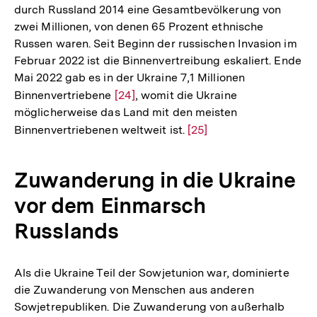
durch Russland 2014 eine Gesamtbevölkerung von
der
zwei Millionen, von denen 65 Prozent ethnische
Fußnote
Russen waren. Seit Beginn der russischen Invasion im
Februar 2022 ist die Binnenvertreibung eskaliert. Ende
Mai 2022 gab es in der Ukraine 7,1 Millionen
Binnenvertriebene
Zur
[24]
, womit die Ukraine
möglicherweise das Land mit den meisten
Auflösung
Binnenvertriebenen weltweit ist.
Zur
[25]
der
Auflösung
Fußnote
der
Zuwanderung in die Ukraine
Fußnote
vor dem Einmarsch
Russlands
Als die Ukraine Teil der Sowjetunion war, dominierte
die Zuwanderung von Menschen aus anderen
Sowjetrepubliken. Die Zuwanderung von außerhalb