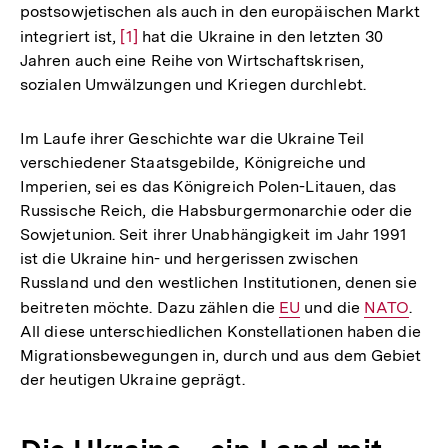
postsowjetischen als auch in den europäischen Markt
integriert ist,
Zur
[1]
hat die Ukraine in den letzten 30
Jahren auch eine Reihe von Wirtschaftskrisen,
Auflösung
sozialen Umwälzungen und Kriegen durchlebt.
der
Fußnote
Im Laufe ihrer Geschichte war die Ukraine Teil
verschiedener Staatsgebilde, Königreiche und
Imperien, sei es das Königreich Polen-Litauen, das
Russische Reich, die Habsburgermonarchie oder die
Sowjetunion. Seit ihrer Unabhängigkeit im Jahr 1991
ist die Ukraine hin- und hergerissen zwischen
Russland und den westlichen Institutionen, denen sie
beitreten möchte. Dazu zählen die
Interner
EU
und die
Interner
NATO
.
All diese unterschiedlichen Konstellationen haben die
Link:
Link:
Migrationsbewegungen in, durch und aus dem Gebiet
der heutigen Ukraine geprägt.