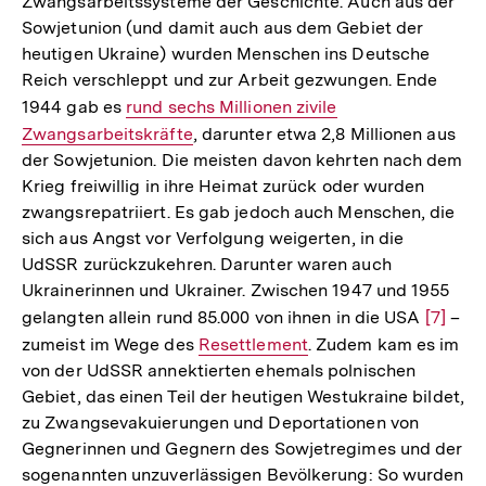
Zwangsarbeitssysteme der Geschichte. Auch aus der
Sowjetunion (und damit auch aus dem Gebiet der
heutigen Ukraine) wurden Menschen ins Deutsche
Reich verschleppt und zur Arbeit gezwungen. Ende
1944 gab es
Interner
rund sechs Millionen zivile
Zwangsarbeitskräfte
Link:
, darunter etwa 2,8 Millionen aus
der Sowjetunion. Die meisten davon kehrten nach dem
Krieg freiwillig in ihre Heimat zurück oder wurden
zwangsrepatriiert. Es gab jedoch auch Menschen, die
sich aus Angst vor Verfolgung weigerten, in die
UdSSR zurückzukehren. Darunter waren auch
Ukrainerinnen und Ukrainer. Zwischen 1947 und 1955
gelangten allein rund 85.000 von ihnen in die USA
Zur
[7]
–
zumeist im Wege des
Interner
Resettlement
. Zudem kam es im
Auflös
von der UdSSR annektierten ehemals polnischen
Link:
der
Gebiet, das einen Teil der heutigen Westukraine bildet,
Fußnot
zu Zwangsevakuierungen und Deportationen von
Gegnerinnen und Gegnern des Sowjetregimes und der
sogenannten unzuverlässigen Bevölkerung: So wurden