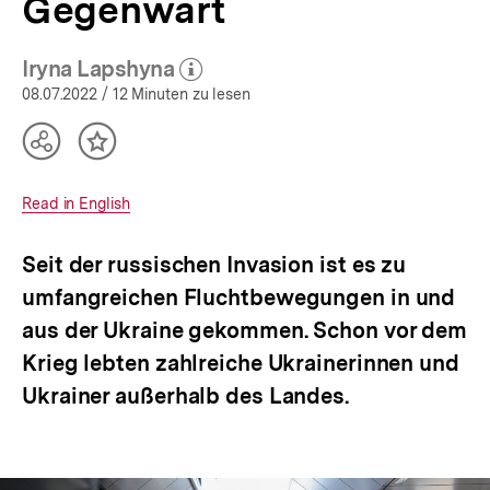
Gegenwart
Iryna Lapshyna
(Mehr zum Autor)
öffnen
08.07.2022
/ 12 Minuten zu lesen
Teilen
Inhalt
Optionen
merken
anzeigen
Interner
Read in English
Link:
Seit der russischen Invasion ist es zu
umfangreichen Fluchtbewegungen in und
aus der Ukraine gekommen. Schon vor dem
Krieg lebten zahlreiche Ukrainerinnen und
Ukrainer außerhalb des Landes.