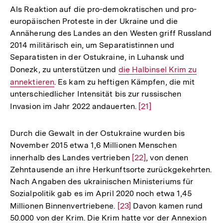
Als Reaktion auf die pro-demokratischen und pro-
europäischen Proteste in der Ukraine und die
Annäherung des Landes an den Westen griff Russland
2014 militärisch ein, um Separatistinnen und
Separatisten in der Ostukraine, in Luhansk und
Donezk, zu unterstützen und
Interner
die Halbinsel Krim zu
annektieren
. Es kam zu heftigen Kämpfen, die mit
Link:
unterschiedlicher Intensität bis zur russischen
Invasion im Jahr 2022 andauerten.
Zur
[21]
Auflösung
der
Durch die Gewalt in der Ostukraine wurden bis
Fußnote
November 2015 etwa 1,6 Millionen Menschen
innerhalb des Landes vertrieben
Zur
[22]
, von denen
Zehntausende an ihre Herkunftsorte zurückgekehrten.
Auflösung
Nach Angaben des ukrainischen Ministeriums für
der
Sozialpolitik gab es im April 2020 noch etwa 1,45
Fußnote
Millionen Binnenvertriebene.
Zur
[23]
Davon kamen rund
50.000 von der Krim. Die Krim hatte vor der Annexion
Auflösung