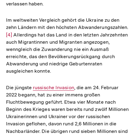
verlassen haben.
Im weltweiten Vergleich gehört die Ukraine zu den
zehn Ländern mit den höchsten Abwanderungszahlen.
Zur
[4]
Allerdings hat das Land in den letzten Jahrzehnten
auch Migrantinnen und Migranten angezogen,
Auflösung
wenngleich die Zuwanderung nie ein Ausmaß
der
erreichte, das den Bevölkerungsrückgang durch
Fußnote
Abwanderung und niedrige Geburtenraten
ausgleichen konnte.
Die jüngste
Interner
russische Invasion
, die am 24. Februar
2022 begann, hat zu einer immens großen
Link:
Fluchtbewegung geführt. Etwa vier Monate nach
Beginn des Krieges waren bereits rund zwölf Millionen
Ukrainerinnen und Ukrainer vor der russischen
Invasion geflohen, davon rund 2,6 Millionen in die
Nachbarländer. Die übrigen rund sieben Millionen sind
Int