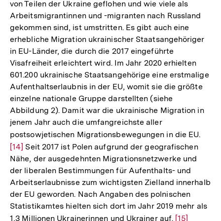
von Teilen der Ukraine geflohen und wie viele als
der
Arbeitsmigrantinnen und -migranten nach Russland
Fußnote
gekommen sind, ist umstritten. Es gibt auch eine
erhebliche Migration ukrainischer Staatsangehöriger
in EU-Länder, die durch die 2017 eingeführte
Visafreiheit erleichtert wird. Im Jahr 2020 erhielten
601.200 ukrainische Staatsangehörige eine erstmalige
Aufenthaltserlaubnis in der EU, womit sie die größte
einzelne nationale Gruppe darstellten (siehe
Abbildung 2). Damit war die ukrainische Migration in
jenem Jahr auch die umfangreichste aller
postsowjetischen Migrationsbewegungen in die EU.
Zur
[14]
Seit 2017 ist Polen aufgrund der geografischen
Aufl
Nähe, der ausgedehnten Migrationsnetzwerke und
der
der liberalen Bestimmungen für Aufenthalts- und
Fußn
Arbeitserlaubnisse zum wichtigsten Zielland innerhalb
der EU geworden. Nach Angaben des polnischen
Statistikamtes hielten sich dort im Jahr 2019 mehr als
1,3 Millionen Ukrainerinnen und Ukrainer auf.
Zur
[15]