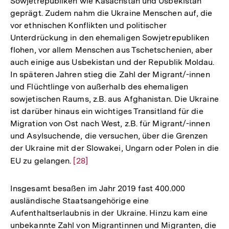
Sowjetrepubliken wie Kasachstan und Usbekistan
geprägt. Zudem nahm die Ukraine Menschen auf, die
vor ethnischen Konflikten und politischer
Unterdrückung in den ehemaligen Sowjetrepubliken
flohen, vor allem Menschen aus Tschetschenien, aber
auch einige aus Usbekistan und der Republik Moldau.
In späteren Jahren stieg die Zahl der Migrant/-innen
und Flüchtlinge von außerhalb des ehemaligen
sowjetischen Raums, z.B. aus Afghanistan. Die Ukraine
ist darüber hinaus ein wichtiges Transitland für die
Migration von Ost nach West, z.B. für Migrant/-innen
und Asylsuchende, die versuchen, über die Grenzen
der Ukraine mit der Slowakei, Ungarn oder Polen in die
EU zu gelangen.
Zur
[28]
Auflösung
der
Insgesamt besaßen im Jahr 2019 fast 400.000
Fußnote
ausländische Staatsangehörige eine
Aufenthaltserlaubnis in der Ukraine. Hinzu kam eine
unbekannte Zahl von Migrantinnen und Migranten, die