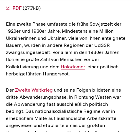
Als
PDF
herunterladen
(27.7kB)
Eine zweite Phase umfasste die frühe Sowjetzeit der
1920er und 1930er Jahre. Mindestens eine Million
Ukrainerinnen und Ukrainer, viele von ihnen enteignete
Bauern, wurden in andere Regionen der UdSSR
zwangsumgesiedelt. Vor allem in den 1930er Jahren
floh eine große Zahl von Menschen vor der
Kollektivierung und dem
Interner
Holodomor
, einer politisch
herbeigeführten Hungersnot.
Link:
Der
Interner
Zweite Weltkrieg
und seine Folgen bildeten eine
dritte Abwanderungsphase. In Richtung Westen war
Link:
die Abwanderung fast ausschließlich politisch
bedingt. Das nationalsozialistische Regime war in
erheblichem Maße auf ausländische Arbeitskräfte
angewiesen und etablierte eines der größten