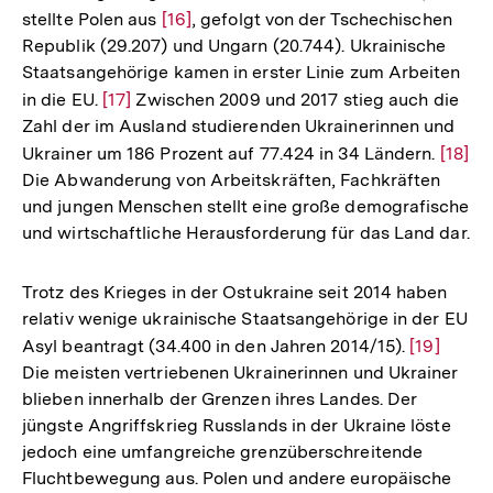
stellte Polen aus
Zur
[16]
, gefolgt von der Tschechischen
Republik (29.207) und Ungarn (20.744). Ukrainische
Auflösung
Staatsangehörige kamen in erster Linie zum Arbeiten
der
in die EU.
Zur
[17]
Zwischen 2009 und 2017 stieg auch die
Fußnote
Zahl der im Ausland studierenden Ukrainerinnen und
Auflösung
Ukrainer um 186 Prozent auf 77.424 in 34 Ländern.
Zur
[18]
der
Die Abwanderung von Arbeitskräften, Fachkräften
Auflö
Fußnote
und jungen Menschen stellt eine große demografische
der
und wirtschaftliche Herausforderung für das Land dar.
Fußno
Trotz des Krieges in der Ostukraine seit 2014 haben
relativ wenige ukrainische Staatsangehörige in der EU
Asyl beantragt (34.400 in den Jahren 2014/15).
Zur
[19]
Die meisten vertriebenen Ukrainerinnen und Ukrainer
Auflösun
blieben innerhalb der Grenzen ihres Landes. Der
der
jüngste Angriffskrieg Russlands in der Ukraine löste
Fußnote
jedoch eine umfangreiche grenzüberschreitende
Fluchtbewegung aus. Polen und andere europäische